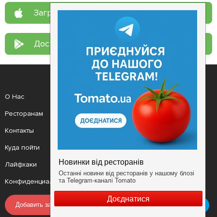
Загрузите в
App Store
Доступно в
Google Play
О Нас
Рецепт дня
Ресторанам
Новости
Контакты
Анонсы
Куда пойти
Здоровье
Лайфхаки
Мобильное приложение
Конфиденциальность
Условия
Добавить заведение