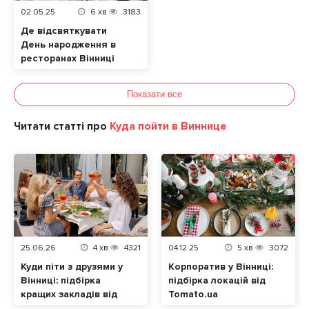
02.05.25
6
хв
3183
Де відсвяткувати
День народження в
ресторанах Вінниці
Показати все
Читати статті про
Куда пойти в Виннице
25.06.26
4
хв
4321
04.12.25
5
хв
3072
Куди піти з друзями у
Корпоратив у Вінниці:
Вінниці: підбірка
підбірка локацій від
кращих закладів від
Tomato.ua
tomato.ua