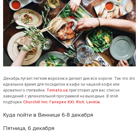
Декабрь пугает легким морозом и делает дни все короче. Так что это
идеальное время для посиделок в кафе за чашкой кофе или
ароматного глитвейна.
Tomato.ua
приготовил для вас список
заведений с увлекательной программой на выходные. В этой
подборке
Churchill Inn
,
Галерее ХХI
,
Rich
,
Lavinia
.
Куда пойти в Виннице 6-8 декабря
Пятница, 6 декабря