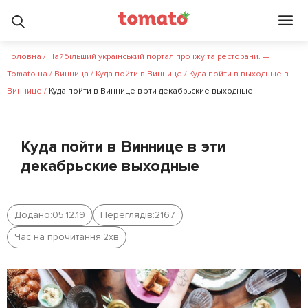
Головна
/
Найбільший український портал про їжу та ресторани. —
Tomato.ua
/
Винница
/
Куда пойти в Виннице
/
Куда пойти в выходные в
Виннице
/
Куда пойти в Виннице в эти декабрьские выходные
Куда пойти в Виннице в эти
декабрьские выходные
Додано:
05.12.19
Переглядів:
2167
Час на прочитання:
2
хв