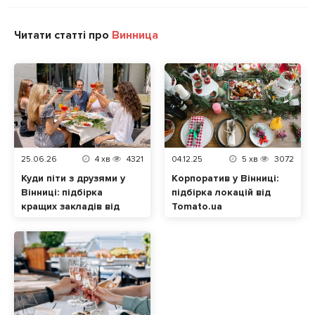
Читати статті про
Винница
25.06.26
4
хв
4321
04.12.25
5
хв
3072
Куди піти з друзями у
Корпоратив у Вінниці:
Вінниці: підбірка
підбірка локацій від
кращих закладів від
Tomato.ua
tomato.ua