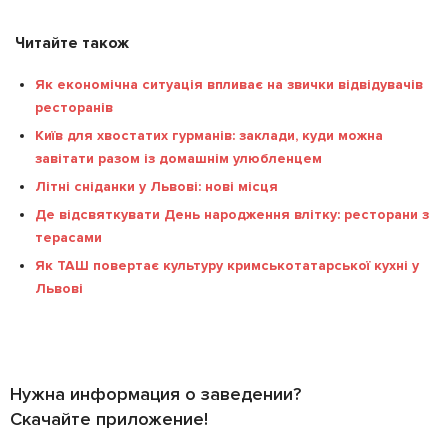
Читайте також
Як економічна ситуація впливає на звички відвідувачів
ресторанів
Київ для хвостатих гурманів: заклади, куди можна
завітати разом із домашнім улюбленцем
Літні сніданки у Львові: нові місця
Де відсвяткувати День народження влітку: ресторани з
терасами
Як ТАШ повертає культуру кримськотатарської кухні у
Львові
Нужна информация о заведении?
Скачайте приложение!