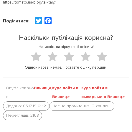
https://tomato.ua/blog/tai-italy/
T
F
Поділитися:
w
a
i
c
Наскільки публікація корисна?
t
e
Натисніть на зірку, щоб оцінити!
t
b
e
o
r
o
Оцінок наразі немає. Поставте оцінку першим.
k
Опубліковано
Винница
,
Куда пойти в
,
Куда пойти в
в :
Виннице
выходные в Виннице
Додано: 05.12.19 01:12
Час на прочитання:
2
хвилин
Переглядів: 2168