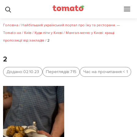
Головна
/
Найбільший український портал про їжу та ресторани. —
Tomato.ua
/
Київ
/
Куди піти у Києві
/
Мангал-меню у Києві: кращі
пропозиції від закладів
/
2
2
Додано:
02.10.23
Переглядів:
715
Час на прочитання:
< 1