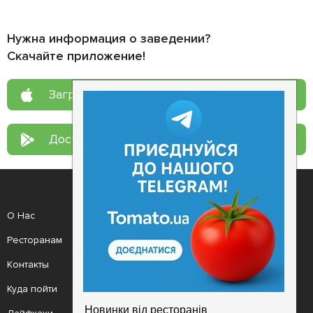
Нужна информация о заведении?
Скачайте приложение!
Загрузите в
App Store
Доступно в
Google Play
О Нас
Рецепт дня
Ресторанам
Новости
Контакты
Анонсы
Куда пойти
Здоровье