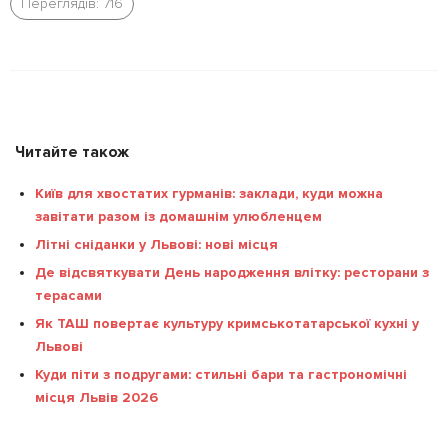
Переглядів: 716
Читайте також
Київ для хвостатих гурманів: заклади, куди можна
завітати разом із домашнім улюбленцем
Літні сніданки у Львові: нові місця
Де відсвяткувати День народження влітку: ресторани з
терасами
Як ТАШ повертає культуру кримськотатарської кухні у
Львові
Куди піти з подругами: стильні бари та гастрономічні
місця Львів 2026