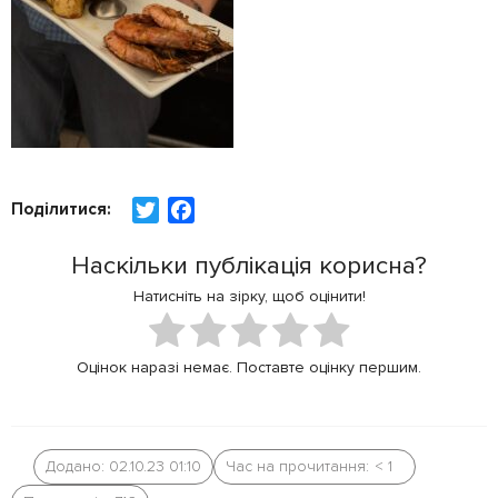
Поділитися:
T
F
w
a
Наскільки публікація корисна?
i
c
t
e
Натисніть на зірку, щоб оцінити!
t
b
e
o
Оцінок наразі немає. Поставте оцінку першим.
r
o
k
Додано: 02.10.23 01:10
Час на прочитання:
< 1