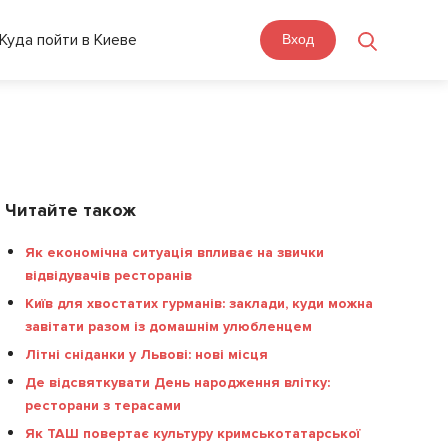
Куда пойти в Киеве
Вход
Читайте також
Як економічна ситуація впливає на звички
відвідувачів ресторанів
Київ для хвостатих гурманів: заклади, куди можна
завітати разом із домашнім улюбленцем
Літні сніданки у Львові: нові місця
Де відсвяткувати День народження влітку:
ресторани з терасами
Як ТАШ повертає культуру кримськотатарської