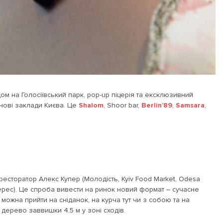
ом на Голосіївський парк, pop-up піцерія та ексклюзивний
нові заклади Києва. Це
Shalom
, Shoor bar,
Berlin’89
,
Samsara
,
ресторатор Алекс Купер (Молодість, Kyiv Food Market, Odesa
Верес). Це спроба вивести на ринок новий формат – сучасне
можна прийти на сніданок, на курча тут чи з собою та на
 дерево заввишки 4.5 м у зоні сходів.