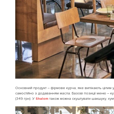
Основний продукт – фірмове курча, яке випікають цілим у 
самостійно з додаванням масла. Базові позиції меню – ку
(349 грн). У
Shalom
також можна скуштувати шакшуку, хумус