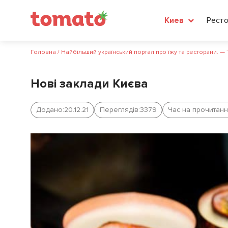
Рест
Киев
Головна
/
Найбільший український портал про їжу та ресторани. —
Нові заклади Києва
Додано:
20.12.21
Переглядів:
3379
Час на прочитанн