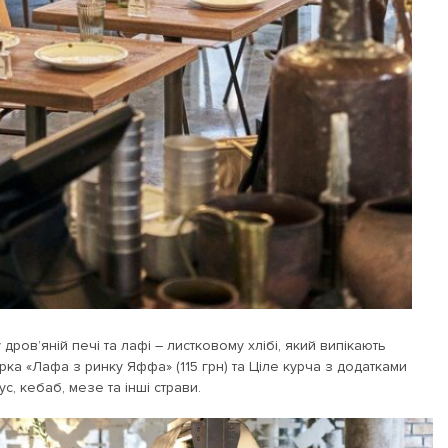
дров’яній печі та лафі – листковому хлібі, який випікають
рка «Лафа з ринку Яффа» (115 грн) та Ціле курча з додатками
, кебаб, мезе та інші страви.