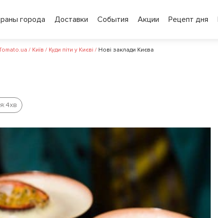
ораны города
Доставки
События
Акции
Рецепт дня
 Tomato.ua
/
Київ
/
Куди піти у Києві
/
Нові заклади Києва
я:
4
хв