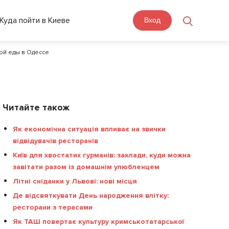
Куда пойти в Киеве
Вход
кой еды в Одессе
Читайте також
Як економічна ситуація впливає на звички
відвідувачів ресторанів
Київ для хвостатих гурманів: заклади, куди можна
завітати разом із домашнім улюбленцем
Літні сніданки у Львові: нові місця
Де відсвяткувати День народження влітку:
ресторани з терасами
Як ТАШ повертає культуру кримськотатарської