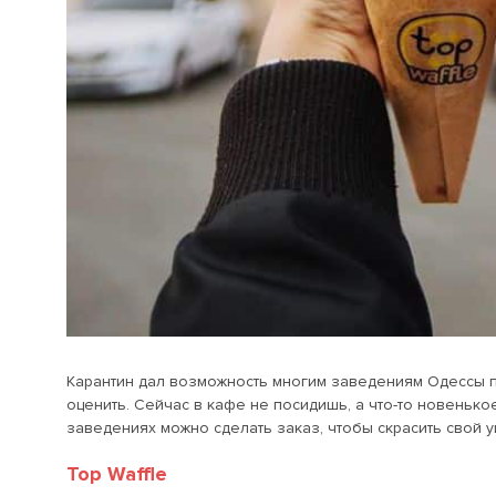
Карантин дал возможность многим заведениям Одессы п
оценить. Сейчас в кафе не посидишь, а что-то новеньк
заведениях можно сделать заказ, чтобы скрасить свой у
Top Waffle