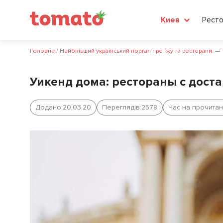
Рест
Киев
Головна
/
Найбільший український портал про їжу та ресторани. —
Уикенд дома: рестораны с доста
Додано:
20.03.20
Переглядів:
2578
Час на прочитан