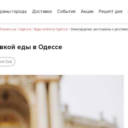
ораны города
Доставки
События
Акции
Рецепт дня
 Tomato.ua
/
Одесса
/
Куда пойти в Одессе
/
Уикенд дома: рестораны с достав
вкой еды в Одессе
ня:
3
хв