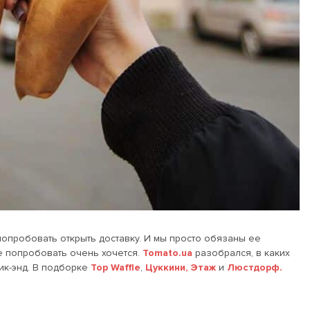
опробовать открыть доставку. И мы просто обязаны ее
ое попробовать очень хочется.
Тоmato.ua
разобрался, в каких
ик-энд. В подборке
Top Waffle
,
Цуккини,
Этаж
и
Люстдорф.