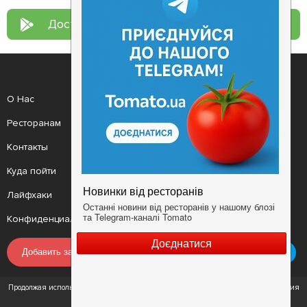
Доступно в
Google Play
О Нас
Рецепт дня
Ресторанам
Новости
Контакты
Анонсы
Куда пойти
Здоровье
Лайфхаки
Мобильное приложение
Конфиденциальность
Условия
Добавить заведение
Продолжая использовать наш сайт, вы соглашаетесь с Условиями использования
сервиса и Политикой конфиденциальности.