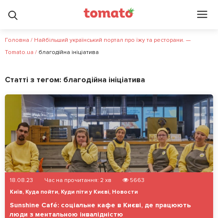
Головна
/
Найбільший український портал про їжу та ресторани. —
Tomato.ua
/
благодійна ініціатива
Статті з тегом:
благодійна ініціатива
18.08.23
Час на прочитання:
2
хв
5663
Київ
,
Куда пойти
,
Куди піти у Києві
,
Новости
Sunshine Café: соціальне кафе в Києві, де працюють
люди з ментальною інвалідністю