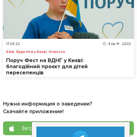
17.06.22
4
хв
2202
,
,
Київ
Куди піти у Києві
Новости
Поруч Фест на ВДНГ у Києві:
благодійний проєкт для дітей
переселенців
Нужна информация о заведении?
Скачайте приложение!
Загрузите в
App Store