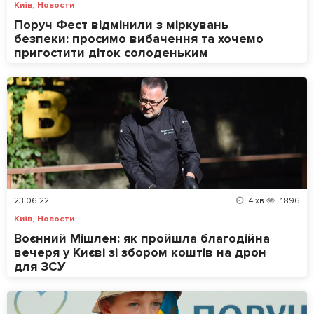
,
Київ
Новости
Поруч Фест відмінили з міркувань
безпеки: просимо вибачення та хочемо
пригостити діток солоденьким
23.06.22
4
хв
1896
,
Київ
Новости
Воєнний Мішлен: як пройшла благодійна
вечеря у Києві зі збором коштів на дрон
для ЗСУ