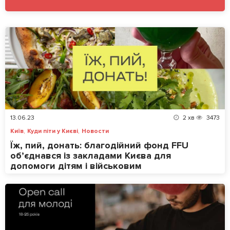
13.06.23
2
хв
3473
,
,
Київ
Куди піти у Києві
Новости
Їж, пий, донать: благодійний фонд FFU
об’єднався із закладами Києва для
допомоги дітям і військовим