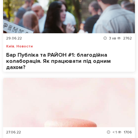
29.06.22
3
хв
2762
,
Київ
Новости
Бар Публіка та РАЙОН #1: благодійна
колаборація. Як працювати під одним
дахом?
27.06.22
< 1
1706