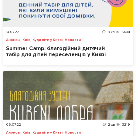
14.07.22
3
хв
5404
,
,
,
Анонсы
Київ
Куди піти у Києві
Новости
Summer Camp: благодійний дитячий
табір для дітей переселенців у Києві
06.07.22
2
хв
3219
,
,
,
Анонсы
Київ
Куди піти у Києві
Новости