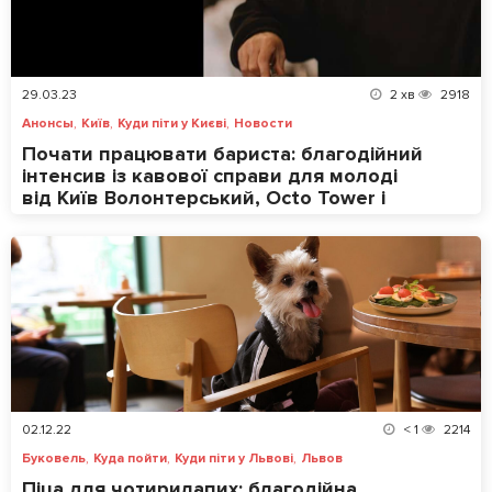
29.03.23
2
хв
2918
,
,
,
Анонсы
Київ
Куди піти у Києві
Новости
Почати працювати бариста: благодійний
інтенсив із кавової справи для молоді
від Київ Волонтерський, Octo Tower і
Yellow Place
02.12.22
< 1
2214
,
,
,
Буковель
Куда пойти
Куди піти у Львові
Львов
Піца для чотирилапих: благодійна