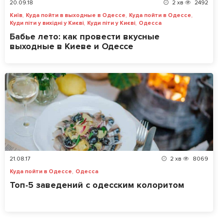
20.09.18
2
хв
2492
,
,
,
Київ
Куда пойти в выходные в Одессе
Куда пойти в Одессе
,
,
Куди піти у вихідні у Києві
Куди піти у Києві
Одесса
Бабье лето: как провести вкусные
выходные в Киеве и Одессе
21.08.17
2
хв
8069
,
Куда пойти в Одессе
Одесса
Топ-5 заведений с одесским колоритом