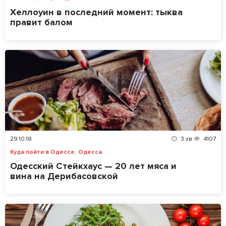
Хеллоуин в последний момент: тыква
правит балом
29.10.18
3
хв
4107
,
Куда пойти в Одессе
Одесса
Одесский Стейкхаус — 20 лет мяса и
вина на Дерибасовской