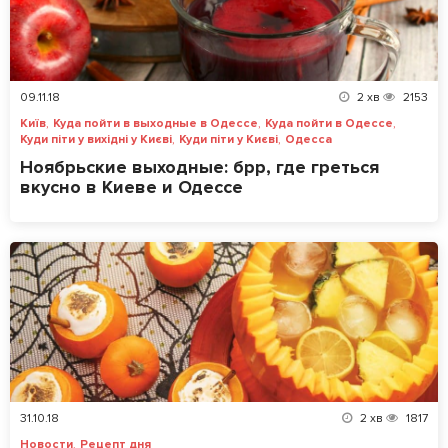
09.11.18
2
хв
2153
,
,
,
Київ
Куда пойти в выходные в Одессе
Куда пойти в Одессе
,
,
Куди піти у вихідні у Києві
Куди піти у Києві
Одесса
Ноябрьские выходные: брр, где греться
вкусно в Киеве и Одессе
31.10.18
2
хв
1817
,
Новости
Рецепт дня