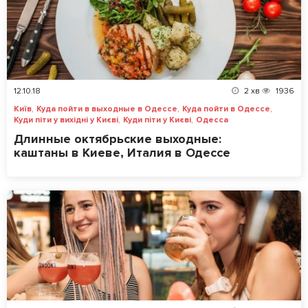
12.10.18
2
хв
1936
,
,
,
Київ
Куда пойти в выходные в Одессе
Куда пойти в Одессе
,
,
Куди піти у вихідні у Києві
Куди піти у Києві
Одесса
Длинные октябрьские выходные:
каштаны в Киеве, Италия в Одессе