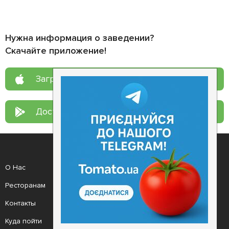
Нужна информация о заведении?
Скачайте приложение!
Загрузите в
App Store
Доступно в
Google Play
О Нас
Рецепт дня
Ресторанам
Новости
Контакты
Анонсы
Куда пойти
Здоровье