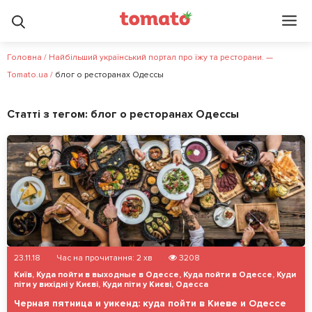
Головна
/
Найбільший український портал про їжу та ресторани. —
Tomato.ua
/
блог о ресторанах Одессы
Статті з тегом:
блог о ресторанах Одессы
23.11.18
Час на прочитання:
2
хв
3208
Київ
,
Куда пойти в выходные в Одессе
,
Куда пойти в Одессе
,
Куди
піти у вихідні у Києві
,
Куди піти у Києві
,
Одесса
Черная пятница и уикенд: куда пойти в Киеве и Одессе