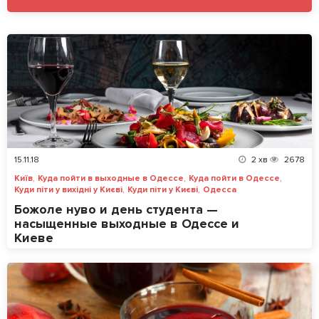
15.11.18
2
хв
2678
,
,
,
Київ
Куда пойти в выходные в Одессе
Куда пойти в Одессе
,
,
Куди піти у вихідні у Києві
Куди піти у Києві
Одесса
Божоле нуво и день студента —
насыщенные выходные в Одессе и
Киеве