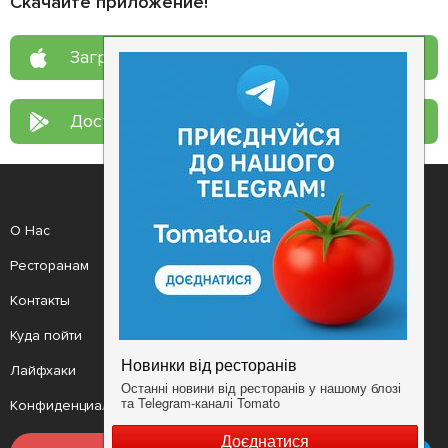
Скачайте приложение!
Загрузите в
App Store
Доступно в
Google Play
О Нас
Рецепт дня
Ресторанам
Новости
Контакты
Анонсы
Куда пойти
Здоровье
Лайфхаки
Мобильное приложение
Конфиденциальность
Условия