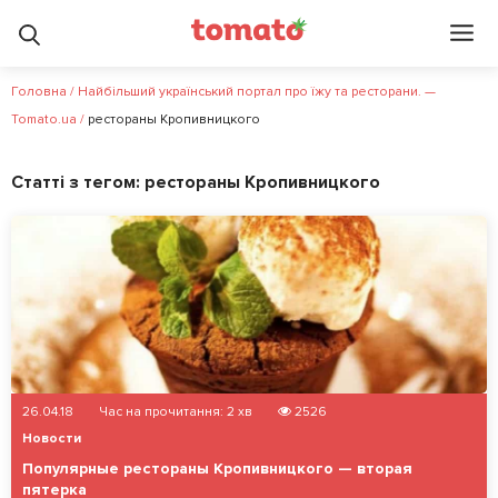
Головна
/
Найбільший український портал про їжу та ресторани. —
Tomato.ua
/
рестораны Кропивницкого
Статті з тегом:
рестораны Кропивницкого
26.04.18
Час на прочитання:
2
хв
2526
Новости
Популярные рестораны Кропивницкого — вторая
пятерка