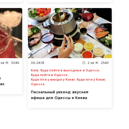
хв
3046
06.04.18
2
хв
2540
,
,
Київ
Куда пойти в выходные в Одессе
,
Куда пойти в Одессе
4
,
,
Куди піти у вихідні у Києві
Куди піти у Києві
рах
Одесса
Пасхальный уикенд: вкусная
афиша для Одессы и Киева