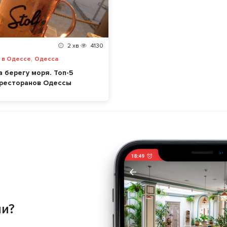
2
хв
4130
,
и в Одессе
Одесса
а берегу моря. Топ-5
ресторанов Одессы
ии?