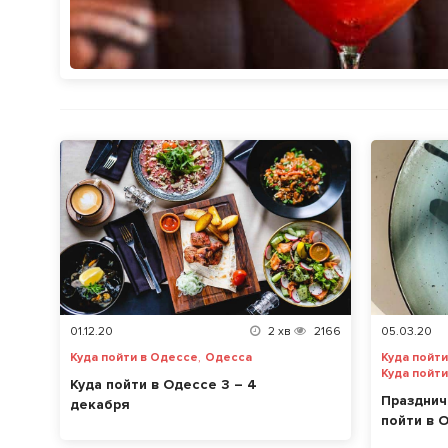
01.12.20
2
хв
2166
05.03.20
,
Куда пойти в Одессе
Одесса
Куда пойт
Куда пойт
Куда пойти в Одессе 3 – 4
Празднич
декабря
пойти в 