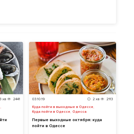
3
хв
2441
03.10.19
2
хв
2113
,
,
е
Куда пойти в выходные в Одессе
,
Куда пойти в Одессе
Одесса
йти
Первые выходные октября: куда
пойти в Одессе