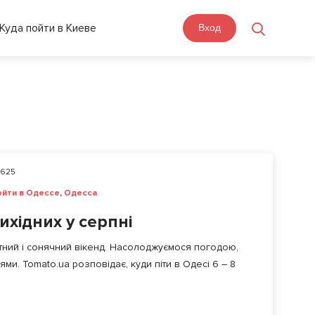
Куда пойти в Киеве
Вход
625
ойти в Одессе
,
Одесса
вихідних у серпні
тний і сонячний вікенд. Насолоджуємося погодою,
и. Tomato.ua розповідає, куди піти в Одесі 6 – 8