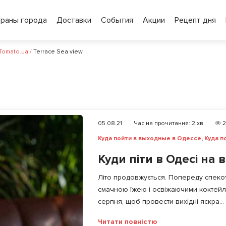
ораны города
Доставки
События
Акции
Рецепт дня
 Tomato.ua
/
Terrace Sea view
05.08.21
Час на прочитання:
2
хв
2
Куда пойти в выходные в Одессе
,
Куда п
Куди піти в Одесі на 
Літо продовжується. Попереду спеко
смачною їжею і освіжаючими коктейлям
серпня, щоб провести вихідні яскра...
Читати повністю