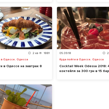
2
хв
1881
05.09.18
2
,
,
и в Одессе
Одесса
Куда пойти в Одессе
Одесса
ти в Одессе на завтрак 8
Cocktail Week Odessa 2018: 
коктейля за 300 грн в 15 ба