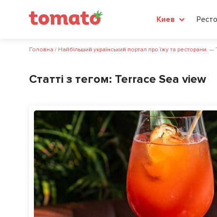
Рест
Киев
Головна
/
Найбільший український портал про їжу та ресторани. —
Статті з тегом:
Terrace Sea view