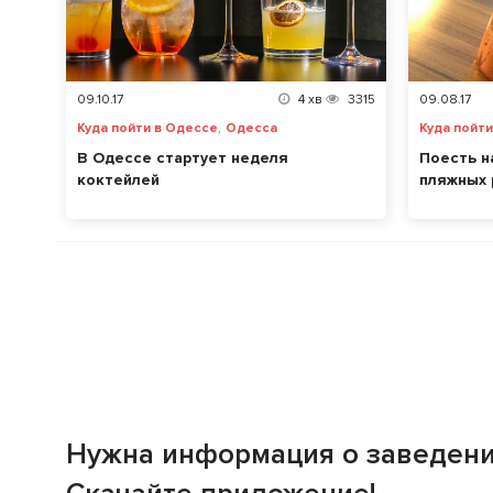
09.10.17
4
хв
3315
09.08.17
,
Куда пойти в Одессе
Одесса
Куда пойт
В Одессе стартует неделя
Поесть н
коктейлей
пляжных 
Нужна информация о заведен