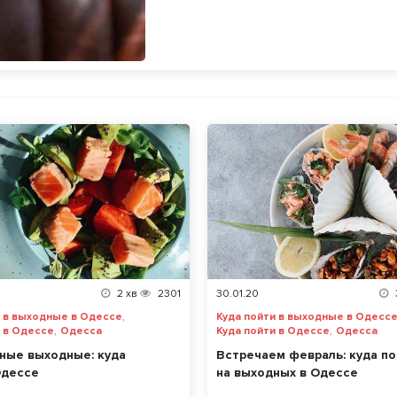
2
хв
2301
30.01.20
,
и в выходные в Одессе
Куда пойти в выходные в Одесс
,
,
и в Одессе
Одесса
Куда пойти в Одессе
Одесса
ные выходные: куда
Встречаем февраль: куда по
Одессе
на выходных в Одессе