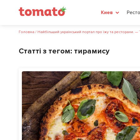
Рест
Киев
Головна
/
Найбільший український портал про їжу та ресторани. —
Статті з тегом:
тирамису