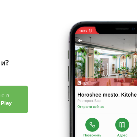
ии?
но в
 Play