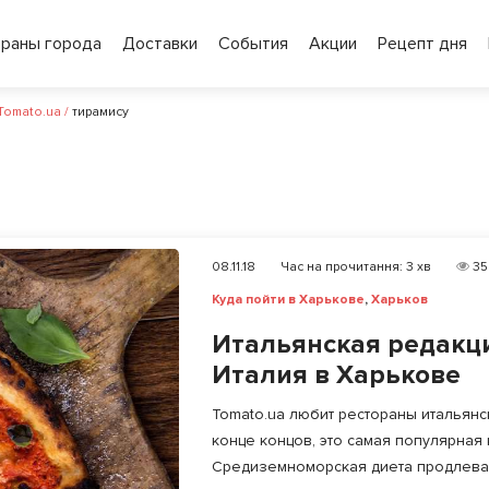
ораны города
Доставки
События
Акции
Рецепт дня
 Tomato.ua
/
тирамису
08.11.18
Час на прочитання:
3
хв
35
Куда пойти в Харькове
,
Харьков
Итальянская редакц
Италия в Харькове
Tomato.ua любит рестораны итальянск
конце концов, это самая популярная к
Средиземноморская диета продлевае