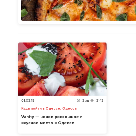
01.03.18
3
хв
3143
,
Куда пойти в Одессе
Одесса
Vanity — новое роскошное и
вкусное место в Одессе