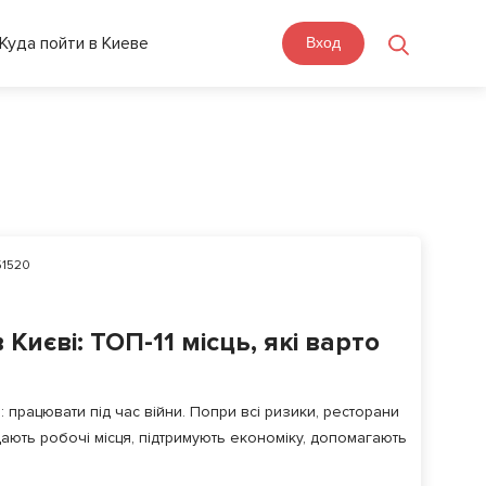
Куда пойти в Киеве
Вход
1520
Києві: ТОП-11 місць, які варто
е: працювати під час війни. Попри всі ризики, ресторани
ють робочі місця, підтримують економіку, допомагають