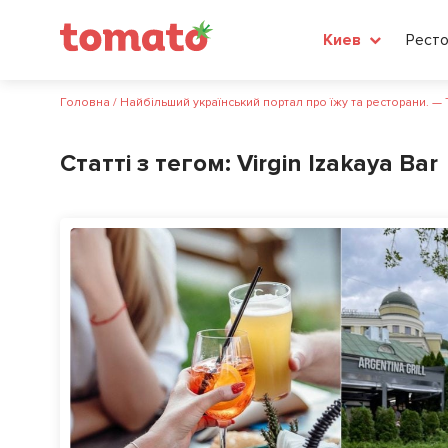
Рест
Киев
Головна
/
Найбільший український портал про їжу та ресторани. —
Статті з тегом:
Virgin Izakaya Bar