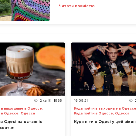
Читати повністю
2
хв
1965
16.09.21
,
и в выходные в Одессе
Куда пойти в выходные в Одесс
,
,
и в Одессе
Одесса
Куда пойти в Одессе
Одесса
 в Одесі на останніх
Куди піти в Одесі у цей віке
 жовтня