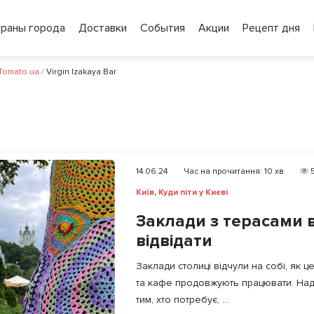
ораны города
Доставки
События
Акции
Рецепт дня
 Tomato.ua
/
Virgin Izakaya Bar
14.06.24
Час на прочитання:
10
хв
5
Київ
,
Куди піти у Києві
Заклади з терасами в 
відвідати
Заклади столиці відчули на собі, як ц
та кафе продовжують працювати. Нада
тим, хто потребує, ...