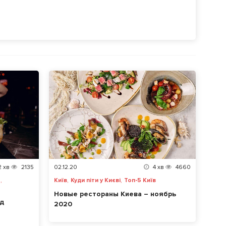
2
хв
2135
02.12.20
4
хв
4660
,
,
,
е
Київ
Куди піти у Києві
Топ-5 Київ
Новые рестораны Киева – ноябрь
нд
2020