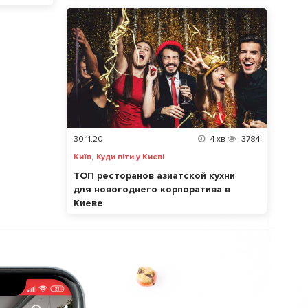
30.11.20
4
хв
3784
,
Київ
Куди піти у Києві
ТОП ресторанов азиатской кухни
для новогоднего корпоратива в
Киеве