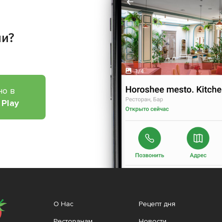
ии?
но в
 Play
О Нас
Рецепт дня
Ресторанам
Новости