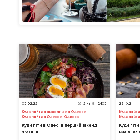
03.02.22
2
хв
2403
28.10.21
,
Куда пойти в выходные в Одессе
Куда пойт
,
Куда пойти в Одессе
Одесса
Куда пойт
Куди піти в Одесі в перший вікенд
Куди піти
лютого
вихідних