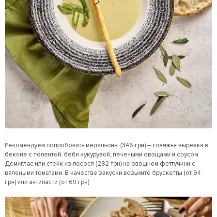
Рекомендуем попробовать медальоны (346 грн) – говяжья вырезка в
беконе с полентой, беби кукурузой, печеными овощами и соусом
Демиглас или стейк из лосося (282 грн) на овощном феттучини с
вялеными томатами. В качестве закуски возьмите брускетты (от 94
грн) или антипасти (от 69 грн).