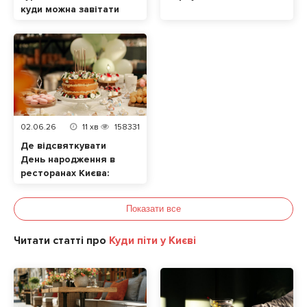
куди можна завітати
разом із домашнім
улюбленцем
02.06.26
11
хв
158331
Де відсвяткувати
День народження в
ресторанах Києва:
ТОП локацій
Показати все
Читати статті про
Куди піти у Києві