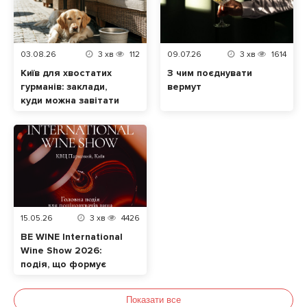
03.08.26
3
хв
112
09.07.26
3
хв
1614
Київ для хвостатих
З чим поєднувати
гурманів: заклади,
вермут
куди можна завітати
разом із домашнім
улюбленцем
15.05.26
3
хв
4426
BE WINE International
Wine Show 2026:
подія, що формує
сучасну винну
культуру в Україні
Показати все