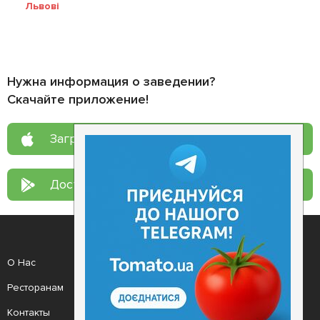
Львові
Нужна информация о заведении?
Скачайте приложение!
Загрузите в
App Store
Доступно в
Google Play
О Нас
Рецепт дня
Ресторанам
Новости
Контакты
Анонсы