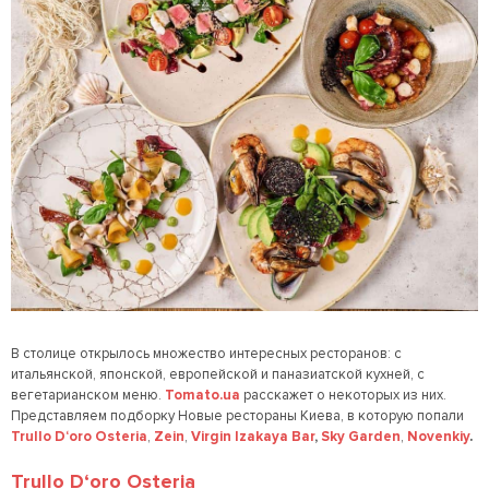
В столице открылось множество интересных ресторанов: с
итальянской, японской, европейской и паназиатской кухней, с
вегетарианском меню.
Tomato
.
ua
расскажет о некоторых из них.
Представляем подборку Новые рестораны Киева, в которую попали
Trullo
D
‘
oro
Osteria
,
Zein
,
Virgin Izakaya Bar
,
Sky
Garden
,
Novenkiy
.
Trullo
D
‘
oro
Osteria