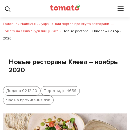
Головна
/
Найбільший український портал про їжу та ресторани. —
Tomato.ua
/
Київ
/
Куди піти у Києві
/
Новые рестораны Киева – ноябрь
2020
Новые рестораны Киева – ноябрь
2020
Додано:
02.12.20
Переглядів:
4659
Час на прочитання:
4
хв