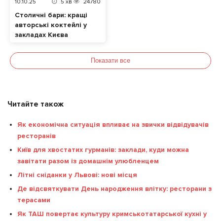
10.10.25
5
хв
24780
Столичні бари: кращі
авторські коктейлі у
закладах Києва
Показати все
Читайте також
Як економічна ситуація впливає на звички відвідувачів
ресторанів
Київ для хвостатих гурманів: заклади, куди можна
завітати разом із домашнім улюбленцем
Літні сніданки у Львові: нові місця
Де відсвяткувати День народження влітку: ресторани з
терасами
Як ТАШ повертає культуру кримськотатарської кухні у