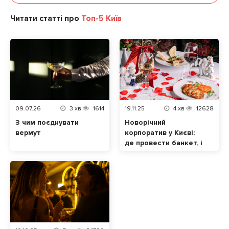
Читати статті про
Топ-5 Київ
09.07.26
3
хв
1614
19.11.25
4
хв
12628
З чим поєднувати
Новорічний
вермут
корпоратив у Києві:
де провести банкет, і
скільки це буде
коштувати. Частина 2