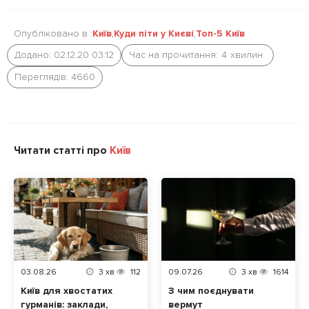
Опубліковано в :
Київ
,
Куди піти у Києві
,
Топ-5 Київ
Додано: 02.12.20 03:12
Час на прочитання:
4
хвилин
Переглядів: 4660
Читати статті про
Київ
03.08.26
3
хв
112
09.07.26
3
хв
1614
Київ для хвостатих
З чим поєднувати
гурманів: заклади,
вермут