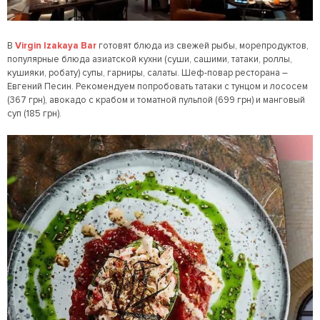
В
Virgin Izakaya Bar
готовят блюда из свежей рыбы, морепродуктов,
популярные блюда азиатской кухни (суши, сашими, татаки, роллы,
кушияки, робату) супы, гарниры, салаты. Шеф-повар ресторана –
Евгений Песин. Рекомендуем попробовать татаки с тунцом и лососем
(367 грн), авокадо с крабом и томатной пульпой (699 грн) и манговый
суп (185 грн).