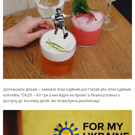
Допоможіть діткам – замовте благодійний рол Папай або благодійний
коктейль *0629 – 60 грн з них йдуть на проєкт з безкоштовного
доступу до басейну дітей, які потребують реабілітації.