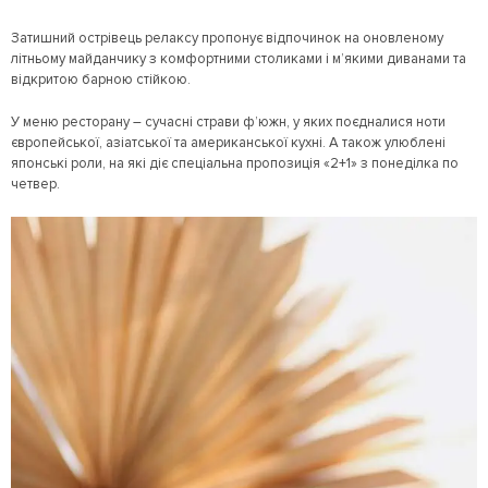
Затишний острівець релаксу пропонує відпочинок на оновленому
літньому майданчику з комфортними столиками і м’якими диванами та
відкритою барною стійкою.
У меню ресторану – сучасні страви ф’южн, у яких поєдналися ноти
європейської, азіатської та американської кухні. А також улюблені
японські роли, на які діє спеціальна пропозиція «2+1» з понеділка по
четвер.