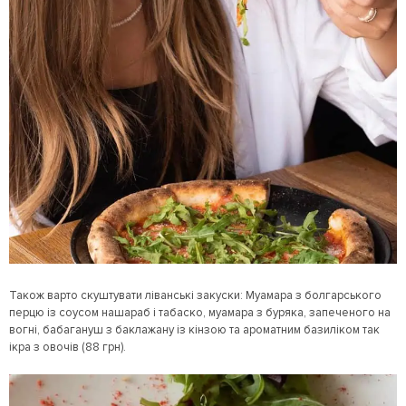
Також варто скуштувати ліванські закуски: Муамара з болгарського
перцю із соусом нашараб і табаско, муамара з буряка, запеченого на
вогні, бабагануш з баклажану із кінзою та ароматним базиліком так
ікра з овочів (88 грн).