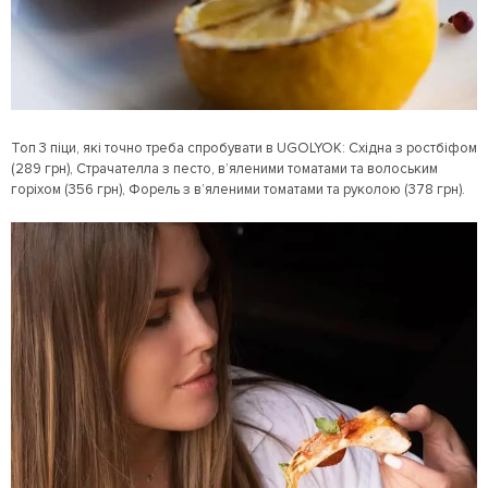
Топ 3 піци, які точно треба спробувати в UGOLYOK: Східна з ростбіфом
(289 грн), Страчателла з песто, в’яленими томатами та волоським
горіхом (356 грн), Форель з в’яленими томатами та руколою (378 грн).