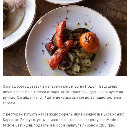
Заклад розташувався в мальовничому місці на Подолі. Ваш шлях
починається біля колеса огляду на Контрактовій, далі ви прямуєте на
вулицю Сагайдачного і йдете декілька хвилин до затишної зеленої
тераси.
У ресторані готують найсвіжішу форель, яку вирощують в українських
Карпатах. Рибку готують на мангалі за кращою рецептурою Modern
Middle East кухні, подають із міксом салату та лимоном (283 грн).