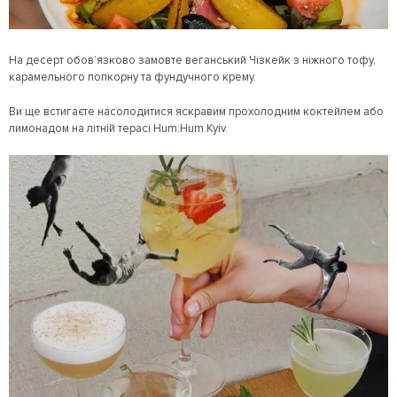
На десерт обов’язково замовте веганський Чізкейк з ніжного тофу,
карамельного попкорну та фундучного крему.
Ви ще встигаєте насолодитися яскравим прохолодним коктейлем або
лимонадом на літній терасі Hum:Hum.Kyiv.