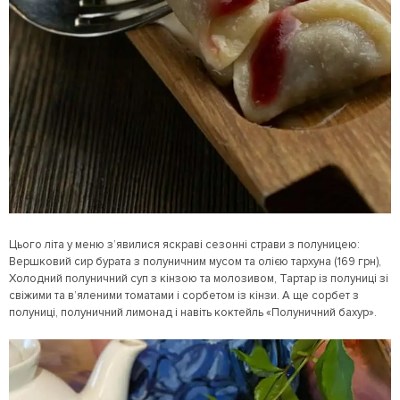
Цього літа у меню з’явилися яскраві сезонні страви з полуницею:
Вершковий сир бурата з полуничним мусом та олією тархуна (169 грн),
Холодний полуничний суп з кінзою та молозивом, Тартар із полуниці зі
свіжими та в’яленими томатами і сорбетом із кінзи. А ще сорбет з
полуниці, полуничний лимонад і навіть коктейль «Полуничний бахур».