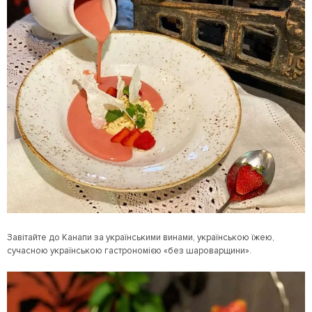
Завітайте до Канапи за українськими винами, українською їжею,
сучасною українською гастрономією «без шароварщини».