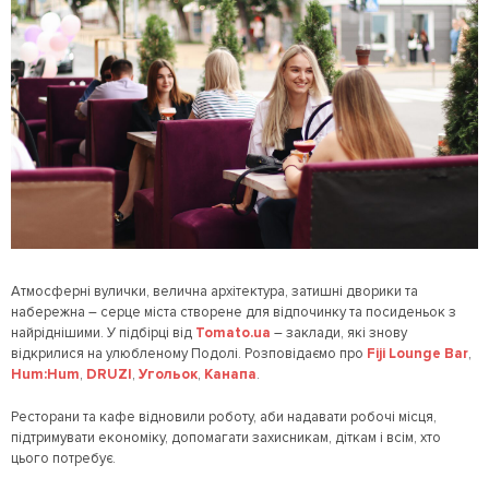
Атмосферні вулички, велична архітектура, затишні дворики та
набережна – серце міста створене для відпочинку та посиденьок з
найріднішими. У підбірці від
Tomato.ua
– заклади, які знову
відкрилися на улюбленому Подолі. Розповідаємо про
Fiji Lounge Bar
,
Hum:Hum
,
DRUZI
,
Угольок
,
Канапа
.
Ресторани та кафе відновили роботу, аби надавати робочі місця,
підтримувати економіку, допомагати захисникам, діткам і всім, хто
цього потребує.