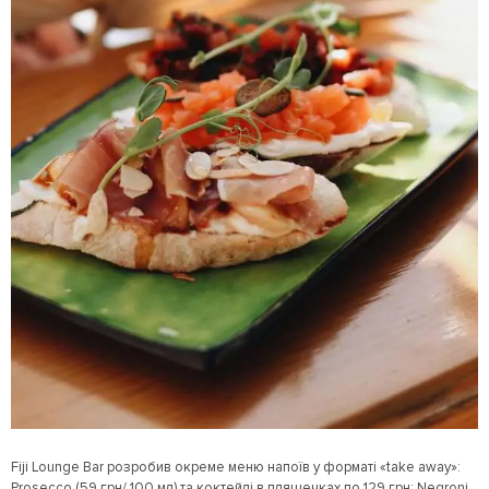
Fiji Lounge Bar розробив окреме меню напоїв у форматі «take away»:
Prosecco (59 грн/ 100 мл) та коктейлі в пляшечках по 129 грн: Negroni,