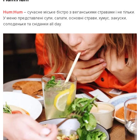
Hum:Hum
– сучасне міське бістро з веганськими стравами і не тільки.
У меню представлені супи, салати, основні страви, хумус, закуски,
солоденьке та сніданки all day.