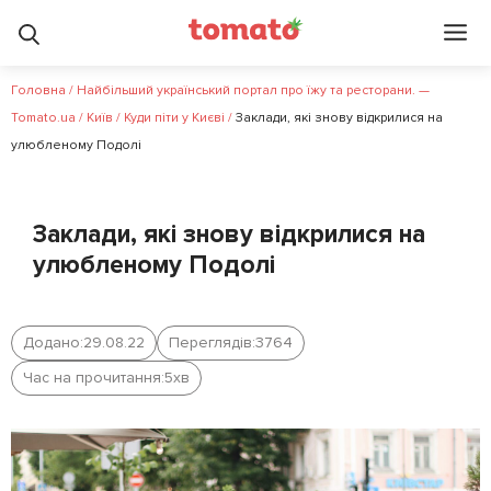
Головна
/
Найбільший український портал про їжу та ресторани. —
Tomato.ua
/
Київ
/
Куди піти у Києві
/
Заклади, які знову відкрилися на
улюбленому Подолі
Заклади, які знову відкрилися на
улюбленому Подолі
Додано:
29.08.22
Переглядів:
3764
Час на прочитання:
5
хв