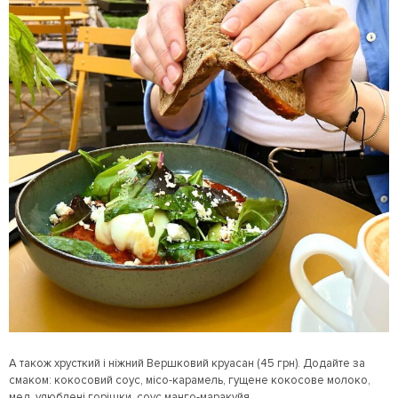
А також хрусткий і ніжний Вершковий круасан (45 грн). Додайте за
смаком: кокосовий соус, місо-карамель, гущене кокосове молоко,
мед, улюблені горішки, соус манго-маракуйя.