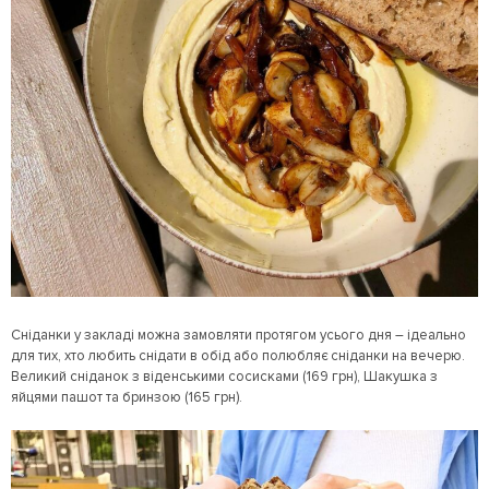
Сніданки у закладі можна замовляти протягом усього дня – ідеально
для тих, хто любить снідати в обід або полюбляє сніданки на вечерю.
Великий сніданок з віденськими сосисками (169 грн), Шакушка з
яйцями пашот та бринзою (165 грн).