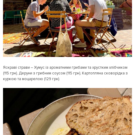
Яскраві страви – Хумус із ароматними грибами та хрустким хлібчиком
(115 грн), Деруни з грибним соусом (115 грн), Картопляна сковорідка з
куркою та моцарелою (129 грн).