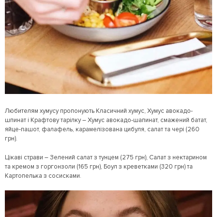
Любителям хумусу пропонують Класичний хумус, Хумус авокадо-
шпинат і Крафтову тарілку – Хумус авокадо-шапинат, смажений батат,
яйце-пашот, фалафель, карамелізована цибуля, салат та чері (260
грн).
Цікаві страви – Зелений салат з тунцем (275 грн), Салат з нектарином
та кремом з горгонзоли (165 грн), Боул з креветками (320 грн) та
Картопелька з сосисками.