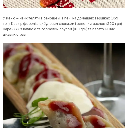
У меню – Язик теляти з баношем із печі на домашніх вершках (369
грн), Кав’яр форелі з цибулевим спонжем і зеленим маслом (320 грн),
Вареники з качкою та горіховим соусом (189 грн) та багато інших
цікавих страв.