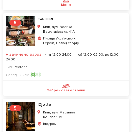
Меню
SATORI
5
Київ, вул. Велика
Васильківська, 44А
Площа Українських
Героїв, Палац спорту
зачинено зараз
пн-чт 12:00-24:00, пт-сб 12:00-02:00, вс 12:00-
24:00
Тип:
Ресторан
$
$
$
$
Середній чек:
Забронювати столик
Djotto
5
Київ, вул. Маршала
Конєва 10/1
Іподром