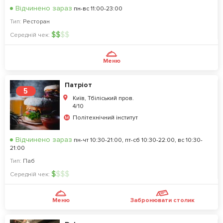
Відчинено зараз
пн-вс 11:00-23:00
Тип:
Ресторан
$
$
$
$
Середній чек:
Меню
Патріот
5
Київ, Тбіліський пров.
4/10
Політехнічний інститут
Відчинено зараз
пн-чт 10:30-21:00, пт-сб 10:30-22:00, вс 10:30-
21:00
Тип:
Паб
$
$
$
$
Середній чек:
Меню
Забронювати столик