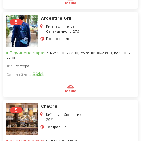
Меню
Argentina Grill
5
Київ, вул. Петра
Сагайдачного 27б
Поштова площа
Відчинено зараз
пн-чт 10:00-22:00, пт-сб 10:00-23:00, вс 10:00-
22:00
Тип:
Ресторан
$
$
$
$
Середній чек:
Меню
ChaCha
5
Київ, вул. Хрещатик
29/1
Театральна
зачинено зараз