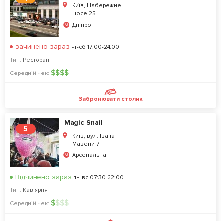
Київ, Набережне
шосе 25
Дніпро
зачинено зараз
чт-сб 17:00-24:00
Тип:
Ресторан
$
$
$
$
Середній чек:
Забронювати столик
Magic Snail
5
Київ, вул. Івана
Мазепи 7
Арсенальна
Відчинено зараз
пн-вс 07:30-22:00
Тип:
Кав'ярня
$
$
$
$
Середній чек: