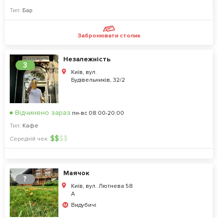
Тип:
Бар
Забронювати столик
Незалежність
3
Київ, вул.
Будівельників, 32/2
Відчинено зараз
пн-вс 08:00-20:00
Тип:
Кафе
$
$
$
$
Середній чек:
Маячок
?
Київ, вул. Лютнева 58
А
Видубичі