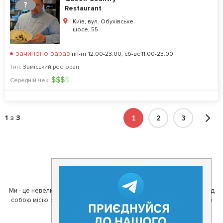
?
Restaurant
Київ, вул. Обухівське
шосе, 55
зачинено зараз
пн-пт 12:00-23:00, сб-вс 11:00-23:00
Тип:
Заміський ресторан
$
$
$
$
Середній чек:
1
з
3
1
2
3
О команде Tomato
Ми - це невелика команда ентузіастів з України. Ми поставили перед
собою місію: зробити так, щоб де б в Україні ви не знаходилися, ви
завжди могли смачно поїсти.