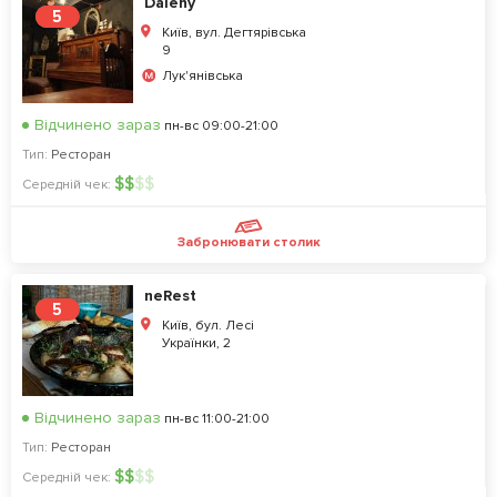
Daleny
5
Київ, вул. Дегтярiвська
9
Лук'янівська
Відчинено зараз
пн-вс 09:00-21:00
Тип:
Ресторан
$
$
$
$
Середній чек:
Забронювати столик
neRest
5
Київ, бул. Лесі
Українки, 2
Відчинено зараз
пн-вс 11:00-21:00
Тип:
Ресторан
$
$
$
$
Середній чек: