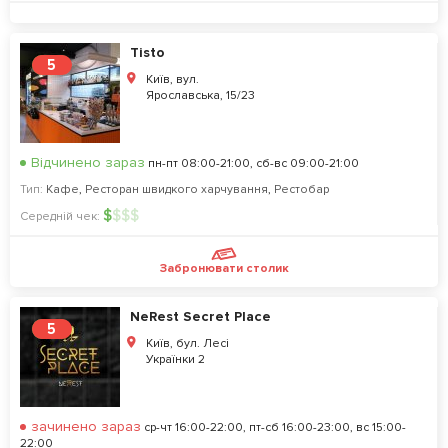
Tisto
5
Київ, вул.
Ярославська, 15/23
Відчинено зараз
пн-пт 08:00-21:00, сб-вс 09:00-21:00
Тип:
Кафе
,
Ресторан швидкого харчування
,
Рестобар
$
$
$
$
Середній чек:
Забронювати столик
NeRest Secret Place
5
Київ, бул. Лесі
Українки 2
зачинено зараз
ср-чт 16:00-22:00, пт-сб 16:00-23:00, вс 15:00-
22:00