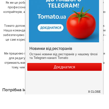
Як ми це робимо? Для початку, ми зібрали приголомшливу команду
професіоналів - фахівців з дизайну, програмування, маркетингу,
копірайтерів, а за сумісництвом - любителів гарної їжі. З їх допомогою
ми створили Томато.
Томато допомагає своїм користувачам знайти цікаві місця неподалік.
Наша команда регулярно зв'язується з ресторанами - таким чином ми
забезпечуємо актуальність інформації. Друга частина нашої команди -
це самі користувачі, які діляться своїми враженнями і допомагають
один одному у виборі кращих місць.
Ми працюємо і з ресторанами. Для них ми надаємо зручні інструменти
для редагування інформації про себе - в результаті відвідувачі
отримають максимум інформації, а ресторан зможе зосередитися на
тому, чим він любить займатися більше всього - смачній їжі.
Потрібна інформація про заклад?
Завантажуйте додаток!