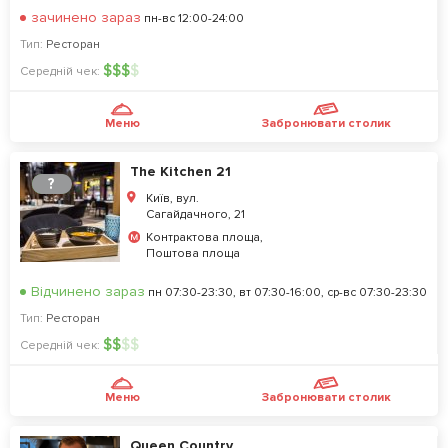
зачинено зараз
пн-вс 12:00-24:00
Тип:
Ресторан
$
$
$
$
Середній чек:
Меню
Забронювати столик
The Kitchen 21
?
Київ, вул.
Сагайдачного, 21
Контрактова площа,
Поштова площа
Відчинено зараз
пн 07:30-23:30, вт 07:30-16:00, ср-вс 07:30-23:30
Тип:
Ресторан
$
$
$
$
Середній чек:
Меню
Забронювати столик
Queen Country