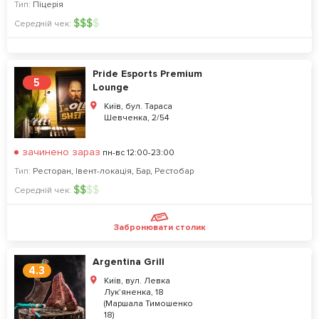
Тип:
Піцерія
$
$
$
$
Середній чек:
Pride Esports Premium
5
Lounge
Київ, бул. Тараса
Шевченка, 2/54
зачинено зараз
пн-вс 12:00-23:00
Тип:
Ресторан
,
Івент-локація
,
Бар
,
Рестобар
$
$
$
$
Середній чек:
Забронювати столик
Argentina Grill
4.3
Київ, вул. Левка
Лук’яненка, 18
(Маршала Тимошенкo
18)