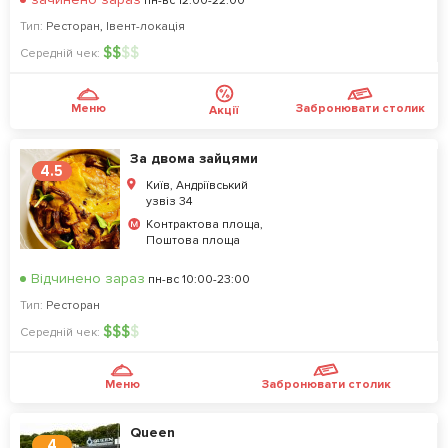
пн-вс 12:00-22:00
Тип:
Ресторан
,
Івент-локація
$
$
$
$
Середній чек:
Меню
Забронювати столик
Акції
За двома зайцями
4.5
Київ, Андріївський
узвіз 34
Контрактова площа,
Поштова площа
Відчинено зараз
пн-вс 10:00-23:00
Тип:
Ресторан
$
$
$
$
Середній чек:
Меню
Забронювати столик
Queen
4