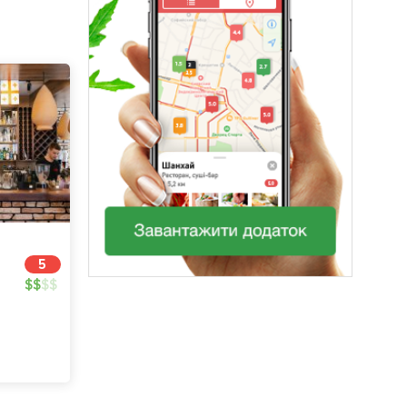
5
$
$
$
$