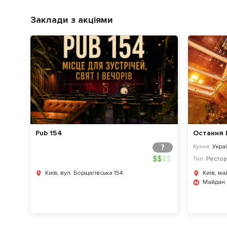
Заклади з акціями
Pub 154
Остання 
?
Кухня:
Украї
$
$
$
$
Тип:
Рестор
Київ, вул. Борщагівська 154
Київ, м
Майдан