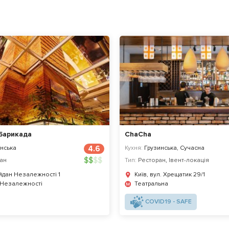
Барикада
ChaCha
нська
4.6
Кухня:
Грузинська, Сучасна
$
$
$
$
ан
Тип:
Ресторан
,
Івент-локація
айдан Незалежності 1
Київ, вул. Хрещатик 29/1
 Незалежності
Театральна
COVID19 - SAFE