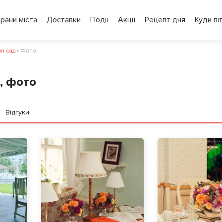
рани міста
Доставки
Події
Акції
Рецепт дня
Куди пі
н сад
/
Фото
, фото
Відгуки