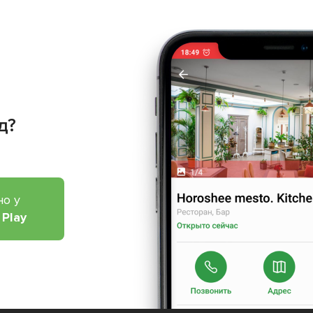
д?
но у
 Play