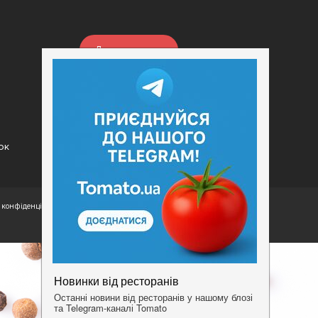
Додати заклад
Конфіденційність
Умови
ок
конфіденційності.