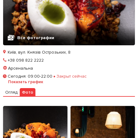
Все фотографии
Київ, вул. Князів Острозьких, 8
Позвонить
+38 098 822 2222
Арсенальна
Забронировать столик
Сегодня
:
09:00-22:00
Закрыт сейчас
Показать график
Залишити відгук
У закладки
Огляд
Фото