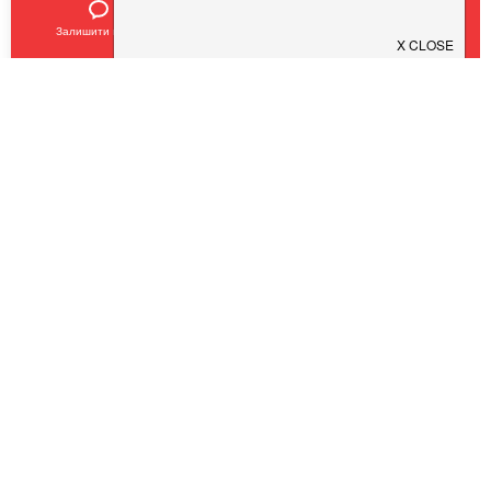
Залишити відгук
Позвонить
У закладки
SHEF
$
$
$
$
Кухня:
Європейська, Українська, Авторська
Тип:
Ресторан
,
Бар
COVID19 - SAFE
Pub 154
Pesto Cafe
$
$
$
$
$
$
$
$
Кухня:
Європейська, Італійська