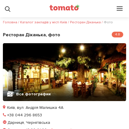
3.4
5
?
Головна
/
Каталог закладів у місті Київ
/
Ресторан Діканька
/
Фото
Ресторан Діканька, фото
4.8
Все фотографии
Київ, вул. Андрія Малишка 4А
Позвонить
+38 044 296 8653
Дарниця, Чернігівська
Залишити відгук
У закладки