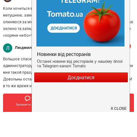
Коли хочеться вирватися з шаленого ритму Києва з його заторами і
метушнею, замовляю столик у «Диканьці». На кілька годин ніби
опиняюся за містом, коли на літньому майданчику вечеряємо. Тут дуже
зелено та затишно. Всередині інтер’єр ще цікавіший, обожнюю ваше
«зоряне небо»!
5
Людмила К.
Большое спасибо Диканьке и официантке Оксаночке, и еще
администратору зала за мой чудесный день рождения. Дети подарили
мне такой праздник, оплатили ресторан для всех моих друзей.
Довольны остались все, потому что сытно, вкусно, по-родному так... И
в то же время изысканно и на уровне.
5
Богдан Ч.
Залишити відгук
Позвонить
У закладки
Тут очень благородный, изысканный интерьер. Празднично.
Чувствуешь себя если не царем, так истинным джентльменом.
5
Альбина О.