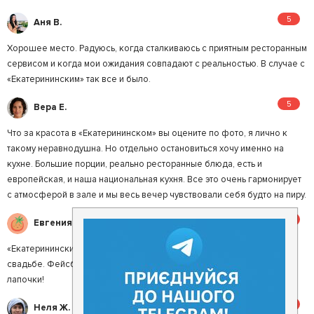
5
Аня В.
Хорошее место. Радуюсь, когда сталкиваюсь с приятным ресторанным
сервисом и когда мои ожидания совпадают с реальностью. В случае с
«Екатерининским» так все и было.
5
Вера Е.
Что за красота в «Екатерининском» вы оцените по фото, я лично к
такому неравнодушна. Но отдельно остановиться хочу именно на
кухне. Большие порции, реально ресторанные блюда, есть и
европейская, и наша национальная кухня. Все это очень гармонирует
с атмосферой в зале и мы весь вечер чувствовали себя будто на пиру.
5
Евгения М.
«Екатерининский», спасибо за приятнейшие воспоминания о моей
свадьбе. Фейсбук напомнил, как круто было в прошлом году! Вы –
лапочки!
5
Неля Ж.