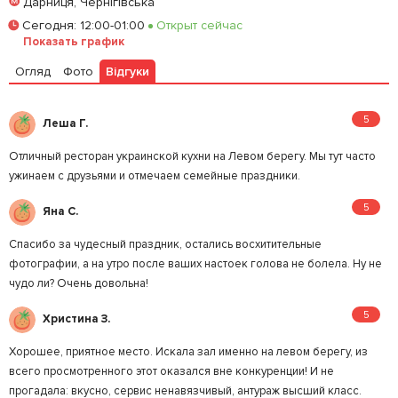
Дарниця, Чернігівська
Залишити відгук
У закладки
Сегодня
:
12:00-01:00
Открыт сейчас
Показать график
Огляд
Фото
Відгуки
5
Леша Г.
Отличный ресторан украинской кухни на Левом берегу. Мы тут часто
ужинаем с друзьями и отмечаем семейные праздники.
5
Яна С.
Спасибо за чудесный праздник, остались восхитительные
фотографии, а на утро после ваших настоек голова не болела. Ну не
чудо ли? Очень довольна!
5
Христина З.
Хорошее, приятное место. Искала зал именно на левом берегу, из
всего просмотренного этот оказался вне конкуренции! И не
прогадала: вкусно, сервис ненавязчивый, антураж высший класс.