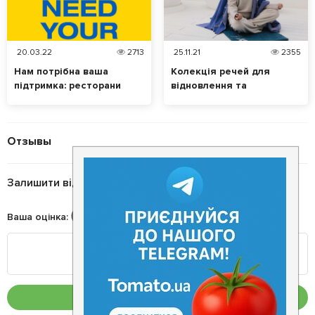
20.03.22
2713
25.11.21
2355
Нам потрібна ваша
Колекція речей для
підтримка: ресторани
відновлення та
First Line Group готують
відпочинку: колаборація
для захисників у Києві та
ресторану Eastman та
Харкові
бренду домашнього
Отзывы
текстилю Home me
Залишити відгук
Ваша оцінка
:
Опублікувати