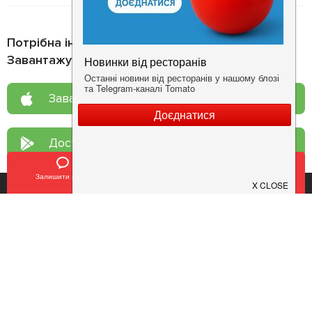
Потрібна інформація про заклад?
Завантажуйте додаток!
Завантажте у
App Store
Доступно у
Google Play
Залишити відгук
Позвонить
У закладки
Про нас
Рецепт дня
Ресторанам
Новини
Контакти
Анонси
Куди піти
Здоров'я