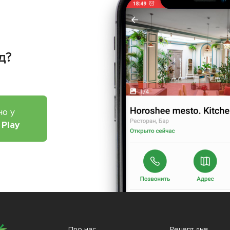
д?
но у
 Play
Про нас
Рецепт дня