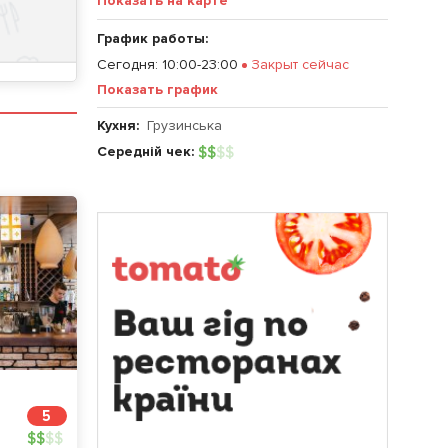
Показать на карте
График работы:
Сегодня
:
10:00-23:00
Закрыт сейчас
Показать график
Кухня:
Грузинська
Середній чек:
$
$
$
$
5
$
$
$
$