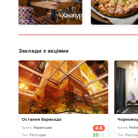
Заклади з акціями
Остання Барикада
Чорномо
Кухня:
Українська
4.6
Кухня:
Рибн
$
$
$
$
Тип:
Ресторан
Тип:
Рестор