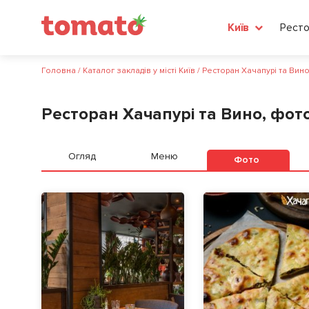
Ресто
Київ
Головна
/
Каталог закладів у місті Київ
/
Ресторан Хачапурі та Вин
Ресторан Хачапурі та Вино, фот
Огляд
Меню
Фото