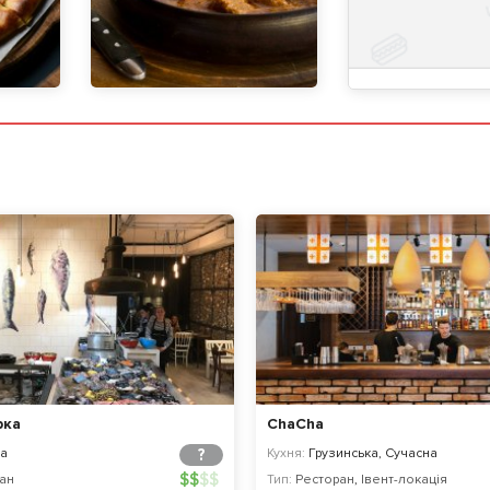
рка
ChaCha
а
?
Кухня:
Грузинська, Сучасна
$
$
$
$
ан
Тип:
Ресторан
,
Івент-локація