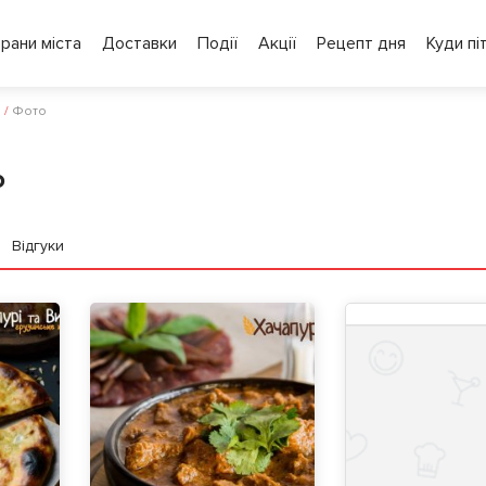
рани міста
Доставки
Події
Акції
Рецепт дня
Куди пі
о
/
Фото
о
Відгуки