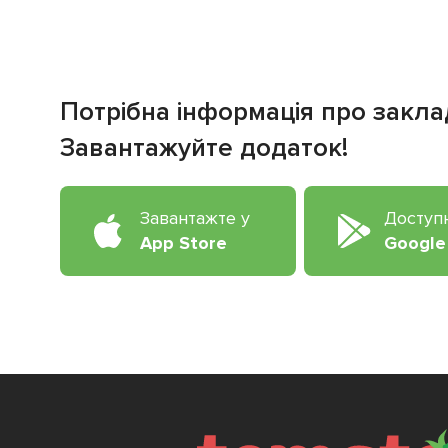
Потрібна інформація про закла
Завантажуйте додаток!
Завантажте у
Доступ
App Store
Google