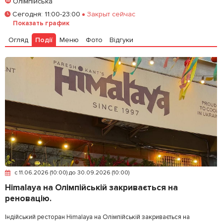
Олімпійська
Забронировать столик
Сегодня
:
11:00-23:00
Закрыт сейчас
Показать график
Залишити відгук
У закладки
Огляд
Події
Меню
Фото
Відгуки
c 11.06.2026 (10:00) до 30.09.2026 (10:00)
Himalaya на Олімпійській закривається на
реновацію.
Індійський ресторан Himalaya на Олімпійській закривається на