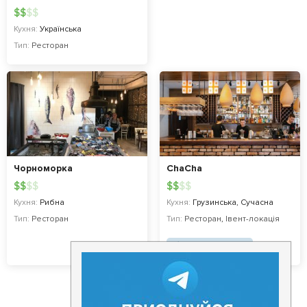
$
$
$
$
Кухня:
Українська
Тип:
Ресторан
Чорноморка
ChaCha
$
$
$
$
$
$
$
$
Кухня:
Рибна
Кухня:
Грузинська, Сучасна
Тип:
Ресторан
Тип:
Ресторан
,
Івент-локація
COVID19 - SAFE