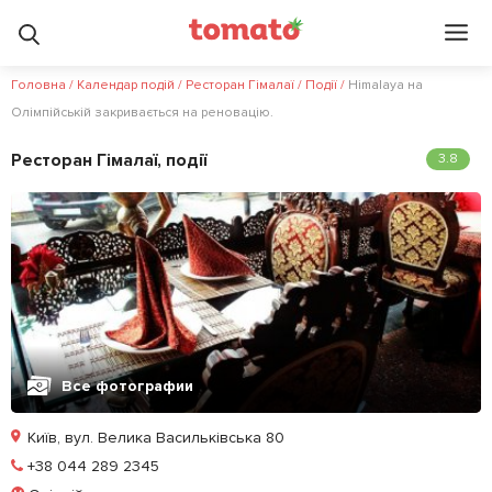
4.6
5
?
Головна
/
Календар подій
/
Ресторан Гімалаї
/
Події
/
Himalaya на
Олімпійській закривається на реновацію.
Ресторан Гімалаї, події
3.8
Все фотографии
Київ, вул. Велика Васильківська 80
Позвонить
+38 044 289 2345