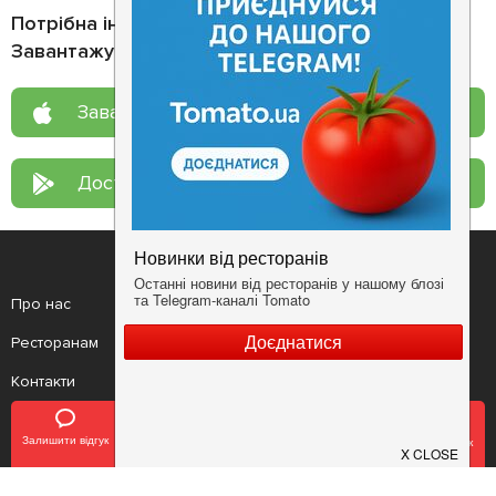
Потрібна інформація про заклад?
Завантажуйте додаток!
Завантажте у
App Store
Доступно у
Google Play
Про нас
Рецепт дня
Ресторанам
Новини
Контакти
Анонси
Куди піти
Здоров'я
Залишити відгук
Позвонить
У закладки
Забронировать столик
Лайфхак
Мобільний додаток