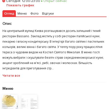
Сегодня
:
12:00-23:00
Открыт сейчас
Показать график
Залишити відгук
У закладки
Огляд
Меню
Фото
Відгуки
Опис
На центральній вулиці Києва розташувався досить затишний і тихий
ресторан Bassano. Заклад містить у собі ресторан італійської кухні,
пекарню і власну кондитерську. В інтер'єрі багато світлих і пастельних
кольорів, великі вікна і багато світла. У теплу пору року працює літня
тераса з чудовим видом на Костел Святого Миколая. В меню гості
можуть вибрати і скуштувати безліч страв середземноморської кухні,
акцент зроблений на м'ясі, рибі, овочах і молюсках. Більшість
інгредієнтів для приготування стр...
Читати все
Меню