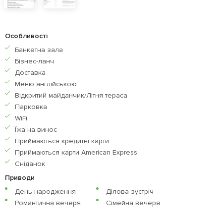
Особливості
Банкетна зала
Бiзнес-ланч
Доставка
Меню англiйською
Відкритий майданчик/Літня тераса
Парковка
WiFi
Їжа на винос
Приймаються кредитнi карти
Приймаються карти American Express
Сніданок
Приводи
День народження
Ділова зустріч
Романтична вечеря
Сімейна вечеря