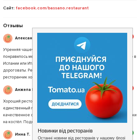
Сайт:
facebook.com/bassano.restaurant
Отзывы
5
Александр Д.
Утренняя чашечка кофе с видом на старый костел ! Очень
понравилось место.... как будь-то вовсе не в Киеве сидишь), а где-то в
Испании или Италии. Кофе и десерты вкусные. Основные блюда
дороговаты. Рекомендую круассаны и чизкейк. А вообще,
ресторанчик хорош для субботнего завтрака с другом!
5
Анжела Ш.
Хороший ресторан в центре города. В Бассано вкусно, но это не
единственный повод его постить. Есть еще несколько причин: 1)
качественное обслуживание 2) великолепный вид с летней площадки
на костёл. Подходит для свиданий и деловых встреч.
2
Инна Т.