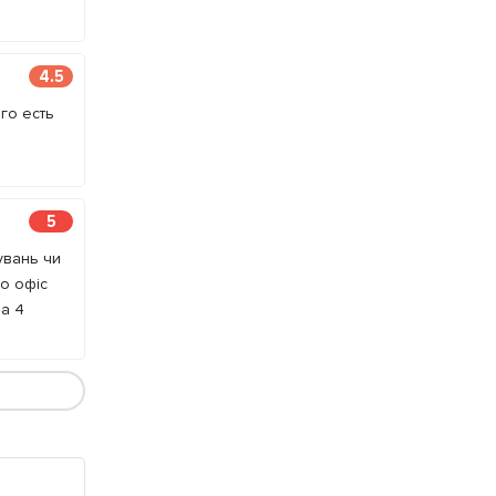
4.5
го есть
5
увань чи
що офіс
на 4