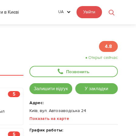
ти в Києві
UA
Увійти
4.8
Открыт сейчас
Позвонить
Залишити відгук
У закладки
5
Адрес:
Київ, вул. Автозаводська 24
был
Показать на карте
График работы:
5