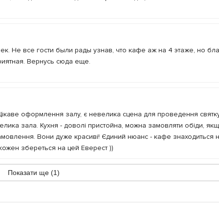
к. Не все гости были рады узнав, что кафе аж на 4 этаже, но бла
риятная. Вернусь сюда еще.
ікаве оформлення залу, є невелика сцена для проведення святк
велика зала. Кухня - доволі пристойна, можна замовляти обіди, як
амовлення. Вони дуже красиві! Єдиний нюанс - кафе знаходиться 
 кожен збереться на цей Еверест ))
Показати ще (1)