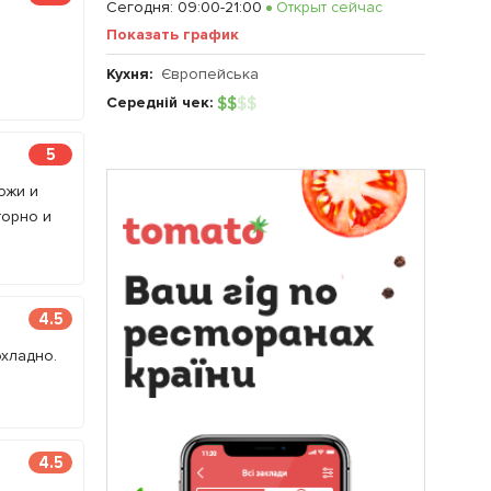
Сегодня
:
09:00-21:00
Открыт сейчас
Показать график
Кухня:
Європейська
Середній чек:
$
$
$
$
5
ожи и
торно и
4.5
хладно.
4.5