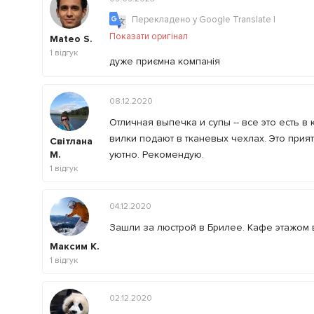
Перекладено у Google Translate
|
Показати оригінал
Mateo S.
1
відгук
дуже приємна компанія
08.12.2020
Отличная выпечка и супы -- все это есть 
вилки подают в тканевых чехлах. Это прия
Світлана
М.
уютно. Рекомендую.
1
відгук
04.12.2020
Зашли за люстрой в Брилее. Кафе этажом 
Максим К.
1
відгук
02.12.2020