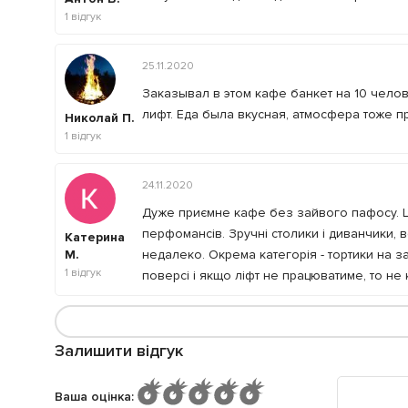
1
відгук
25.11.2020
Заказывал в этом кафе банкет на 10 челове
лифт. Еда была вкусная, атмосфера тоже п
Николай П.
1
відгук
24.11.2020
Дуже приємне кафе без зайвого пафосу. Ц
перфомансів. Зручні столики і диванчики, 
Катерина
М.
недалеко. Окрема категорія - тортики на з
1
відгук
поверсі і якщо ліфт не працюватиме, то не
Залишити відгук
Ваша оцінка
: