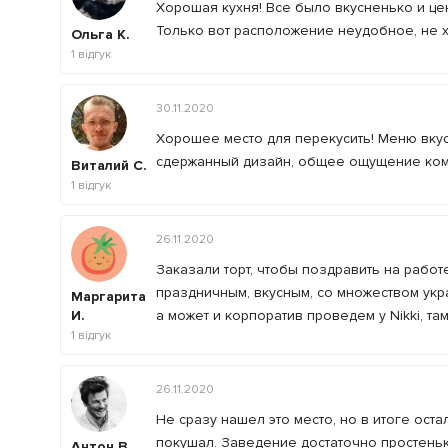
Хорошая кухня! Все было вкусненько и це
Только вот расположение неудобное, не х
Ольга К.
1
відгук
30.11.2020
Хорошее место для перекусить! Меню вкус
сдержанный дизайн, общее ощущение комф
Виталий С.
1
відгук
26.11.2020
Заказали торт, чтобы поздравить на работе
праздничным, вкусным, со множеством укра
Маргарита
И.
а может и корпоратив проведем у Nikki, т
1
відгук
26.11.2020
Не сразу нашел это место, но в итоге оста
покушал. Заведение достаточно простень
Антон В.