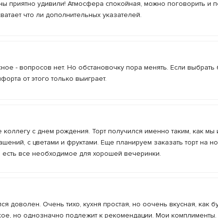
ны приятно удивили! Атмосфера спокойная, можно поговорить и п
ватает что ли дополнительных указателей.
ное - вопросов нет. Но обстановочку пора менять. Если выбрать
орта от этого только выиграет.
 коллегу с днем рождения. Торт получился именно таким, как мы и
шений, с цветами и фруктами. Еще планируем заказать торт на но
ам есть все необходимое для хорошей вечеринки.
лся доволен. Очень тихо, кухня простая, но оочень вкусная, как б
кое, но однозначно подлежит к рекомендации. Мои комплименты.