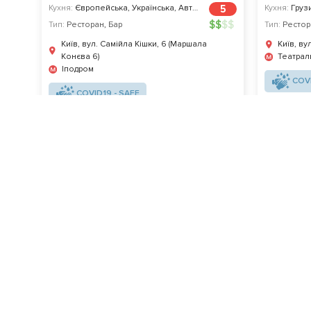
Кухня:
Європейська, Українська, Авторська
5
Кухня:
Грузи
$
$
$
$
Тип:
Ресторан
,
Бар
Тип:
Рестор
Київ, вул. Самійла Кішки, 6 (Маршала
Київ, ву
Конєва 6)
Театрал
Іподром
COVI
COVID19 - SAFE
Потрібна інформація про закла
Завантажуйте додаток!