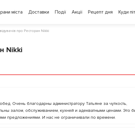
рани міста
Доставки
Події
Акції
Рецепт дня
Куди пі
двідувачів про Ресторан Nikki
н Nikki
бед. Очень благодарны администратору Татьяне за чуткость,
льны залом, обслуживанием, кухней и адекватными ценами. Это 
ими предложениями. И нас не ограничивали по времени.