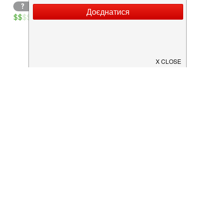
?
$
$
$
$