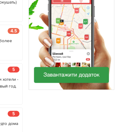
окушать)
4.5
 более
5
 хотели -
вый год,
5
удто дома