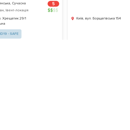
нська, Сучасна
5
$
$
$
$
ан
,
Івент-локація
л. Хрещатик 29/1
Київ, вул. Борщагівська 154
ьна
D19 - SAFE
д?