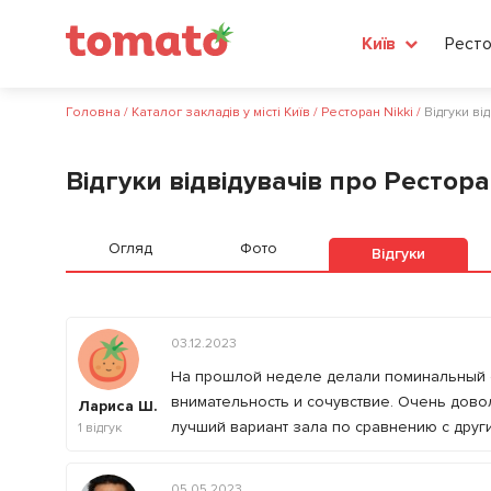
Ресто
Київ
Головна
/
Каталог закладів у місті Київ
/
Ресторан Nikki
/
Відгуки ві
Відгуки відвідувачів про Рестора
Огляд
Фото
Відгуки
03.12.2023
На прошлой неделе делали поминальный о
внимательность и сочувствие. Очень дово
Лариса Ш.
лучший вариант зала по сравнению с друг
1
відгук
05.05.2023