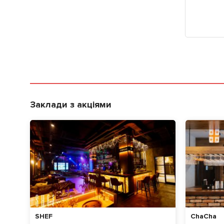
Заклади з акціями
SHEF
ChaCha