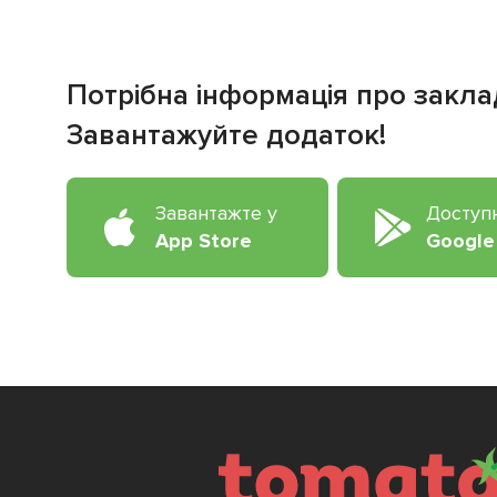
Потрібна інформація про закла
Завантажуйте додаток!
Завантажте у
Доступ
App Store
Google