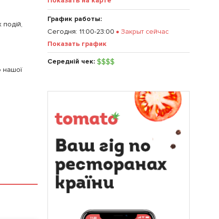
Показать на карте
График работы:
 подій,
Сегодня
:
11:00-23:00
Закрыт сейчас
Показать график
Середній чек:
$
$
$
$
ю нашої