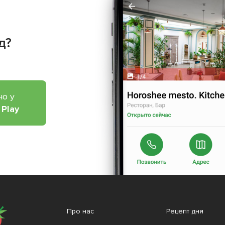
д?
но у
 Play
Про нас
Рецепт дня