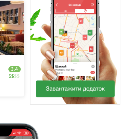
3.4
$
$
$
$