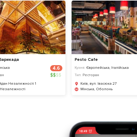
Барикада
Pesto Cafe
нська
4.6
Кухня:
Європейська, Італійська
$
$
$
$
ан
Тип:
Ресторан
айдан Незалежності 1
Київ, вул. Івасюка 27
 Незалежності
Мінська, Оболонь