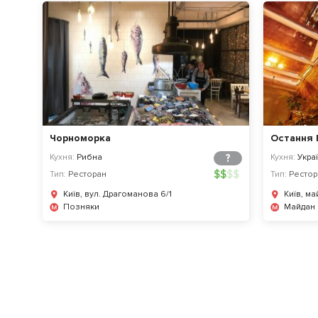
Чорноморка
Остання 
Кухня:
Рибна
?
Кухня:
Украї
$
$
$
$
Тип:
Ресторан
Тип:
Рестор
Київ, вул. Драгоманова 6/1
Київ, м
Позняки
Майдан