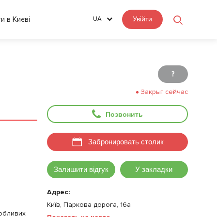
ти в Києві
UA
Увійти
?
Закрыт сейчас
Позвонить
Забронировать столик
Залишити відгук
У закладки
Адрес:
Київ, Паркова дорога, 16a
собливих