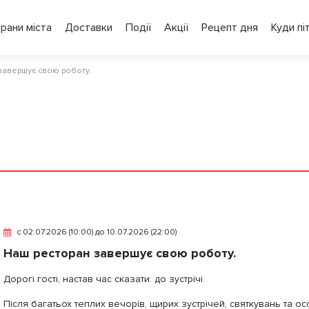
рани міста
Доставки
Події
Акції
Рецепт дня
Куди пі
завершує свою роботу.
c 02.07.2026 (10:00) до 10.07.2026 (22:00)
Наш ресторан завершує свою роботу.
Дорогі гості, настав час сказати: до зустрічі.
Після багатьох теплих вечорів, щирих зустрічей, святкувань та о