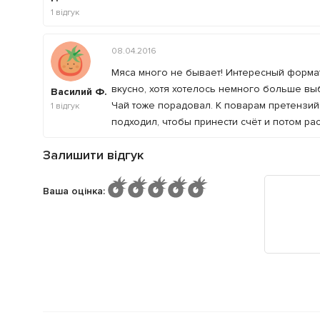
1
відгук
08.04.2016
Мяса много не бывает! Интересный формат
вкусно, хотя хотелось немного больше вы
Василий Ф.
Чай тоже порадовал. К поварам претензий н
1
відгук
подходил, чтобы принести счёт и потом рас
Залишити відгук
Ваша оцінка
: