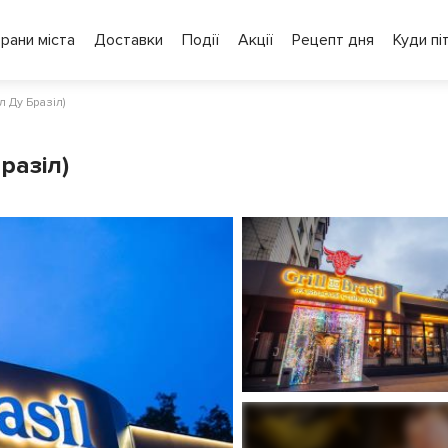
рани міста
Доставки
Події
Акції
Рецепт дня
Куди пі
іл Ду Бразіл)
Бразіл)