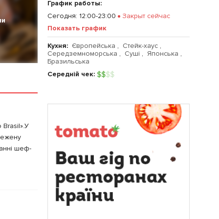
График работы:
Сегодня
:
12:00-23:00
Закрыт сейчас
ии
Показать график
Кухня:
Європейська
,
Стейк-хаус
,
Середземноморська
,
Суші
,
Японська
,
Бразильська
Середній чек:
$
$
$
$
Brasil».У
бмежену
нанні шеф-