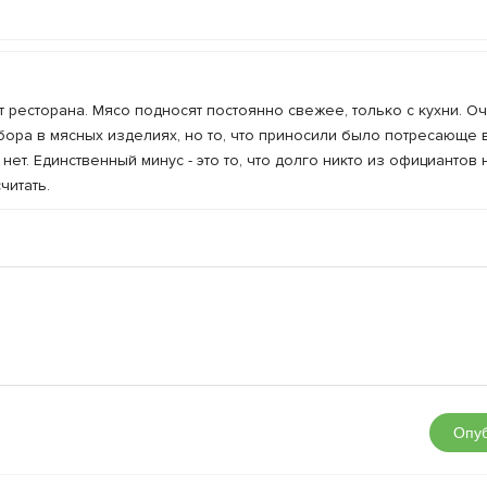
 ресторана. Мясо подносят постоянно свежее, только с кухни. О
бора в мясных изделиях, но то, что приносили было потресающе 
ет. Единственный минус - это то, что долго никто из официантов 
читать.
Опуб