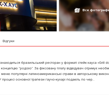
Все фотограф
Відгуки
знаходиться бразильський ресторан у форматі стейк-хауса «Grill do 
 концепцію "родізіо". За фіксовану плату відвідувач отримує нео
т. У меню популярні латиноамериканські страви в авторському вико
. У процесі основної трапези гаучо-кухарі подають по чер...