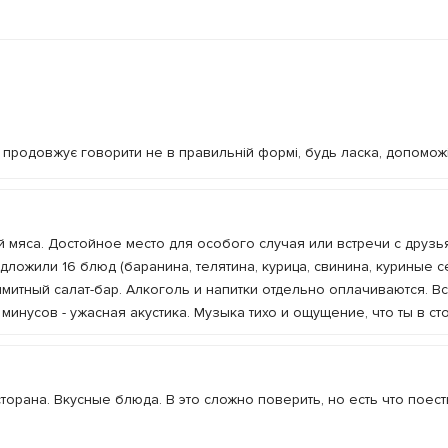
продовжує говорити не в правильній формі, будь ласка, допомож
мяса. Достойное место для особого случая или встречи с друзь
дложили 16 блюд (баранина, телятина, курица, свинина, куриные с
лимитный салат-бар. Алкоголь и напитки отдельно оплачиваются. В
минусов - ужасная акустика. Музыка тихо и ощущение, что ты в ст
орана. Вкусные блюда. В это сложно поверить, но есть что поес