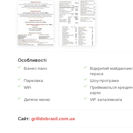
Особливості
Бiзнес-ланч
Відкритий майданчик/
тераса
Парковка
Шоу-програма
WiFi
Приймаються кредитн
карти
Дитяче меню
VIP зала/кімната
Сайт:
grilldobrasil.com.ua