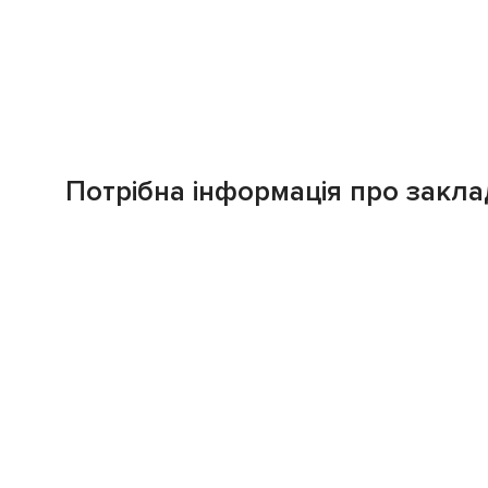
Потрібна інформація про закла
Завантажуйте додаток!
Завантажте у
Доступ
App Store
Google