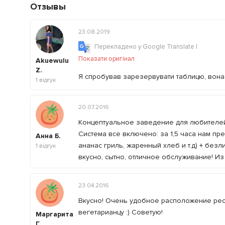
Отзывы
23.08.2019
Перекладено у Google Translate
|
Показати оригінал
Akuewulu
Z.
Я спробував зарезервувати таблицю, вона 
1
відгук
20.07.2016
Концептуальное заведение для любителей 
Система все включено: за 1,5 часа нам пре
Анна Б.
ананас гриль, жаренный хлеб и т.д) + без
1
відгук
вкусно, сытно, отличное обслуживание! Из 
23.04.2016
Вкусно! Очень удобное расположение рест
вегетарианцу :) Советую!
Маргарита
Г.