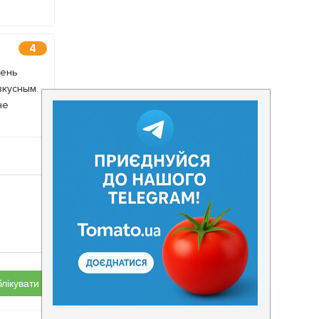
4
чень
вкусным.
не
лікувати