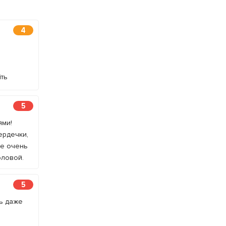
4
іть
5
ями!
ердечки,
се очень
оловой.
5
ть даже