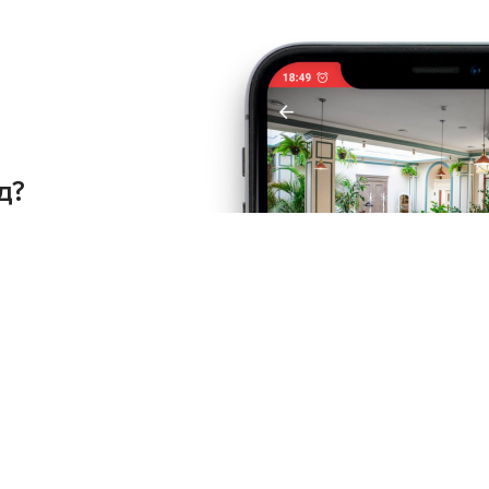
д?
но у
 Play