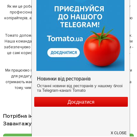
Як ми це робимо? Для початку, ми зібрали приголомшливу команду
професіоналів - фахівців з дизайну, програмування, маркетингу,
копірайтерів, а за сумісництвом - любителів гарної їжі. З їх допомогою
ми створили Томато.
Томато допомагає своїм користувачам знайти цікаві місця неподалік.
Наша команда регулярно зв'язується з ресторанами - таким чином ми
забезпечуємо актуальність інформації. Друга частина нашої команди -
це самі користувачі, які діляться своїми враженнями і допомагають
один одному у виборі кращих місць.
Ми працюємо і з ресторанами. Для них ми надаємо зручні інструменти
для редагування інформації про себе - в результаті відвідувачі
отримають максимум інформації, а ресторан зможе зосередитися на
тому, чим він любить займатися більше всього - смачній їжі.
Потрібна інформація про заклад?
Завантажуйте додаток!