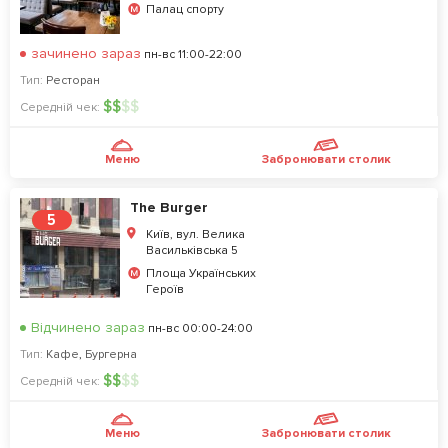
Палац спорту
зачинено зараз
пн-вс 11:00-22:00
Тип:
Ресторан
$
$
$
$
Середній чек:
Меню
Забронювати столик
The Burger
5
Київ, вул. Велика
Васильківська 5
Площа Українських
Героїв
Відчинено зараз
пн-вс 00:00-24:00
Тип:
Кафе
,
Бургерна
$
$
$
$
Середній чек:
Меню
Забронювати столик