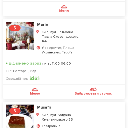
Меню
Mario
5
Київ, вул. Гетьмана
Павла Скоропадского,
14А
Університет, Площа
Українських Героїв
Відчинено зараз
пн-вс 11:00-06:00
Тип:
Ресторан
,
Бар
$
$
$
$
Середній чек:
Меню
Забронювати столик
Musafir
5
Київ, вул. Богдана
Хмельницького 3Б
Театральна