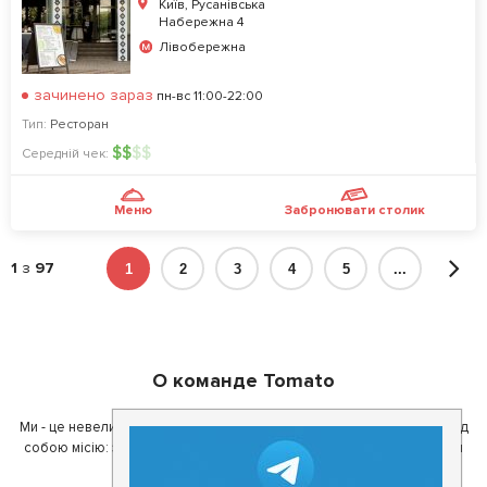
Київ, Русанівська
Набережна 4
Лівобережна
зачинено зараз
пн-вс 11:00-22:00
Тип:
Ресторан
$
$
$
$
Середній чек:
Меню
Забронювати столик
1
з
97
1
2
3
4
5
...
О команде Tomato
Ми - це невелика команда ентузіастів з України. Ми поставили перед
собою місію: зробити так, щоб де б в Україні ви не знаходилися, ви
завжди могли смачно поїсти.