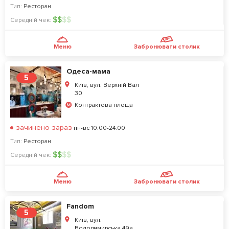
Тип:
Ресторан
$
$
$
$
Середній чек:
Меню
Забронювати столик
Одеса-мама
5
Київ, вул. Верхній Вал
30
Контрактова площа
зачинено зараз
пн-вс 10:00-24:00
Тип:
Ресторан
$
$
$
$
Середній чек:
Меню
Забронювати столик
Fandom
5
Київ, вул.
Володимирська 49а