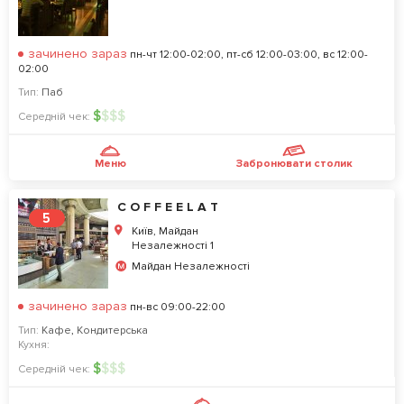
зачинено зараз
пн-чт 12:00-02:00, пт-сб 12:00-03:00, вс 12:00-
02:00
Тип:
Паб
$
$
$
$
Середній чек:
Меню
Забронювати столик
C O F F E E L A T
5
Київ, Майдан
Незалежності 1
Майдан Незалежності
зачинено зараз
пн-вс 09:00-22:00
Тип:
Кафе
,
Кондитерська
Кухня:
$
$
$
$
Середній чек: