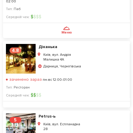
02:00
Тип:
Паб
$
$
$
$
Середній чек:
Меню
Діканька
4.8
Київ, вул. Андрія
Малишка 4А
Дарниця, Чернігівська
зачинено зараз
пн-вс 12:00-01:00
Тип:
Ресторан
$
$
$
$
Середній чек:
Petrus-ь
5
Київ, вул. Еспланадна
28