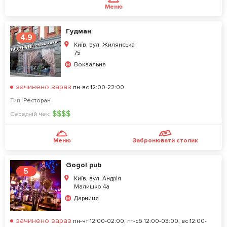
Меню
Гудман
4.9
Київ, вул. Жилянська
75
Вокзальна
зачинено зараз
пн-вс 12:00-22:00
Тип:
Ресторан
$
$
$
$
Середній чек:
Меню
Забронювати столик
Gogol pub
5
Київ, вул. Андрія
Малишко 4а
Дарниця
зачинено зараз
пн-чт 12:00-02:00, пт-сб 12:00-03:00, вс 12:00-