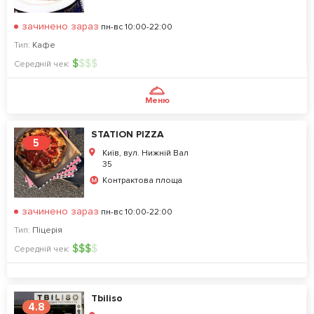
зачинено зараз
пн-вс 10:00-22:00
Тип:
Кафе
$
$
$
$
Середній чек:
Меню
STATION PIZZA
5
Київ, вул. Нижній Вал
35
Контрактова площа
зачинено зараз
пн-вс 10:00-22:00
Тип:
Піцерія
$
$
$
$
Середній чек:
Tbiliso
4.8