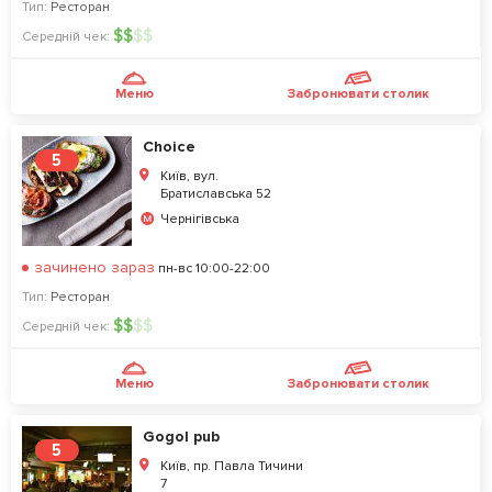
Тип:
Ресторан
$
$
$
$
Середній чек:
Меню
Забронювати столик
Choice
5
Київ, вул.
Братиславська 52
Чернігівська
зачинено зараз
пн-вс 10:00-22:00
Тип:
Ресторан
$
$
$
$
Середній чек:
Меню
Забронювати столик
Gogol pub
5
Київ, пр. Павла Тичини
7