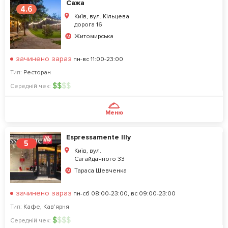
Сажа
4.6
Київ, вул. Кільцева
дорога 16
Житомирська
зачинено зараз
пн-вс 11:00-23:00
Тип:
Ресторан
$
$
$
$
Середній чек:
Меню
Espressamente Illy
5
Київ, вул.
Cагайдачного 33
Тараса Шевченка
зачинено зараз
пн-сб 08:00-23:00, вс 09:00-23:00
Тип:
Кафе
,
Кав'ярня
$
$
$
$
Середній чек: