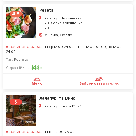
Perets
4.8
Київ, вул. Тимошенка
29 (Левка Лук'яненка,
29)
Мінська, Оболонь
зачинено зараз
пн-ср 12:00-24:00, чт-сб 12:00-04:00, вс 12:00-
24:00
Тип:
Ресторан
$
$
$
$
Середній чек:
Меню
Забронювати столик
Хачапурі та Вино
5
Київ, вул. Гната Юри 13
зачинено зараз
пн-вс 10:00-23:00