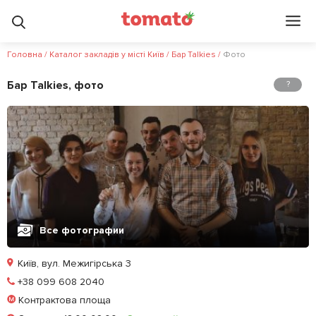
4.6
5
?
Головна
/
Каталог закладів у місті Київ
/
Бар Talkies
/
Фото
Бар Talkies, фото
?
Все фотографии
Київ, вул. Межигірська 3
Позвонить
+38 099 608 2040
Контрактова площа
Забронировать столик