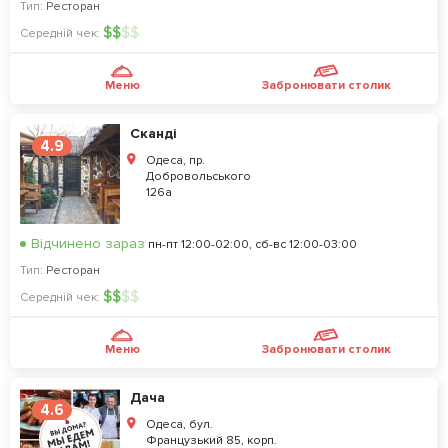
Тип:
Ресторан
$
$
$
$
Середній чек:
Меню
Забронювати столик
Сканді
4.9
Одеса, пр.
Добровольського
126а
Відчинено зараз
пн-пт 12:00-02:00, сб-вс 12:00-03:00
Тип:
Ресторан
$
$
$
$
Середній чек:
Меню
Забронювати столик
Дача
4.6
Одеса, бул.
Французький 85, корп.