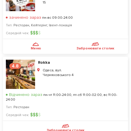
15
зачинено зараз
пн-вс 09:00-24:00
Тип:
Ресторан
,
Кейтерінг
,
Івент-локація
$
$
$
$
Середній чек:
Меню
Забронювати столик
Rokka
4.8
Одеса, вул.
Черняховського 4
Відчинено зараз
пн-чт 11:00-24:00, пт-сб 11:00-02:00, вс 11:00-
24:00
Тип:
Ресторан
$
$
$
$
Середній чек:
Забронювати столик