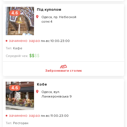
Під куполом
4.6
Одеса, пр. Небесной
сотні 4
зачинено зараз
пн-вс 10:00-23:00
Тип:
Кафе
$
$
$
$
Середній чек:
Забронювати столик
Кобе
4.6
Одеса, вул.
Ланжеронівська 9
зачинено зараз
пн-вс 11:00-23:00
Тип:
Ресторан