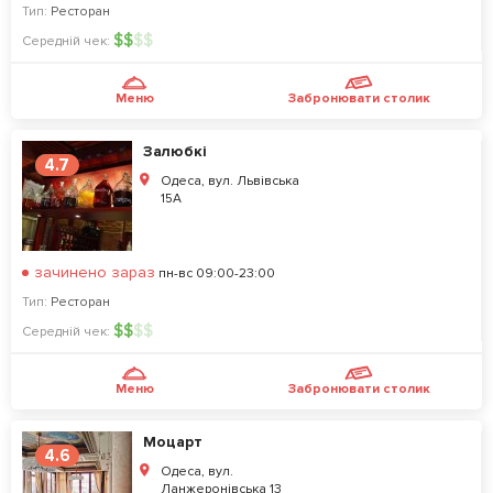
Тип:
Ресторан
$
$
$
$
Середній чек:
Меню
Забронювати столик
Залюбкі
4.7
Одеса, вул. Львівська
15А
зачинено зараз
пн-вс 09:00-23:00
Тип:
Ресторан
$
$
$
$
Середній чек:
Меню
Забронювати столик
Моцарт
4.6
Одеса, вул.
Ланжеронівська 13