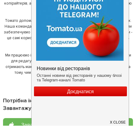
копірайтерів, а за сумісництвом - любителів гарної їжі. З їх допомогою
ми створили Томато.
Томато допомагає своїм користувачам знайти цікаві місця неподалік.
Наша команда регулярно зв'язується з ресторанами - таким чином ми
забезпечуємо актуальність інформації. Друга частина нашої команди -
це самі користувачі, які діляться своїми враженнями і допомагають
один одному у виборі кращих місць.
Ми працюємо і з ресторанами. Для них ми надаємо зручні інструменти
для редагування інформації про себе - в результаті відвідувачі
отримають максимум інформації, а ресторан зможе зосередитися на
тому, чим він любить займатися більше всього - смачній їжі.
Потрібна інформація про заклад?
Завантажуйте додаток!
Завантажте у
App Store