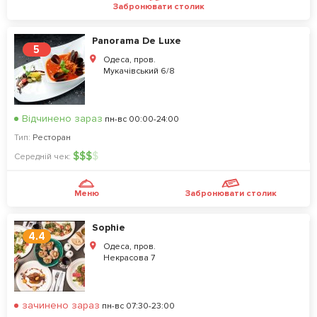
Забронювати столик
Panorama De Luxe
5
Одеса, пров.
Мукачівський 6/8
Відчинено зараз
пн-вс 00:00-24:00
Тип:
Ресторан
$
$
$
$
Середній чек:
Меню
Забронювати столик
Sophie
4.4
Одеса, пров.
Некрасова 7
зачинено зараз
пн-вс 07:30-23:00