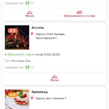
$
$
$
$
Середній чек:
Меню
Забронювати столик
Ассоль
4.6
Одеса, пляж Аркадiя,
Траса Здоров'я
Відчинено зараз
пн-вс 11:00-02:00
Тип:
Ресторан
,
Бар
$
$
$
$
Середній чек:
Меню
Куманець
4.3
Одеса, вул. Гаванна 7