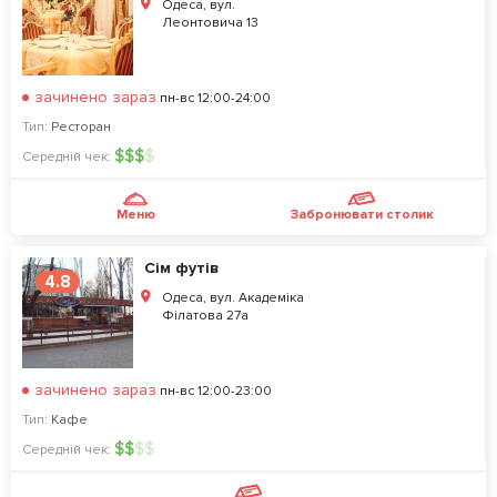
Одеса, вул.
Леонтовича 13
зачинено зараз
пн-вс 12:00-24:00
Тип:
Ресторан
$
$
$
$
Середній чек:
Меню
Забронювати столик
Сім футів
4.8
Одеса, вул. Академіка
Філатова 27а
зачинено зараз
пн-вс 12:00-23:00
Тип:
Кафе
$
$
$
$
Середній чек: