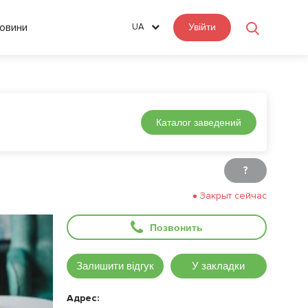
овини
UA
Увійти
Каталог заведений
?
Закрыт сейчас
Позвонить
Залишити відгук
У закладки
Адрес: