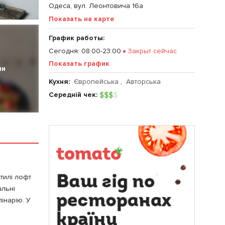
Одеса, вул. Леонтовича 16а
Показать на карте
График работы:
Сегодня
:
08:00-23:00
Закрыт сейчас
Показать график
ии
Кухня:
Європейська
,
Авторська
Середній чек:
$
$
$
$
тилі лофт
альні
інарію. У