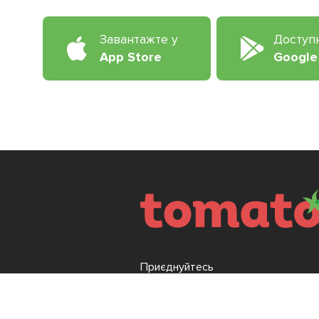
Завантажте у
Доступ
App Store
Google
Приєднуйтесь