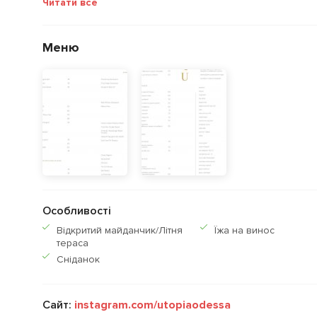
Читати все
Меню
Особливості
Відкритий майданчик/Літня
Їжа на винос
тераса
Сніданок
Сайт:
instagram.com/utopiaodessa