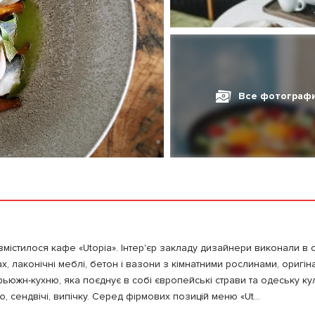
Все фотограф
містилося кафе «Utopia». Інтер'єр закладу дизайнери виконали в с
нах, лаконічні меблі, бетон і вазони з кімнатними рослинами, оригін
ьюжн-кухню, яка поєднує в собі європейські страви та одеську кул
ю, сендвічі, випічку. Серед фірмових позицій меню «Ut...