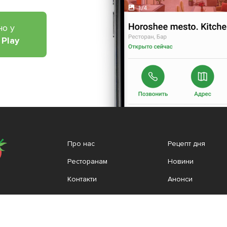
но у
 Play
Про нас
Рецепт дня
Ресторанам
Новини
Контакти
Анонси
Куди піти
Здоров'я
Лайфхак
Мобільний додат