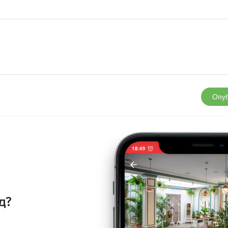
Опуб
д?