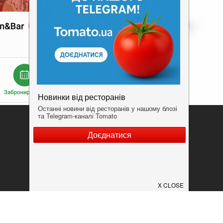
Додати заклад
Конфіденційність
Умови
ок