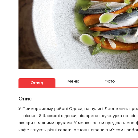
Меню
Фото
Огляд
Опис
У Приморському районі Одеси, на вулиці Леонтовича, роз
— пісочні й блакитні відтінки, зістарена штукатурка на сті
люстри з мідними прутами. У меню гостям представлено ф
кафе готують різні салати, основні страви з м’ясом і рибо