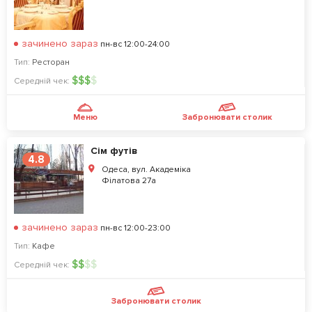
зачинено зараз
пн-вс 12:00-24:00
Тип:
Ресторан
$
$
$
$
Середній чек:
Меню
Забронювати столик
Сім футів
4.8
Одеса, вул. Академіка
Філатова 27а
зачинено зараз
пн-вс 12:00-23:00
Тип:
Кафе
$
$
$
$
Середній чек:
Забронювати столик