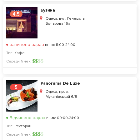
Бузина
4.5
Одеса, вул. Генерала
Бочарова 16а
зачинено зараз
пн-вс 11:00-24:00
Тип:
Кафе
$
$
$
$
Середній чек:
Panorama De Luxe
5
Одеса, пров.
Мукачівський 6/8
Відчинено зараз
пн-вс 00:00-24:00
Тип:
Ресторан
$
$
$
$
Середній чек: