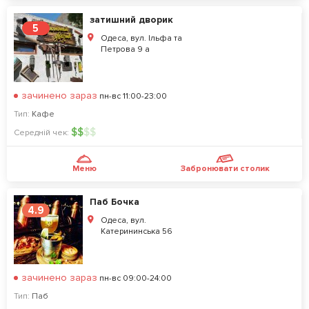
затишний дворик
5
Одеса, вул. Ільфа та
Петрова 9 а
зачинено зараз
пн-вс 11:00-23:00
Тип:
Кафе
$
$
$
$
Середній чек:
Меню
Забронювати столик
Паб Бочка
4.9
Одеса, вул.
Катерининська 56
зачинено зараз
пн-вс 09:00-24:00
Тип:
Паб