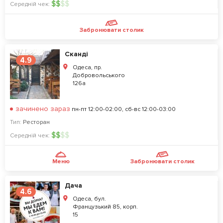
$
$
$
$
Середній чек:
Забронювати столик
Сканді
4.9
Одеса, пр.
Добровольського
126а
зачинено зараз
пн-пт 12:00-02:00, сб-вс 12:00-03:00
Тип:
Ресторан
$
$
$
$
Середній чек:
Меню
Забронювати столик
Дача
4.6
Одеса, бул.
Французький 85, корп.
15