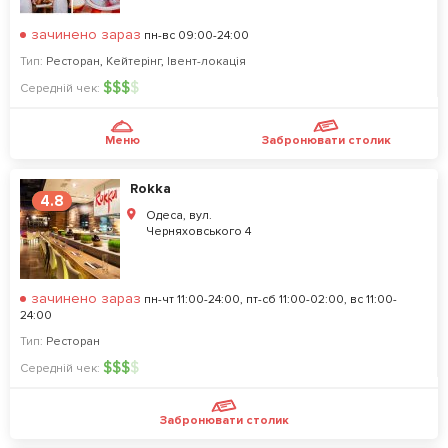
зачинено зараз
пн-вс 09:00-24:00
Тип:
Ресторан
,
Кейтерінг
,
Івент-локація
$
$
$
$
Середній чек:
Меню
Забронювати столик
Rokka
4.8
Одеса, вул.
Черняховського 4
зачинено зараз
пн-чт 11:00-24:00, пт-сб 11:00-02:00, вс 11:00-
24:00
Тип:
Ресторан
$
$
$
$
Середній чек:
Забронювати столик