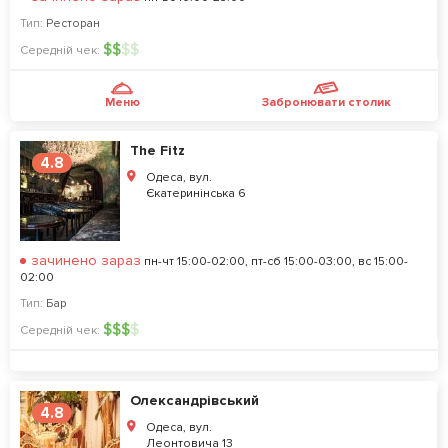
Тип:
Ресторан
$
$
$
$
Середній чек:
Меню
Забронювати столик
The Fitz
4.8
Одеса, вул.
Єкатеринінська 6
зачинено зараз
пн-чт 15:00-02:00, пт-сб 15:00-03:00, вс 15:00-
02:00
Тип:
Бар
$
$
$
$
Середній чек:
Олександрівський
4.8
Одеса, вул.
Леонтовича 13