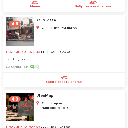
Меню
Забронювати столик
Olio Pizza
4.6
Одеса, вул. Буніна 35
зачинено зараз
пн-вс 09:00-23:00
Тип:
Піцерія
$
$
$
$
Середній чек:
Забронювати столик
ЛенМар
4.8
Одеса, пров.
Чайковського 10
зачинено зараз
пн-вс 10:00-23:00