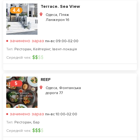
Terrace. Sea View
4.4
Одеса, Пляж
Ланжерон 1б
зачинено зараз
пн-вс 09:00-02:00
Тип:
Ресторан
,
Кейтерінг
,
Івент-локація
$
$
$
$
Середній чек:
REEF
5
Одеса, Фонтанська
дорога 77
зачинено зараз
пн-вс 10:00-02:00
Тип:
Ресторан
,
Бар
$
$
$
$
Середній чек: