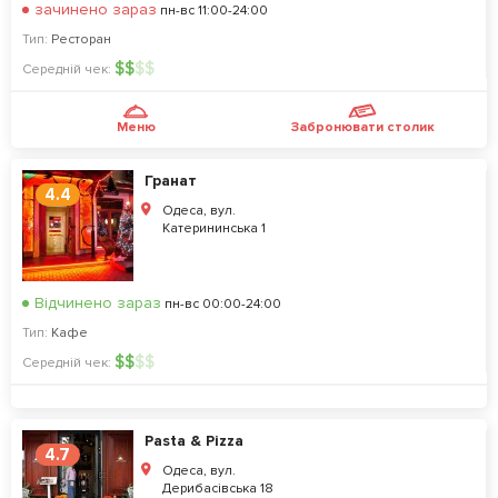
зачинено зараз
пн-вс 11:00-24:00
Тип:
Ресторан
$
$
$
$
Середній чек:
Меню
Забронювати столик
Гранат
4.4
Одеса, вул.
Катерининська 1
Відчинено зараз
пн-вс 00:00-24:00
Тип:
Кафе
$
$
$
$
Середній чек:
Pasta & Pizza
4.7
Одеса, вул.
Дерибасівська 18