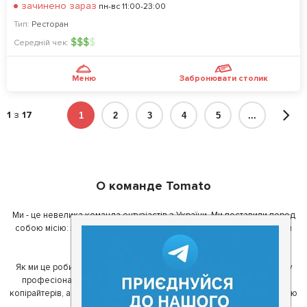
зачинено зараз
пн-вс 11:00-23:00
Тип:
Ресторан
$
$
$
$
Середній чек:
Меню
Забронювати столик
1
з
17
1
2
3
4
5
...
О команде Tomato
Ми - це невелика команда ентузіастів з України. Ми поставили перед
собою місію: зробити так, щоб де б в Україні ви не знаходилися, ви
завжди могли смачно поїсти.
Як ми це робимо? Для початку, ми зібрали приголомшливу команду
професіоналів - фахівців з дизайну, програмування, маркетингу,
копірайтерів, а за сумісництвом - любителів гарної їжі. З їх допомогою
ми створили Томато.