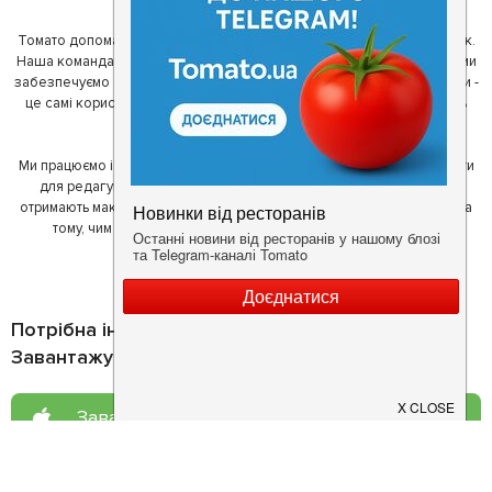
Томато допомагає своїм користувачам знайти цікаві місця неподалік.
Наша команда регулярно зв'язується з ресторанами - таким чином ми
забезпечуємо актуальність інформації. Друга частина нашої команди -
це самі користувачі, які діляться своїми враженнями і допомагають
один одному у виборі кращих місць.
Ми працюємо і з ресторанами. Для них ми надаємо зручні інструменти
для редагування інформації про себе - в результаті відвідувачі
отримають максимум інформації, а ресторан зможе зосередитися на
тому, чим він любить займатися більше всього - смачній їжі.
Потрібна інформація про заклад?
Завантажуйте додаток!
Завантажте у
App Store
Доступно у
Google Play