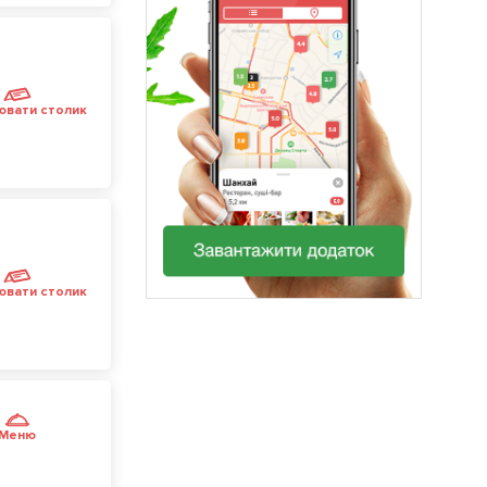
ювати столик
ювати столик
Меню