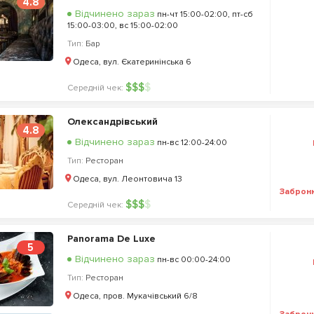
4.8
Відчинено зараз
пн-чт 15:00-02:00, пт-сб
15:00-03:00, вс 15:00-02:00
Тип:
Бар
Одеса, вул. Єкатеринінська 6
$
$
$
$
Середній чек:
Олександрівський
4.8
Відчинено зараз
пн-вс 12:00-24:00
Тип:
Ресторан
Одеса, вул. Леонтовича 13
Заброн
$
$
$
$
Середній чек:
Panorama De Luxe
5
Відчинено зараз
пн-вс 00:00-24:00
Тип:
Ресторан
Одеса, пров. Мукачівський 6/8