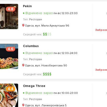
Pekin
4.8
Відчинено зараз
пн-вс 12:00-23:00
Тип:
Ресторан
Одеса, вул. Мала Арнаутська 96
Заброн
$
$
$
$
Середній чек:
Columbus
4.6
Відчинено зараз
пн-вс 12:00-24:00
Тип:
Ресторан
Одеса, вул. Новоберегова 90
Заброн
$
$
$
$
Середній чек:
Omega Three
4.4
Відчинено зараз
пн-вс 10:00-23:00
Тип:
Ресторан
Одеса, вул. Ланжеронівська 5