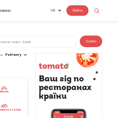
овини
UA
Увійти
Знайти
Рейтингу
за:
Меню
ювати столик