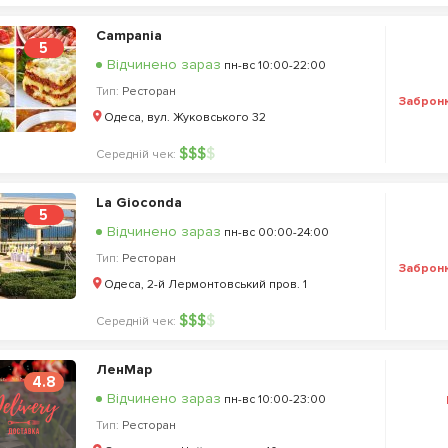
Campania
5
Відчинено зараз
пн-вс 10:00-22:00
Тип:
Ресторан
Заброн
Одеса, вул. Жуковського 32
$
$
$
$
Середній чек:
La Gioconda
5
Відчинено зараз
пн-вс 00:00-24:00
Тип:
Ресторан
Заброн
Одеса, 2-й Лермонтовський пров. 1
$
$
$
$
Середній чек:
ЛенМар
4.8
Відчинено зараз
пн-вс 10:00-23:00
Тип:
Ресторан