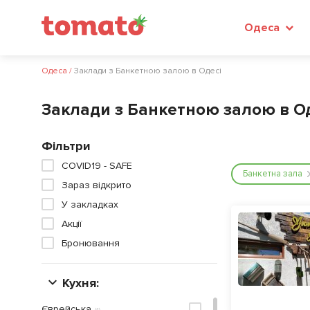
Одеса
Одеса
/
Заклади з Банкетною залою в Одесі
Заклади з Банкетною залою в О
Фільтри
COVID19 - SAFE
Банкетна зала
Зараз відкрито
У закладках
Акції
Бронювання
Кухня:
Єврейська