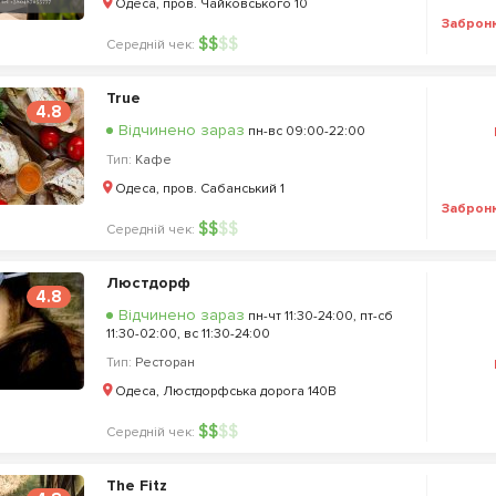
Одеса, пров. Чайковського 10
Заброн
$
$
$
$
Середній чек:
True
4.8
Відчинено зараз
пн-вс 09:00-22:00
Тип:
Кафе
Одеса, пров. Сабанський 1
Заброн
$
$
$
$
Середній чек:
Люстдорф
4.8
Відчинено зараз
пн-чт 11:30-24:00, пт-сб
11:30-02:00, вс 11:30-24:00
Тип:
Ресторан
Одеса, Люстдорфська дорога 140В
$
$
$
$
Середній чек:
The Fitz