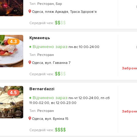
Тип:
Ресторан
,
Бар
Одеса, пляж Аркадiя, Траса Здоров'я
$
$
$
$
Середній чек:
Куманець
4.3
Відчинено зараз
пн-вс 10:00-24:00
Тип:
Ресторан
Одеса, вул. Гаванна 7
Заброн
$
$
$
$
Середній чек:
Bernardazzi
4.5
Відчинено зараз
пн-чт 12:00-24:00, пт-сб
11:00-02:00, вс 12:00-23:00
Тип:
Ресторан
Заброн
Одеса, вул. Буніна 15
$
$
$
$
Середній чек: