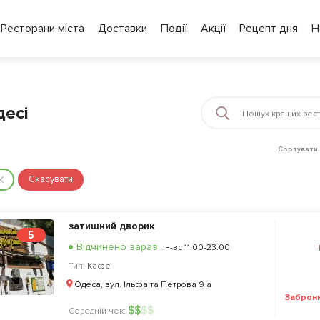
Ресторани міста
Доставки
Події
Акції
Рецепт дня
Н
десі
Сортувати 
Скасувати
затишний дворик
5
Відчинено зараз
пн-вс 11:00-23:00
Тип:
Кафе
Одеса, вул. Ільфа та Петрова 9 а
Заброн
$
$
$
$
Середній чек: