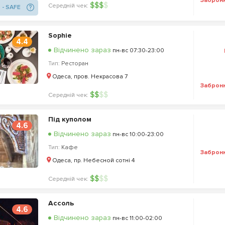
Заброн
$
$
$
$
Середній чек:
 - SAFE
Sophie
4.4
Відчинено зараз
пн-вс 07:30-23:00
Тип:
Ресторан
Одеса, пров. Некрасова 7
Заброн
$
$
$
$
Середній чек:
Під куполом
4.6
Відчинено зараз
пн-вс 10:00-23:00
Тип:
Кафе
Заброн
Одеса, пр. Небесной сотні 4
$
$
$
$
Середній чек:
Ассоль
4.6
Відчинено зараз
пн-вс 11:00-02:00