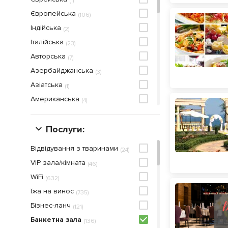
(
1
)
Європейська
(
106
)
Індійська
(
2
)
Італійська
(
23
)
Авторська
(
7
)
Азербайджанська
(
3
)
Азіатська
(
1
)
Американська
(
4
)
Арабська
(
1
)
Близькосхідна
Послуги:
(
4
)
Болгарська
(
2
)
Відвідування з тваринами
(
24
)
В'єтнамська
(
1
)
VIP зала/кімната
(
46
)
Вегетаріанська
(
8
)
WiFi
(
632
)
Вірменська
(
5
)
Їжа на винос
(
735
)
Грецька
(
1
)
Бiзнес-ланч
(
121
)
Грузинська
(
9
)
Банкетна зала
(
136
)
Здорова Їжа