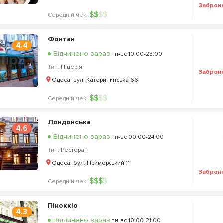
Заброн
$
$
$
$
Середній чек:
Фонтан
4.4
Відчинено зараз
пн-вс 10:00-23:00
Тип:
Піцерія
Заброн
Одеса, вул. Катерининська 66
$
$
$
$
Середній чек:
Лондонська
4.6
Відчинено зараз
пн-вс 00:00-24:00
Тип:
Ресторан
Одеса, бул. Приморський 11
Заброн
$
$
$
$
Середній чек:
Піноккіо
4.3
Відчинено зараз
пн-вс 10:00-21:00