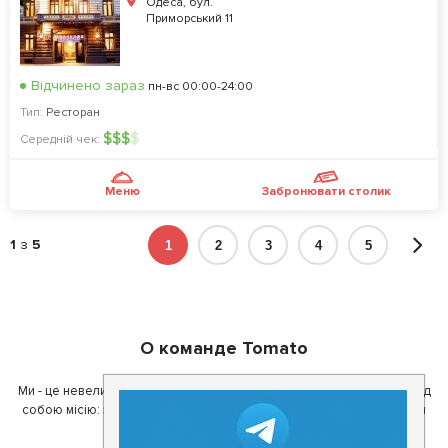
Одеса, бул.
Приморський 11
Відчинено зараз
пн-вс 00:00-24:00
Тип:
Ресторан
$
$
$
$
Середній чек:
Меню
Забронювати столик
1
з
5
1
2
3
4
5
О команде Tomato
Ми - це невелика команда ентузіастів з України. Ми поставили перед
собою місію: зробити так, щоб де б в Україні ви не знаходилися, ви
завжди могли смачно поїсти.