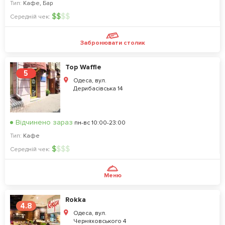
Тип:
Кафе
,
Бар
$
$
$
$
Середній чек:
Забронювати столик
Top Waffle
5
Одеса, вул.
Дерибасівська 14
Відчинено зараз
пн-вс 10:00-23:00
Тип:
Кафе
$
$
$
$
Середній чек:
Меню
Rokka
4.8
Одеса, вул.
Черняховського 4