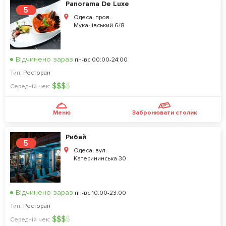
Panorama De Luxe
5
Одеса, пров.
Мукачівський 6/8
Відчинено зараз
пн-вс 00:00-24:00
Тип:
Ресторан
$
$
$
$
Середній чек:
Меню
Забронювати столик
Рибай
5
Одеса, вул.
Катерининська 30
Відчинено зараз
пн-вс 10:00-23:00
Тип:
Ресторан
$
$
$
$
Середній чек: