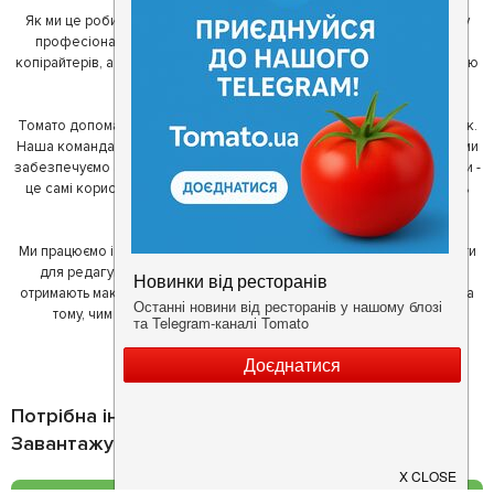
Як ми це робимо? Для початку, ми зібрали приголомшливу команду
професіоналів - фахівців з дизайну, програмування, маркетингу,
копірайтерів, а за сумісництвом - любителів гарної їжі. З їх допомогою
ми створили Томато.
Томато допомагає своїм користувачам знайти цікаві місця неподалік.
Наша команда регулярно зв'язується з ресторанами - таким чином ми
забезпечуємо актуальність інформації. Друга частина нашої команди -
це самі користувачі, які діляться своїми враженнями і допомагають
один одному у виборі кращих місць.
Ми працюємо і з ресторанами. Для них ми надаємо зручні інструменти
для редагування інформації про себе - в результаті відвідувачі
отримають максимум інформації, а ресторан зможе зосередитися на
тому, чим він любить займатися більше всього - смачній їжі.
Потрібна інформація про заклад?
Завантажуйте додаток!