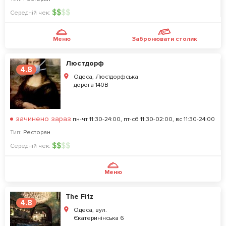
$
$
$
$
Середній чек:
Меню
Забронювати столик
Люстдорф
4.8
Одеса, Люстдорфська
дорога 140В
зачинено зараз
пн-чт 11:30-24:00, пт-сб 11:30-02:00, вс 11:30-24:00
Тип:
Ресторан
$
$
$
$
Середній чек:
Меню
The Fitz
4.8
Одеса, вул.
Єкатеринінська 6