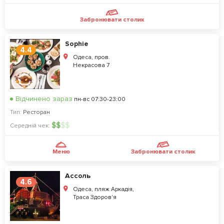
Забронювати столик
Sophie
4.4
Одеса, пров.
Некрасова 7
Відчинено зараз
пн-вс 07:30-23:00
Тип:
Ресторан
$
$
$
$
Середній чек:
Меню
Забронювати столик
Ассоль
4.6
Одеса, пляж Аркадiя,
Траса Здоров'я