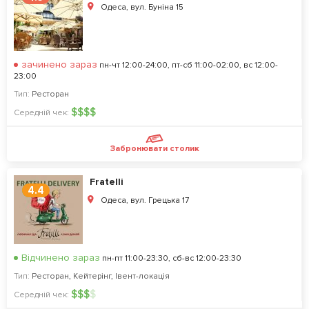
Одеса, вул. Буніна 15
зачинено зараз
пн-чт 12:00-24:00, пт-сб 11:00-02:00, вс 12:00-
23:00
Тип:
Ресторан
$
$
$
$
Середній чек:
Забронювати столик
Fratelli
4.4
Одеса, вул. Грецька 17
Відчинено зараз
пн-пт 11:00-23:30, сб-вс 12:00-23:30
Тип:
Ресторан
,
Кейтерінг
,
Івент-локація
$
$
$
$
Середній чек: