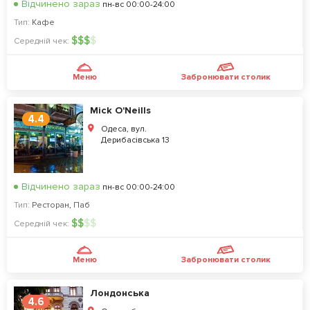
Відчинено зараз
пн-вс 00:00-24:00
Тип:
Кафе
$
$
$
$
Середній чек:
Меню
Забронювати столик
Mick O'Neills
4.4
Одеса, вул.
Дерибасівська 13
Відчинено зараз
пн-вс 00:00-24:00
Тип:
Ресторан
,
Паб
$
$
$
$
Середній чек:
Меню
Забронювати столик
Лондонська
4.6