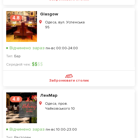
Glasgow
4.8
Одеса, вул. Успенська
95
Відчинено зараз
пн-вс 00:00-24:00
Тип:
Бар
$
$
$
$
Середній чек:
Забронювати столик
ЛенМар
4.8
Одеса, пров.
Чайковського 10
Відчинено зараз
пн-вс 10:00-23:00
Тип:
Ресторан