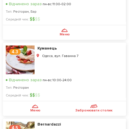
Відчинено зараз
пн-вс 11:00-02:00
Тип:
Ресторан
,
Бар
$
$
$
$
Середній чек:
Меню
Куманець
4.3
Одеса, вул. Гаванна 7
Відчинено зараз
пн-вс 10:00-24:00
Тип:
Ресторан
$
$
$
$
Середній чек:
Меню
Забронювати столик
Bernardazzi
4.5