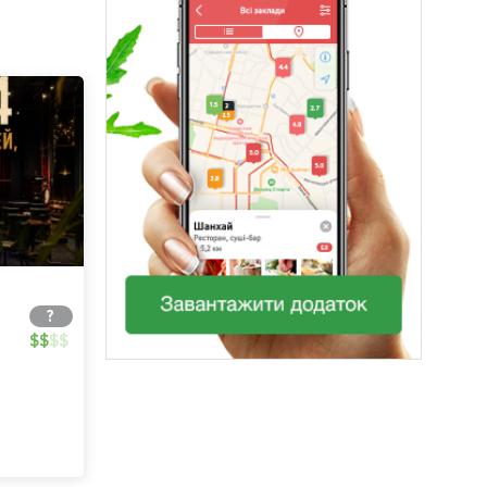
?
$
$
$
$