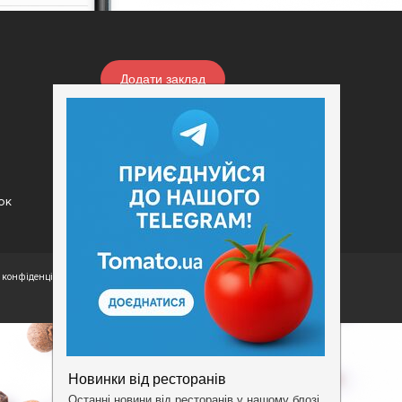
Додати заклад
Конфіденційність
Умови
ок
конфіденційності.