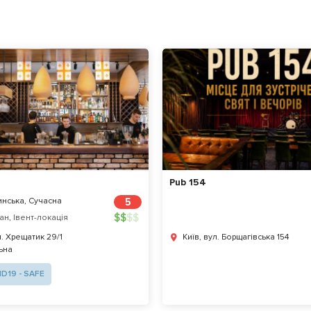
Pub 154
нська, Сучасна
5
$
$
$
$
ан
,
Івент-локація
л. Хрещатик 29/1
Київ, вул. Борщагівська 154
ьна
D19 - SAFE