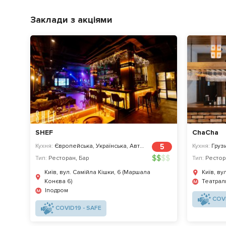
Заклади з акціями
SHEF
ChaCha
Кухня:
Європейська, Українська, Авторська
5
Кухня:
Грузи
$
$
$
$
Тип:
Ресторан
,
Бар
Тип:
Рестор
Київ, вул. Самійла Кішки, 6 (Маршала
Київ, ву
Конєва 6)
Театрал
Іподром
COVI
COVID19 - SAFE