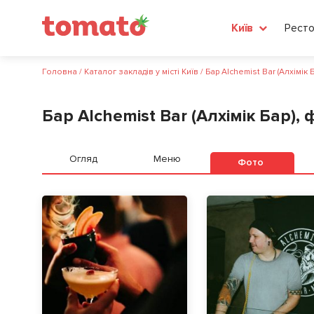
Ресто
Київ
Головна
/
Каталог закладів у місті Київ
/
Бар Alchemist Bar (Алхімік Б
Бар Alchemist Bar (Алхімік Бар), 
Огляд
Меню
Фото