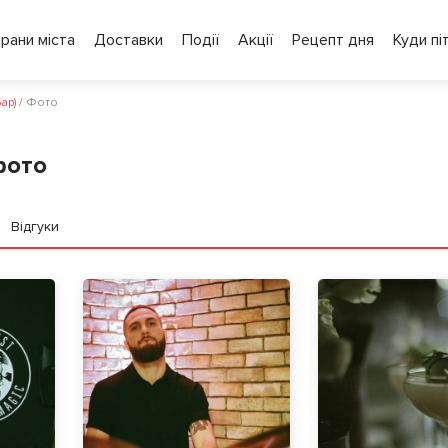
рани міста
Доставки
Події
Акції
Рецепт дня
Куди пі
ар)
/
Фото
фото
Відгуки