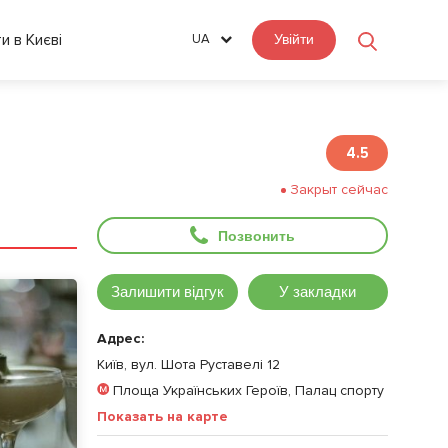
ти в Києві
UA
Увійти
4.5
Закрыт сейчас
Позвонить
Залишити відгук
У закладки
Адрес:
Київ, вул. Шота Руставелі 12
Площа Українських Героїв, Палац спорту
Показать на карте