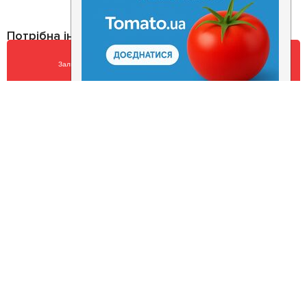
Потрібна інформація про заклад?
Завантажуйте додаток!
Залишити відгук
У закладки
Завантажте у
App Store
Доступно у
Google Play
Про нас
Рецепт дня
Ресторанам
Новини
Контакти
Анонси
Куди піти
Здоров'я
Лайфхак
Мобільний додаток