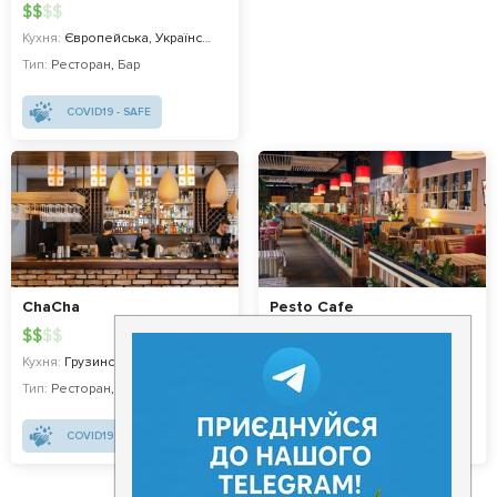
$
$
$
$
Кухня:
Європейська, Українська, Авторська
Тип:
Ресторан
,
Бар
COVID19 - SAFE
ChaCha
Pesto Cafe
$
$
$
$
$
$
$
$
Кухня:
Грузинська, Сучасна
Кухня:
Європейська, Італійська
Тип:
Ресторан
,
Івент-локація
Тип:
Ресторан
COVID19 - SAFE