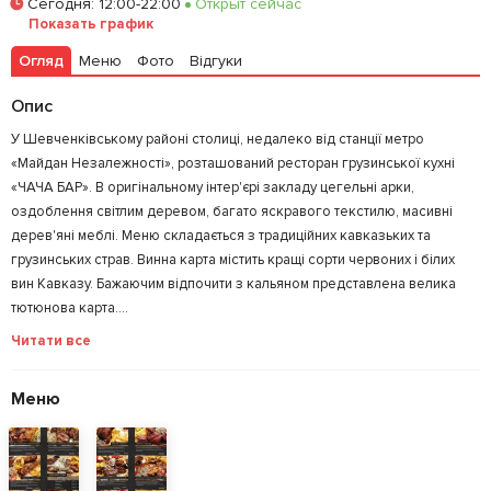
Сегодня
:
12:00-22:00
Открыт сейчас
Показать график
Залишити відгук
У закладки
Огляд
Меню
Фото
Відгуки
Опис
У Шевченківському районі столиці, недалеко від станції метро
«Майдан Незалежності», розташований ресторан грузинської кухні
«ЧАЧА БАР». В оригінальному інтер'єрі закладу цегельні арки,
оздоблення світлим деревом, багато яскравого текстилю, масивні
дерев'яні меблі. Меню складається з традиційних кавказьких та
грузинських страв. Винна карта містить кращі сорти червоних і білих
вин Кавказу. Бажаючим відпочити з кальяном представлена велика
тютюнова карта....
Читати все
Меню