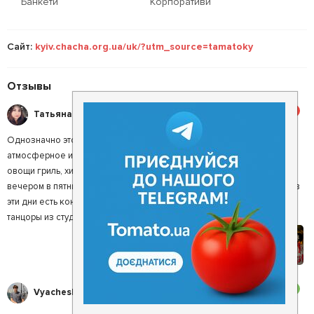
Банкети
Корпоративи
Сайт:
kyiv.chacha.org.ua/uk/?utm_source=tamatoky
Отзывы
5
Татьяна М.
Однозначно это мой любимый ресторан в Киеве! место очень
атмосферное и уютное, любим заказывать хачапури по-аджарски,
овощи гриль, хинкали и конечно же шашлык. стараемся приехать в
вечером в пятницу или субботу, так как уже больше года тут всегда в
эти дни есть концерты грузинской группы ДудуБенд или выступают
танцоры из студии грузинского танца АССА.
3
Vyacheslav I.