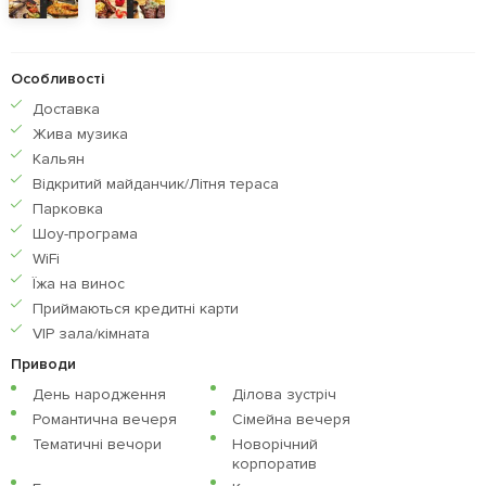
Особливості
Доставка
Жива музика
Кальян
Відкритий майданчик/Літня тераса
Парковка
Шоу-програма
WiFi
Їжа на винос
Приймаються кредитнi карти
VIP зала/кімната
Приводи
День народження
Ділова зустріч
Романтична вечеря
Сімейна вечеря
Тематичні вечори
Новорічний
корпоратив