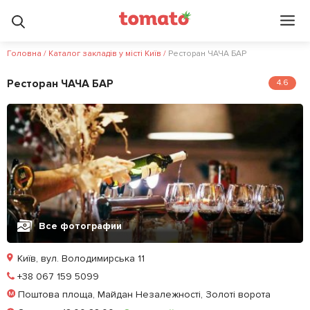
Головна
/
Каталог закладів у місті Київ
/
Ресторан ЧАЧА БАР
Ресторан ЧАЧА БАР
4.6
Все фотографии
Київ, вул. Володимирська 11
Позвонить
+38 067 159 5099
Поштова площа, Майдан Незалежності, Золоті ворота
Забронировать столик