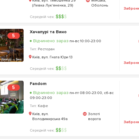
Київ, вул. Тимошенка 29
Мінська,
(Левка Лук'яненка, 29)
Оболонь
Заброн
$
$
$
$
Середній чек:
Хачапурі та Вино
5
Відчинено зараз
пн-вс 10:00-23:00
Тип:
Ресторан
Київ, вул. Гната Юри 13
Заброн
$
$
$
$
Середній чек:
Fandom
5
Відчинено зараз
пн-пт 08:00-23:00, сб-вс
09:00-23:00
Тип:
Кафе
Київ, вул.
Золоті
Володимирська 49а
ворота
Заброн
$
$
$
$
Середній чек: