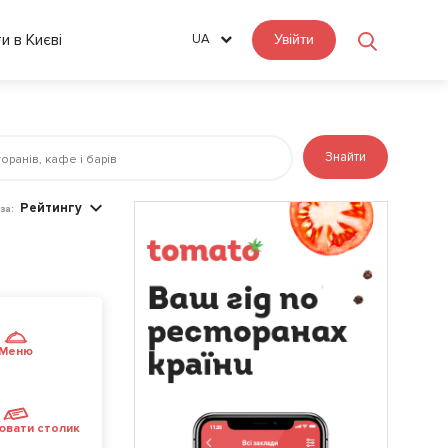
ти в Києві
UA
Увійти
Знайти
Рейтингу
за:
Меню
ювати столик