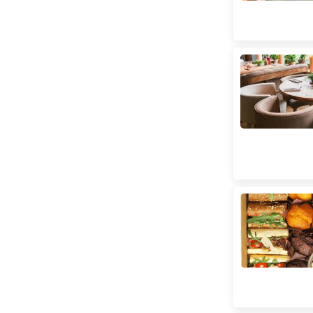
Поштова площа
(
20
)
Святошин
(
4
)
Сирець
(
2
)
Славутич
(
3
)
Тараса Шевченка
(
4
)
Театральна
(
22
)
Теремки
(
12
)
Університет
(
19
)
Харківська
(
8
)
Хрещатик
(
10
)
Чернігівська
(
10
)
Шулявська
(
16
)