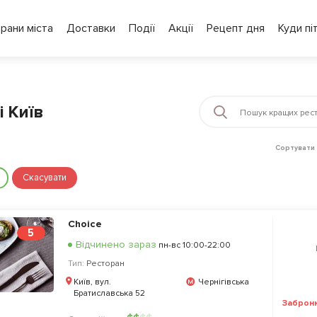
рани міста
Доставки
Події
Акції
Рецепт дня
Куди пі
і Київ
Сортувати 
Скасувати
Choice
5
Відчинено зараз
пн-вс 10:00-22:00
Тип:
Ресторан
Київ, вул.
Чернігівська
Братиславська 52
Заброн