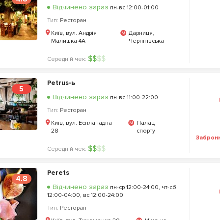
Відчинено зараз
пн-вс 12:00-01:00
Тип:
Ресторан
Київ, вул. Андрія
Дарниця,
Малишка 4А
Чернігівська
$
$
$
$
Середній чек:
Petrus-ь
5
Відчинено зараз
пн-вс 11:00-22:00
Тип:
Ресторан
Київ, вул. Еспланадна
Палац
28
спорту
Заброн
$
$
$
$
Середній чек:
Perets
4.8
Відчинено зараз
пн-ср 12:00-24:00, чт-сб
12:00-04:00, вс 12:00-24:00
Тип:
Ресторан