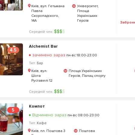
Київ, вул. Гетьмана
Університет,
Павла
Площа
Скоропадского,
Українських
14А
Героїв
Заброн
$
$
$
$
Середній чек:
Alchemist Bar
4.5
зачинено зараз
пн-вс 18:00-23:00
Тип:
Бар
Київ, вул.
Площа Українських
Шота
Героїв, Палац спорту
Руставелі 12
$
$
$
$
Середній чек:
Компот
5
Відчинено зараз
пн-вс 08:00-23:00
Тип:
Кафе
Київ, пл. Поштова 3
Поштова