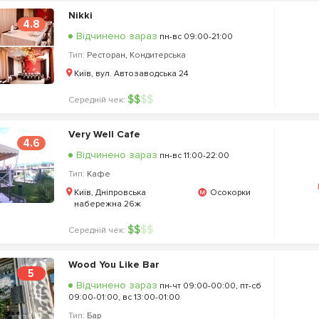
Nikki
4.8
Відчинено зараз
пн-вс 09:00-21:00
Тип:
Ресторан
,
Кондитерська
Київ, вул. Автозаводська 24
$
$
$
$
Середній чек:
Very Well Cafe
4.6
Відчинено зараз
пн-вс 11:00-22:00
Тип:
Кафе
Київ, Дніпровська
Осокорки
набережна 26ж
$
$
$
$
Середній чек:
Wood You Like Bar
5
Відчинено зараз
пн-чт 09:00-00:00, пт-сб
09:00-01:00, вс 13:00-01:00
Тип:
Бар