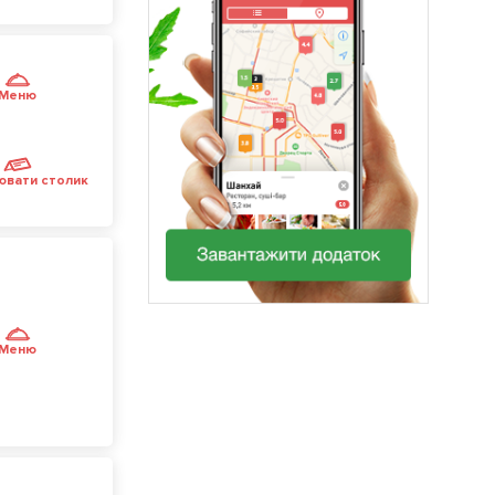
Меню
ювати столик
Меню