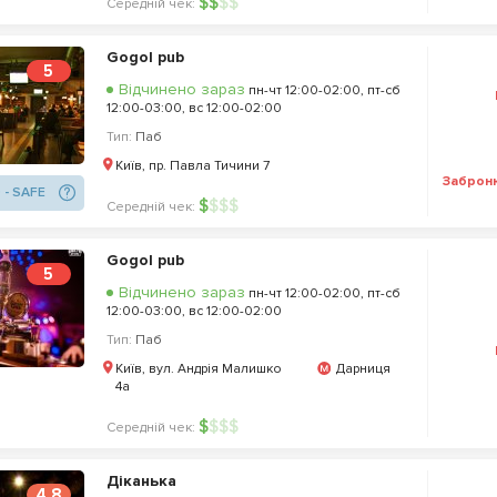
$
$
$
$
Середній чек:
Gogol pub
5
Відчинено зараз
пн-чт 12:00-02:00, пт-сб
12:00-03:00, вс 12:00-02:00
Тип:
Паб
Київ, пр. Павла Тичини 7
Заброн
 - SAFE
$
$
$
$
Середній чек:
Gogol pub
5
Відчинено зараз
пн-чт 12:00-02:00, пт-сб
12:00-03:00, вс 12:00-02:00
Тип:
Паб
Київ, вул. Андрія Малишко
Дарниця
4а
$
$
$
$
Середній чек:
Діканька
4.8