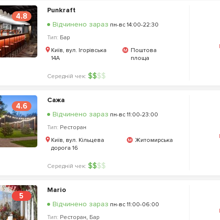
Punkraft
4.8
Відчинено зараз
пн-вс 14:00-22:30
Тип:
Бар
Київ, вул. Ігорівська
Поштова
14А
площа
$
$
$
$
Середній чек:
Сажа
4.6
Відчинено зараз
пн-вс 11:00-23:00
Тип:
Ресторан
Київ, вул. Кільцева
Житомирська
дорога 16
$
$
$
$
Середній чек:
Mario
5
Відчинено зараз
пн-вс 11:00-06:00
Тип:
Ресторан
,
Бар