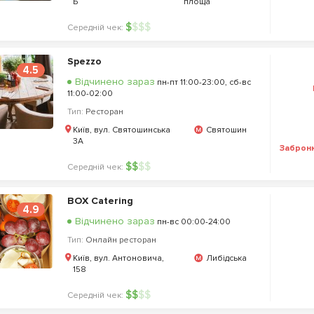
Б
площа
$
$
$
$
Середній чек:
Spezzo
4.5
Відчинено зараз
пн-пт 11:00-23:00, сб-вс
11:00-02:00
Тип:
Ресторан
Київ, вул. Святошинська
Святошин
3А
Заброн
$
$
$
$
Середній чек:
BOX Catering
4.9
Відчинено зараз
пн-вс 00:00-24:00
Тип:
Онлайн ресторан
Київ, вул. Антоновича,
Либідська
158
$
$
$
$
Середній чек: