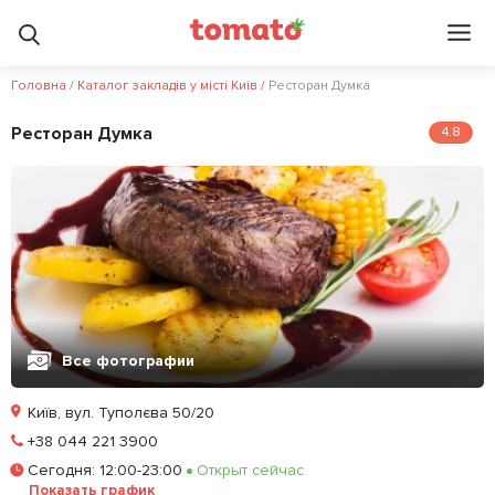
Головна
/
Каталог закладів у місті Київ
/
Ресторан Думка
Ресторан Думка
4.8
Все фотографии
Київ, вул. Туполєва 50/20
Позвонить
+38 044 221 3900
Сегодня
:
12:00-23:00
Открыт сейчас
Залишити відгук
У закладки
Показать график