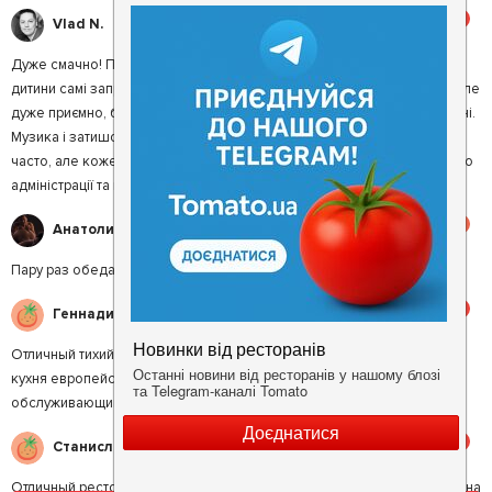
5
Vlad N.
Дуже смачно! Професійне обслуговування. На день народження
дитини самі запропонували маленький отртик зі свічкою (дрібниця, але
дуже приємно, бо ми не просили і не очікували). Чисто. Туалети охайні.
Музика і затишок залишають приємні враження. Буваємо в Думці не
часто, але кожен раз залишаємось задоволені на 100500%. Дякуємо
адміністрації та персоналу. Так тримати!
4.5
Анатолий К.
Пару раз обедал, пока переоформляли машину. Просто и со вкусом
5
Геннадий М.
Отличный тихий ресторанчик. Очень спокойное и душевное место:)
кухня европейская, стейк из семги понравился, рекомендую:)))
обслуживающий персонал приветливый и не напрягают:)))
5
Станислав А.
Отличный ресторан. Любимый ресторан вот уже 7 лет подряд! Кухня на