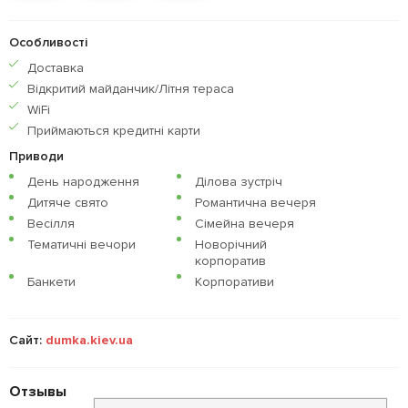
Особливості
Доставка
Відкритий майданчик/Літня тераса
WiFi
Приймаються кредитнi карти
Приводи
День народження
Ділова зустріч
Дитяче свято
Романтична вечеря
Весілля
Сімейна вечеря
Тематичні вечори
Новорічний
корпоратив
Банкети
Корпоративи
Сайт:
dumka.kiev.ua
Отзывы