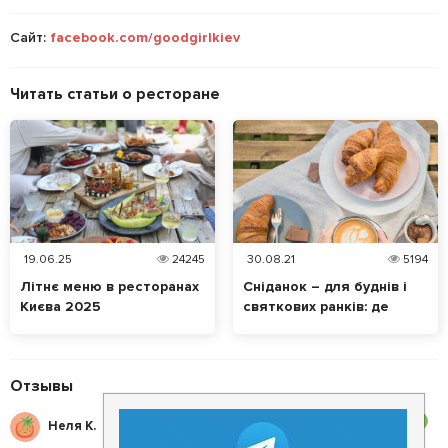
Сайт:
facebook.com/goodgirlkiev
Читать статьи о ресторане
19.06.25
24245
30.08.21
5194
Літнє меню в ресторанах
Сніданок – для буднів і
Києва 2025
святкових ранків: де
варто спробувати у Києві?
Отзывы
3
Неля К.