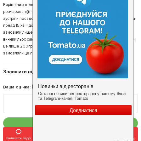
Вирішили з колегами відвідати Ваш заклад і ,на жаль,були
розчаровані(((!!ми прийшли в заклад ,нас досить добре
зустріли,посадовили за непоганий столик....,-але ми чекали офіціанта
понад 15 хв!!!!доки моя колега сама не попросила до нас підійти!!ми
замовили лише вина ,але склалося враження,що офіціант пішов у
винний льох сам видобувати те вино!!!!ми чекали майже годину!!!!!!!!!!!!!!і
це лише 200грам!!!по кухні не можу нічого сказати тому,що не
замовляли!це лише моя думка по бару!
Залишити відгук
Ваша оцінка
:
Опублікувати
Залишити відгук
Позвонить
У закладки
Забронировать столик