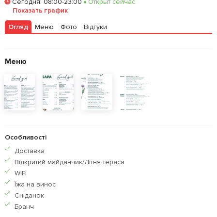
Сегодня
:
08:00-23:00
Открыт сейчас
Показать график
Залишити відгук
У закладки
Огляд
Меню
Фото
Відгуки
Меню
Особливості
Доставка
Відкритий майданчик/Літня тераса
WiFi
Їжа на винос
Сніданок
Бранч