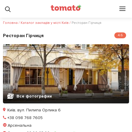
Головна
/
Каталог закладів у місті Київ
/
Ресторан Гірчиця
Ресторан Гірчиця
4.6
Все фотографии
Київ, вул. Пилипа Орлика 6
Позвонить
+38 098 768 7605
Арсенальна
Залишити відгук
У закладки