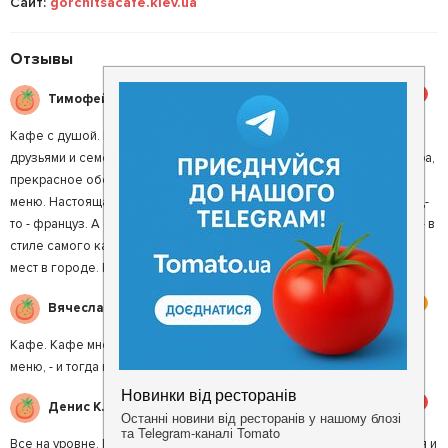
Сайт:
gorchitsacafe.kiev.ua
Отзывы
5
Тимофей В.
Кафе с душой. Кафе "Горчица" стало любимым местом для встреч с
друзьями и семейных обедов или ужинов. Демократичная атмосфера,
прекрасное обслуживание и КУХНЯ !!! Перепробовали уже все из
меню. Настоящая французская изысканная еда. Конечно! Владелец-
то - француз. А он знает в этом толк. Это очень чувствуется во всем - в
стиле самого кафе, в подаче блюд, в атмосфере. Одно из любимых
мест в городе. Рекомендую!
4
Вячеслав П.
Кафе. Кафе мне понравилось, но я бы им посоветовала больше
меню, - и тогда народ пойдет толпой туда. Готовят старательно
5
Денис К.
Все на уровне. Придраться, как говорится, не к чему: интерьер, кухня и