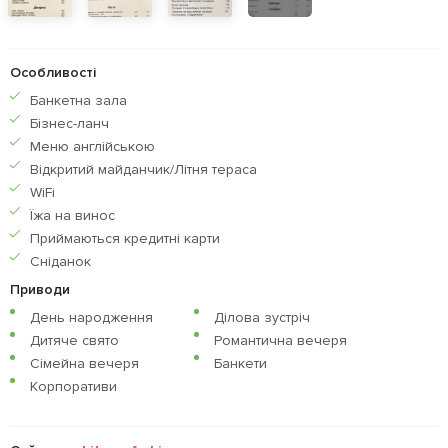
Особливості
Банкетна зала
Бiзнес-ланч
Меню англiйською
Відкритий майданчик/Літня тераса
WiFi
Їжа на винос
Приймаються кредитнi карти
Сніданок
Приводи
День народження
Ділова зустріч
Дитяче свято
Романтична вечеря
Сімейна вечеря
Банкети
Корпоративи