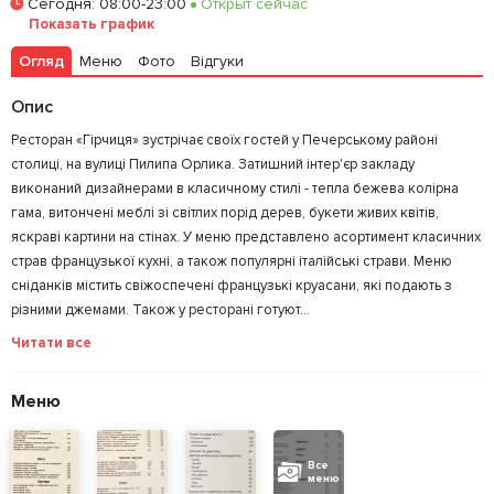
Сегодня
:
08:00-23:00
Открыт сейчас
Показать график
Огляд
Меню
Фото
Відгуки
Опис
Ресторан «Гірчиця» зустрічає своїх гостей у Печерському районі
столиці, на вулиці Пилипа Орлика. Затишний інтер'єр закладу
виконаний дизайнерами в класичному стилі - тепла бежева колірна
гама, витончені меблі зі світлих порід дерев, букети живих квітів,
яскраві картини на стінах. У меню представлено асортимент класичних
страв французької кухні, а також популярні італійські страви. Меню
сніданків містить свіжоспечені французькі круасани, які подають з
різними джемами. Також у ресторані готуют...
Читати все
Меню
Все
меню