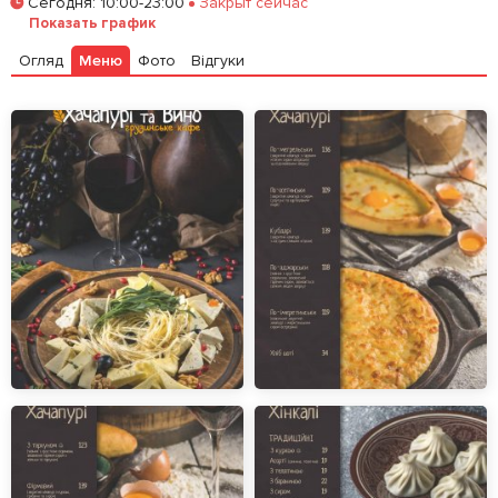
Сегодня
:
10:00-23:00
Закрыт сейчас
Забронировать столик
Показать график
Огляд
Меню
Фото
Відгуки
Залишити відгук
У закладки