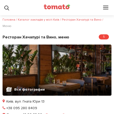
4.6
3.4
?
Головна
/
Каталог закладів у місті Київ
/
Ресторан Хачапурі та Вино
/
Меню
Ресторан Хачапурі та Вино, меню
5
Все фотографии
Київ, вул. Гната Юри 13
Позвонить
+38 095 280 8409