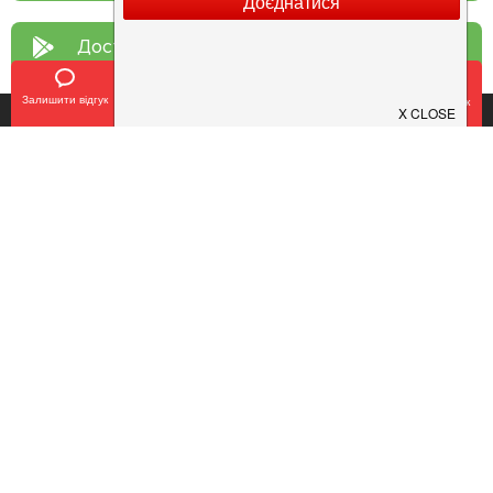
Доступно у
Google Play
Залишити відгук
Позвонить
У закладки
Забронировать столик
Про нас
Рецепт дня
Ресторанам
Новини
Контакти
Анонси
Куди піти
Здоров'я
Лайфхак
Мобільний додаток
Конфіденційність
Умови
Додати заклад
Продовжуючи використовувати наш сайт, ви погоджуєтеся з умовами
використання сервісу і політикою конфіденційності.