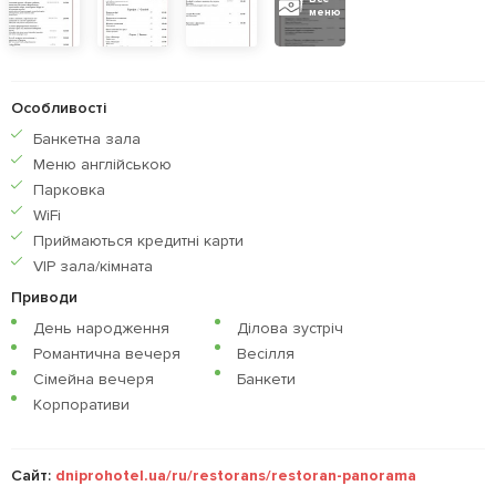
меню
Особливості
Банкетна зала
Меню англiйською
Парковка
WiFi
Приймаються кредитнi карти
VIP зала/кімната
Приводи
День народження
Ділова зустріч
Романтична вечеря
Весілля
Сімейна вечеря
Банкети
Корпоративи
Сайт:
dniprohotel.ua/ru/restorans/restoran-panorama