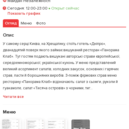
Майдан Незалежності
Забронировать столик
Сегодня
:
12:00-23:00
Открыт сейчас
Показать график
Залишити відгук
У закладки
Огляд
Меню
Фото
Опис
У самому серці Києва, на Хрещатику, стоїть готель «Дніпро»,
дванадцятий поверх якого займає вишуканий ресторан «Панорама
Клаб». Тут гостям подають вишукані авторські страви європейської,
середземноморської, української кухонь. У меню представлений
великий асортимент салатів, холодних закусок, основних і гарячих
страв, пасти й борошняних виробів. З-поміж фірмових страв меню
ресторану «Панорама Клаб» відзначають: салат з сьомги, руколи й
гуакамоле, салат «Тисяча островів» з чорними, тиг...
Читати все
Меню
Все