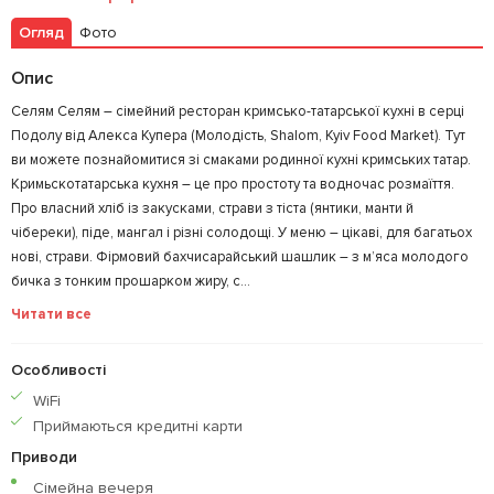
Огляд
Фото
Залишити відгук
У закладки
Опис
Селям Селям – сімейний ресторан кримсько-татарської кухні в серці
Подолу від Алекса Купера (Молодість, Shalom, Kyiv Food Market). Тут
ви можете познайомитися зі смаками родинної кухні кримських татар.
Кримьскотатарська кухня – це про простоту та водночас розмаїття.
Про власний хліб із закусками, страви з тіста (янтики, манти й
чібереки), піде, мангал і різні солодощі. У меню – цікаві, для багатьох
нові, страви. Фірмовий бахчисарайський шашлик – з м’яса молодого
бичка з тонким прошарком жиру, с...
Читати все
Особливості
WiFi
Приймаються кредитнi карти
Приводи
Сімейна вечеря