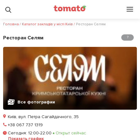
Головна
/
Каталог закладів у місті Київ
/
Ресторан Селям
Ресторан Селям
?
Все фотографии
Київ, вул. Петра Сагайдачного, 35
Позвонить
+38 067 737 1319
Сегодня
:
12:00-22:00
Открыт сейчас
Забронировать столик
Показать график