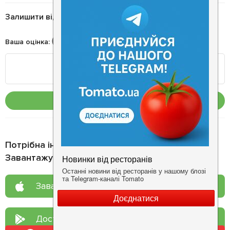
Залишити відгук
Ваша оцінка
:
Опублікувати
Потрібна інформація про заклад?
Завантажуйте додаток!
Завантажте у
App Store
Доступно у
Google Play