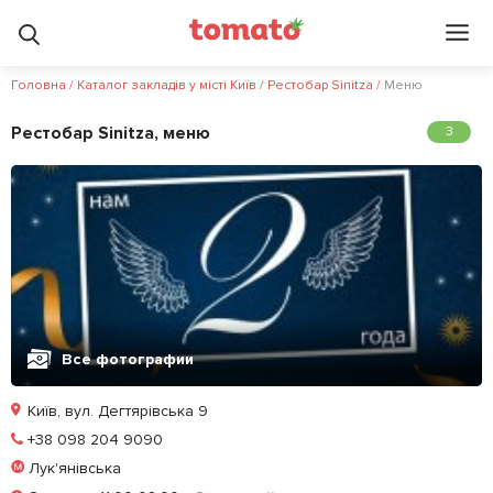
4.6
5
?
Головна
/
Каталог закладів у місті Київ
/
Рестобар Sinitza
/
Меню
Рестобар Sinitza, меню
3
Все фотографии
Київ, вул. Дегтярівська 9
Позвонить
+38 098 204 9090
Лук'янівська
Залишити відгук
У закладки