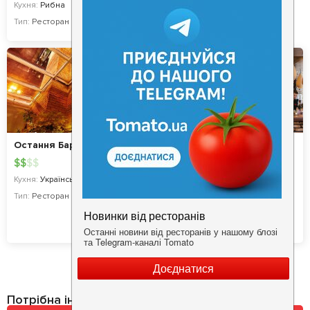
Кухня:
Рибна
Тип:
Ресторан
Остання Барикада
ChaCha
$
$
$
$
$
$
$
$
Кухня:
Українська
Кухня:
Грузинська, Сучасна
Тип:
Ресторан
Тип:
Ресторан
,
Івент-локація
COVID19 - SAFE
Потрібна інформація про заклад?