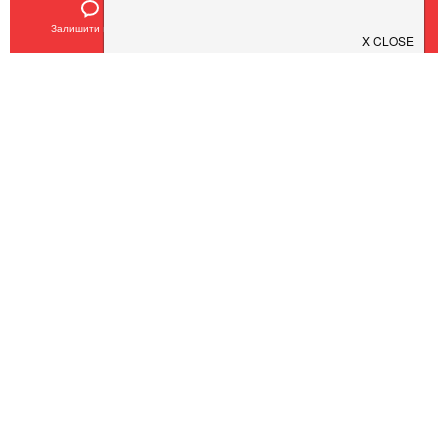
Завантажуйте додаток!
Залишити відгук
Позвонить
У закладки
Завантажте у
App Store
Доступно у
Google Play
Про нас
Рецепт дня
Ресторанам
Новини
Контакти
Анонси
Куди піти
Здоров'я
Лайфхак
Мобільний додаток
Конфіденційність
Умови