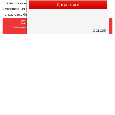
Все на очень хорошем уровне. Хорошее атмосферное место с
качественным обслуживанием и очень вкусной едой. Особенно
понравились блюда "морской" кухни)
5
Семён Ц.
Залишити відгук
Позвонить
У закладки
Отличное место. Летняя терраса вне конкуренции. Еда очень вкусная
и разнообразная. Высокий уровень обслуживания. Ризотто с
морепродуктами бесподобно.
5
Богдан М.
Итальянская кухня в лучшем своем виде. Хороший ресторан,
которому уже достаточно много лет, но он все также предлагает
вкусные итальянские блюда. Очень вкусные завтраки, очень вкусная
рыба, которую еще и интересно подают (выносят, засыпанную солью
и поджигают, а потом выкладывают кусочками в Вашу тарелку).
Залишити відгук