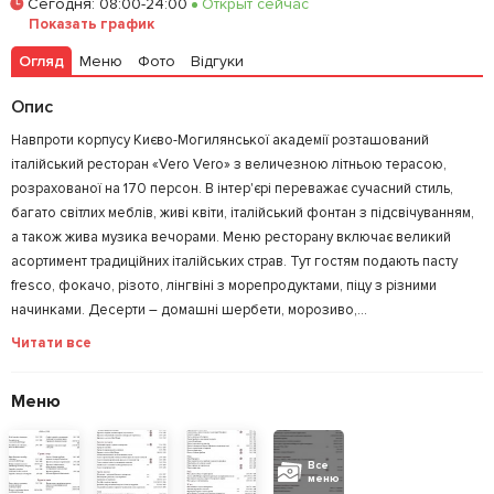
Сегодня
:
08:00-24:00
Открыт сейчас
Показать график
Огляд
Меню
Фото
Відгуки
Опис
Навпроти корпусу Києво-Могилянської академії розташований
італійський ресторан «Vero Vero» з величезною літньою терасою,
розрахованої на 170 персон. В інтер'єрі переважає сучасний стиль,
багато світлих меблів, живі квіти, італійський фонтан з підсвічуванням,
а також жива музика вечорами. Меню ресторану включає великий
асортимент традиційних італійських страв. Тут гостям подають пасту
fresco, фокачо, різото, лінгвіні з морепродуктами, піцу з різними
начинками. Десерти – домашні шербети, морозиво,...
Читати все
Меню
Все
меню