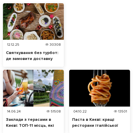
12.12.25
30308
Святкування без турбот:
де замовити доставку
новорічних страв у Києві?
14.06.24
51508
04.10.22
13501
Заклади з терасами в
Паста в Києві: кращі
Києві: ТОП-11 місць, які
ресторани італійської
варто відвідати
кухні