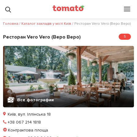
Головна
/
Каталог закладів у місті Київ
/
Ресторан Vero Vero (Веро Веро)
Ресторан Vero Vero (Веро Веро)
5
Все фотографии
Київ, вул. Іллінська 18
Позвонить
+38 067 214 1818
Контрактова площа
Залишити відгук
У закладки