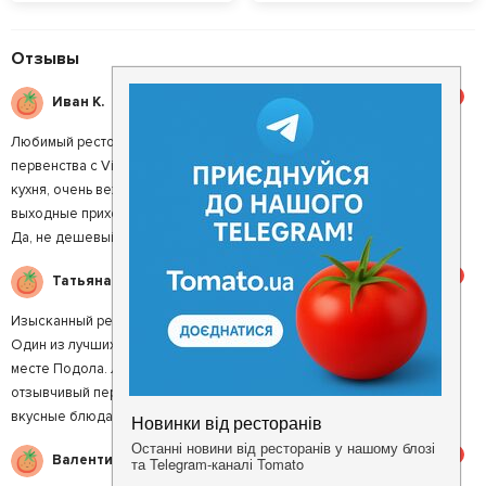
Отзывы
5
Иван К.
Любимый ресторан . В сети la famille этот ресторан делит пальму
первенства с Vino e Cucina. Всегда все на высоте, бесподобная
кухня, очень вежливый и внимательный персонал, возможность в
выходные приходить с детками, с которыми аниматор рисует, играет.
Да, не дешевый, но цена в данном случае оправданная.
5
Татьяна А.
Изысканный ресторан итальянской кухни с уютной летней террасой.
Один из лучших ресторанов итальянской кухни. Расположен в тихом
месте Подола. Летом работает уютная терраса. Вежливый и
отзывчивый персонал. Хорошая винная карта. Оригинальные и
вкусные блюда как из рыбы так и из мяса.
5
Валентин Т.