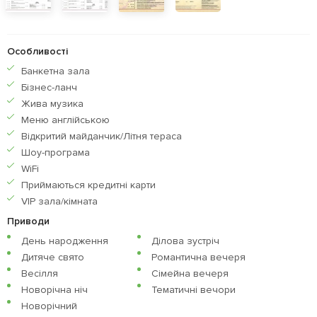
Особливості
Банкетна зала
Бiзнес-ланч
Жива музика
Меню англiйською
Відкритий майданчик/Літня тераса
Шоу-програма
WiFi
Приймаються кредитнi карти
VIP зала/кімната
Приводи
День народження
Ділова зустріч
Дитяче свято
Романтична вечеря
Весілля
Сімейна вечеря
Новорічна ніч
Тематичні вечори
Новорічний