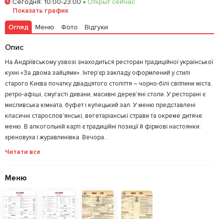
Сегодня
:
10:00-23:00
Открыт сейчас
Показать график
Залишити відгук
У закладки
Огляд
Меню
Фото
Відгуки
Опис
На Андріївському узвозі знаходиться ресторан традиційної української
кухні «За двома зайцями». Інтер'єр закладу оформлений у стилі
старого Києва початку двадцятого століття – чорно-білі світлини міста,
ретро-афіші, смугасті дивани, масивні дерев'яні столи. У ресторані є
мисливська кімната, буфет і купецький зал. У меню представлені
класичні старослов'янські, вегетаріанські страви та окреме дитяче
меню. В алкогольній карті є традиційні позиції й фірмові настоянки:
хреновуха і журавлинівка. Вечора...
Читати все
Меню