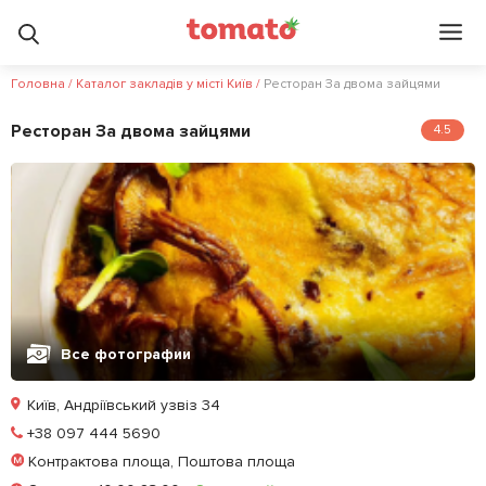
Головна
/
Каталог закладів у місті Київ
/
Ресторан За двома зайцями
Ресторан За двома зайцями
4.5
Все фотографии
Київ, Андріївський узвіз 34
Позвонить
+38 097 444 5690
Контрактова площа, Поштова площа
Забронировать столик