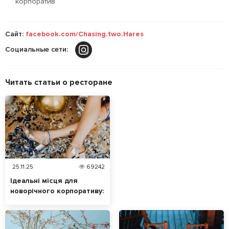
корпоратив
Сайт:
facebook.com/Chasing.two.Hares
Социальные сети:
Читать статьи о ресторане
25.11.25
69242
Ідеальні місця для
новорічного корпоративу:
ресторани та кафе для
святкування в Києві