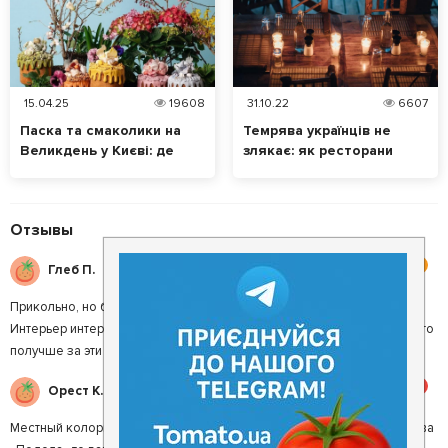
15.04.25
19608
31.10.22
6607
Паска та смаколики на
Темрява українців не
Великдень у Києві: де
злякає: як ресторани
замовити?
Києва працюють без
світла
Отзывы
4
Глеб П.
Прикольно, но без особого кайфа. Кухня на твёрдую четвёрку.
Интерьер интересный. обслуживание на четвёрку. Можно найти что-то
получше за эти деньги.
5
Орест К.
Местный колорит! Если хотите прочувствовать местный колорит Киева