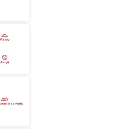
Меню
Акції
ювати столик