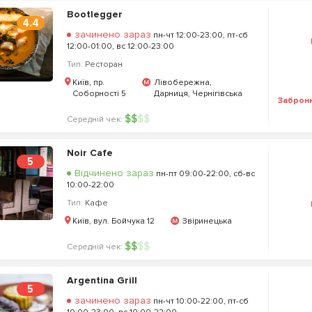
Bootlegger
4.4
зачинено зараз
пн-чт 12:00-23:00, пт-сб
12:00-01:00, вс 12:00-23:00
Тип:
Ресторан
Київ, пр.
Лівобережна,
Соборності 5
Дарниця, Чернігівська
Заброн
$
$
$
$
Середній чек:
Noir Cafe
5
Відчинено зараз
пн-пт 09:00-22:00, сб-вс
10:00-22:00
Тип:
Кафе
Київ, вул. Бойчука 12
Звіринецька
$
$
$
$
Середній чек:
Argentina Grill
5
зачинено зараз
пн-чт 10:00-22:00, пт-сб