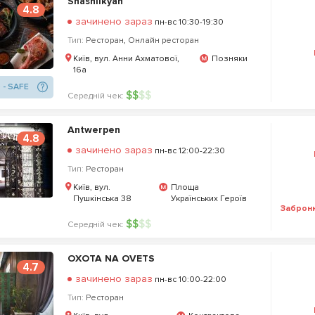
Shashlikyan
4.8
зачинено зараз
пн-вс 10:30-19:30
Тип:
Ресторан
,
Онлайн ресторан
Київ, вул. Анни Ахматової,
Позняки
16а
 - SAFE
$
$
$
$
Середній чек:
Antwerpen
4.8
зачинено зараз
пн-вс 12:00-22:30
Тип:
Ресторан
Київ, вул.
Площа
Пушкінська 38
Українських Героїв
Заброн
$
$
$
$
Середній чек:
OXOTA NA OVETS
4.7
зачинено зараз
пн-вс 10:00-22:00
Тип:
Ресторан