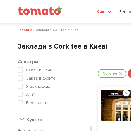
Ресто
Київ
Головна
/
Заклади з Сork fee в Києві
Заклади з Сork fee в Києві
Фільтри
COVID19 - SAFE
Сork fee
Зараз відкрито
У закладках
Акції
Бронювання
Кухня:
Єврейська