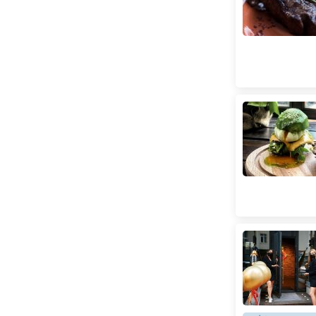
Лук'янівська
(
71
)
Лівобережна
(
63
)
Лісова
(
22
)
Майдан Незалежності
(
167
)
Мінська
(
88
)
Нивки
(
21
)
Оболонь
(
70
)
Олімпійська
(
104
)
Осокорки
(
77
)
Палац Україна
(
55
)
Палац спорту
(
166
)
Печерська
(
59
)
Площа Українських Героїв
(
196
)
Позняки
(
107
)
Політехнічний інститут
(
39
)
Почайна
(
47
)