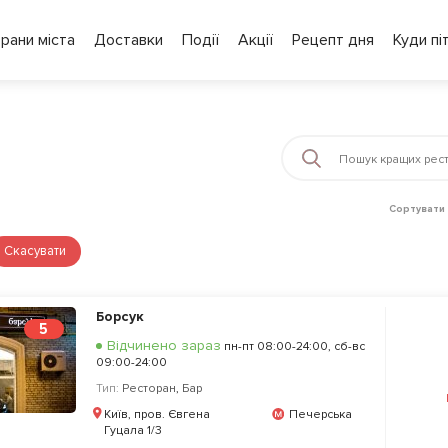
рани міста
Доставки
Події
Акції
Рецепт дня
Куди пі
Сортувати 
Скасувати
Борсук
5
Відчинено зараз
пн-пт 08:00-24:00, сб-вс
09:00-24:00
Тип:
Ресторан
,
Бар
Київ, пров. Євгена
Печерська
Гуцала 1/3