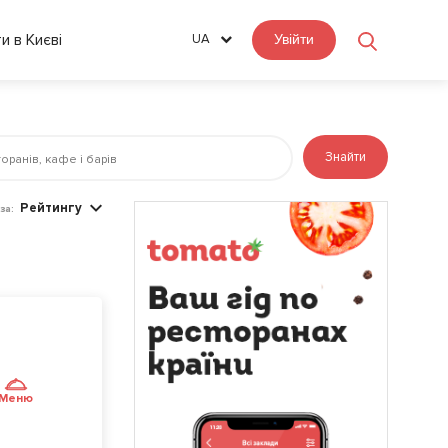
ти в Києві
UA
Увійти
Знайти
Рейтингу
за:
Меню