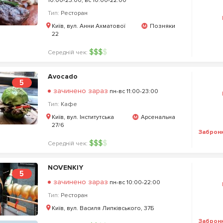
10:00-23:00, вс 10:00-22:00
Тип:
Ресторан
Київ, вул. Анни Ахматової
Позняки
22
$
$
$
$
Середній чек:
Avocado
5
зачинено зараз
пн-вс 11:00-23:00
Тип:
Кафе
Київ, вул. Інститутська
Арсенальна
27/6
Заброн
$
$
$
$
Середній чек:
NOVENKIY
5
зачинено зараз
пн-вс 10:00-22:00
Тип:
Ресторан
Київ, вул. Василя Липківського, 37Б
Заброн