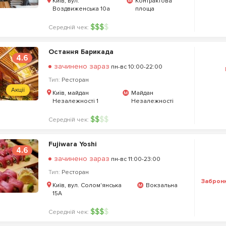
Київ, вул.
Контрактова
Воздвиженська 10а
площа
$
$
$
$
Середній чек:
Остання Барикада
4.6
зачинено зараз
пн-вс 10:00-22:00
Тип:
Ресторан
Акції
Київ, майдан
Майдан
Незалежності 1
Незалежності
$
$
$
$
Середній чек:
Fujiwara Yoshi
4.6
зачинено зараз
пн-вс 11:00-23:00
Тип:
Ресторан
Заброн
Київ, вул. Солом'янська
Вокзальна
15A
$
$
$
$
Середній чек: