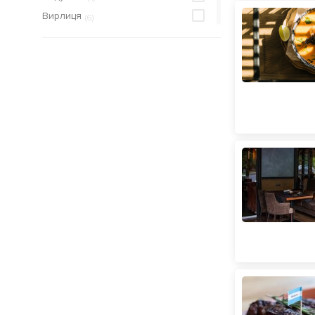
Танцмайданчик
(
114
)
Вирлиця
(
6
)
Тераса на даху
(
15
)
Виставковий центр
(
29
)
Укриття
(
1
)
Вокзальна
(
92
)
Шоу-програма
(
92
)
Героїв Дніпра
(
15
)
Голосіївська
(
19
)
Гідропарк
(
8
)
Дарниця
(
42
)
Деміївська
(
14
)
Дніпро
(
11
)
Дорогожичі
(
20
)
Житомирська
(
28
)
Звіринецька
(
59
)
Золоті ворота
(
176
)
Кловська
(
45
)
Контрактова площа
(
236
)
Либідська
(
44
)