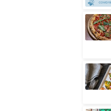
COVID19
Поштова площа
(
87
)
Святошин
(
10
)
Сирець
(
9
)
Славутич
(
13
)
Тараса Шевченка
(
31
)
Театральна
(
148
)
Теремки
(
27
)
Університет
(
102
)
Харківська
(
24
)
Хрещатик
(
74
)
Червоний хутір
(
1
)
Чернігівська
(
29
)
Шулявська
(
66
)