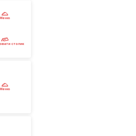
Меню
ювати столик
Меню