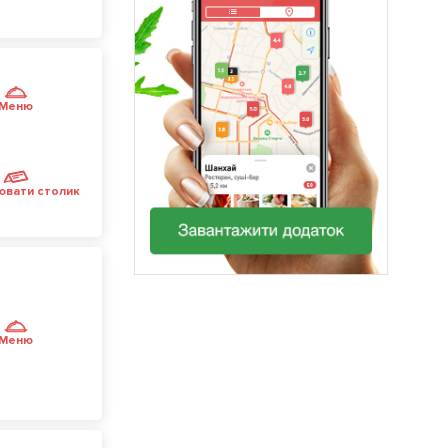
Меню
ювати столик
Меню