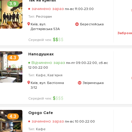
Yak на крилах
3.9
зачинено зараз
пн-вс 11:00-23:00
Тип:
Ресторан
Київ, вул.
Берестейська
Дегтярівська 53А
Заброн
$
$
$
$
Середній чек:
Наподушках
4.3
Відчинено зараз
пн-пт 09:00-22:00, сб-вс
12:00-22:00
Тип:
Кафе
,
Кав'ярня
Київ, вул. Бастіонна
Звіринецька
3/12
$
$
$
$
Середній чек:
Ogogo Cafe
4.3
зачинено зараз
пн-вс 10:00-22:00
Тип:
Кафе