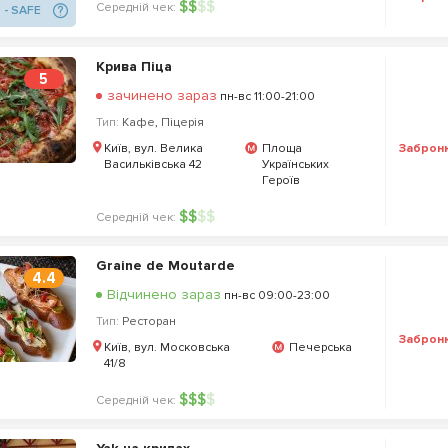
$
$
$
$
Середній чек:
 - SAFE
Крива Піца
5
зачинено зараз
пн-вс 11:00-21:00
Тип:
Кафе
,
Піцерія
Заброн
Київ, вул. Велика
Площа
Васильківська 42
Українських
Героїв
$
$
$
$
Середній чек:
Graine de Moutarde
4.4
Відчинено зараз
пн-вс 09:00-23:00
Тип:
Ресторан
Заброн
Київ, вул. Московська
Печерська
41/8
$
$
$
$
Середній чек: