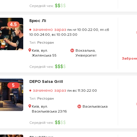
$
$
$
$
Середній чек:
Брюс Лі
4.5
зачинено зараз
пн-чт 10:00-22:00, пт-сб
10:00-24:00, вс 10:00-23:00
Тип:
Ресторан
Київ, вул.
Вокзальна,
Жилянська 55
Університет
Заброн
$
$
$
$
Середній чек:
DEPO Salsa Grill
5
зачинено зараз
пн-вс 11:30-22:00
Тип:
Ресторан
Київ, вул.
Васильківська
Васильківська 23/16
$
$
$
$
Середній чек: