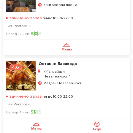
Контрактова площа
зачинено зараз
пн-вс 10:00-22:00
Тип:
Ресторан
$
$
$
$
Середній чек:
Меню
Остання Барикада
4.6
Київ, майдан
Незалежності 1
Майдан Незалежності
зачинено зараз
пн-вс 10:00-22:00
Тип:
Ресторан
$
$
$
$
Середній чек:
Меню
Акції