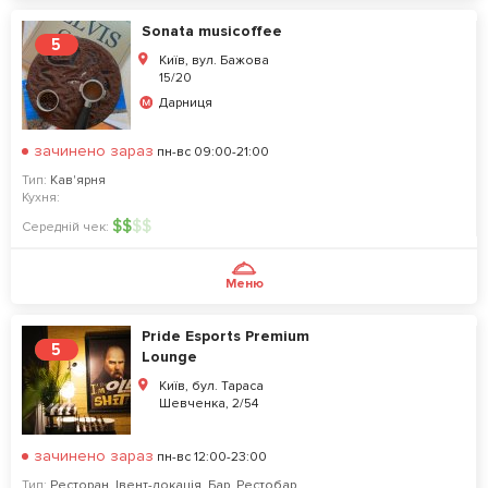
Sonata musicoffee
5
Київ, вул. Бажова
15/20
Дарниця
зачинено зараз
пн-вс 09:00-21:00
Тип:
Кав'ярня
Кухня:
$
$
$
$
Середній чек:
Меню
Pride Esports Premium
5
Lounge
Київ, бул. Тараса
Шевченка, 2/54
зачинено зараз
пн-вс 12:00-23:00
Тип:
Ресторан
,
Івент-локація
,
Бар
,
Рестобар