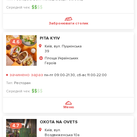
$
$
$
$
Середній чек:
Забронювати столик
PITA KYIV
4.6
Київ, вул. Пушкінська
39
Площа Українських
Героїв
зачинено зараз
пн-пт 09:00-21:30, сб-вс 11:00-22:00
Тип:
Ресторан
$
$
$
$
Середній чек:
Меню
OXOTA NA OVETS
4.7
Київ, вул.
Воздвиженська 10а