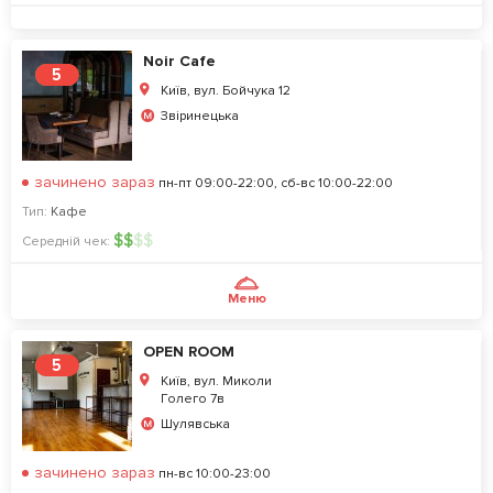
Noir Cafe
5
Київ, вул. Бойчука 12
Звіринецька
зачинено зараз
пн-пт 09:00-22:00, сб-вс 10:00-22:00
Тип:
Кафе
$
$
$
$
Середній чек:
Меню
OPEN ROOM
5
Київ, вул. Миколи
Голего 7в
Шулявська
зачинено зараз
пн-вс 10:00-23:00