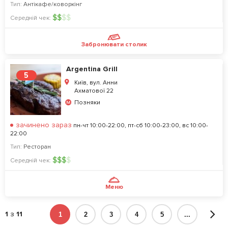
Тип:
Антікафе/коворкінг
$
$
$
$
Середній чек:
Забронювати столик
Argentina Grill
5
Київ, вул. Анни
Ахматової 22
Позняки
зачинено зараз
пн-чт 10:00-22:00, пт-сб 10:00-23:00, вс 10:00-
22:00
Тип:
Ресторан
$
$
$
$
Середній чек:
Меню
1
з
11
1
2
3
4
5
...