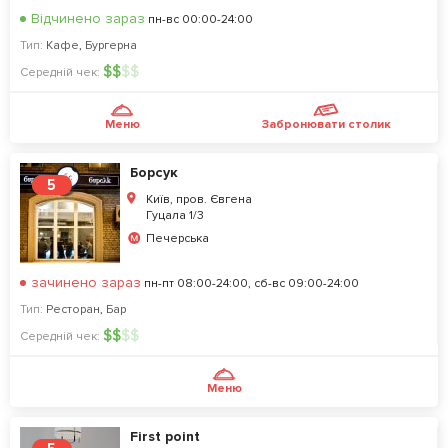
Відчинено зараз
пн-вс 00:00-24:00
Тип:
Кафе
,
Бургерна
$
$
$
$
Середній чек:
Меню
Забронювати столик
Борсук
5
Київ, пров. Євгена
Гуцала 1/3
Печерська
зачинено зараз
пн-пт 08:00-24:00, сб-вс 09:00-24:00
Тип:
Ресторан
,
Бар
$
$
$
$
Середній чек:
Меню
First point