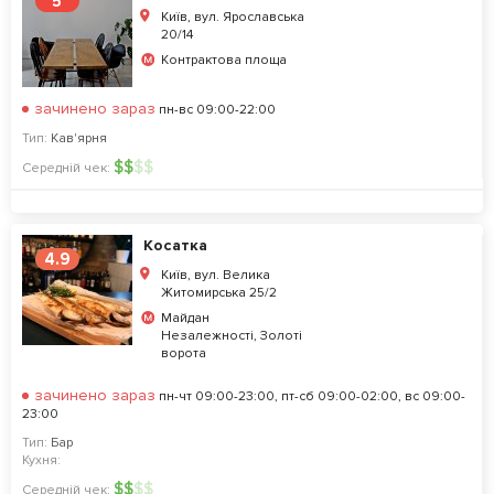
5
Київ, вул. Ярославська
20/14
Контрактова площа
зачинено зараз
пн-вс 09:00-22:00
Тип:
Кав'ярня
$
$
$
$
Середній чек:
Косатка
4.9
Київ, вул. Велика
Житомирська 25/2
Майдан
Незалежності, Золоті
ворота
зачинено зараз
пн-чт 09:00-23:00, пт-сб 09:00-02:00, вс 09:00-
23:00
Тип:
Бар
Кухня:
$
$
$
$
Середній чек: