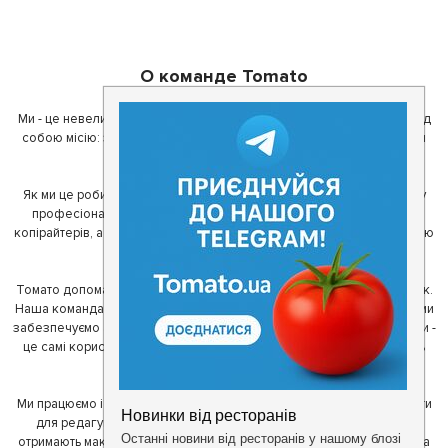
О команде Tomato
Ми - це невелика команда ентузіастів з України. Ми поставили перед
собою місію: зробити так, щоб де б в Україні ви не знаходилися, ви
завжди могли смачно поїсти.
Як ми це робимо? Для початку, ми зібрали приголомшливу команду
професіоналів - фахівців з дизайну, програмування, маркетингу,
копірайтерів, а за сумісництвом - любителів гарної їжі. З їх допомогою
ми створили Томато.
Томато допомагає своїм користувачам знайти цікаві місця неподалік.
Наша команда регулярно зв'язується з ресторанами - таким чином ми
забезпечуємо актуальність інформації. Друга частина нашої команди -
це самі користувачі, які діляться своїми враженнями і допомагають
один одному у виборі кращих місць.
Ми працюємо і з ресторанами. Для них ми надаємо зручні інструменти
для редагування інформації про себе - в результаті відвідувачі
отримають максимум інформації, а ресторан зможе зосередитися на