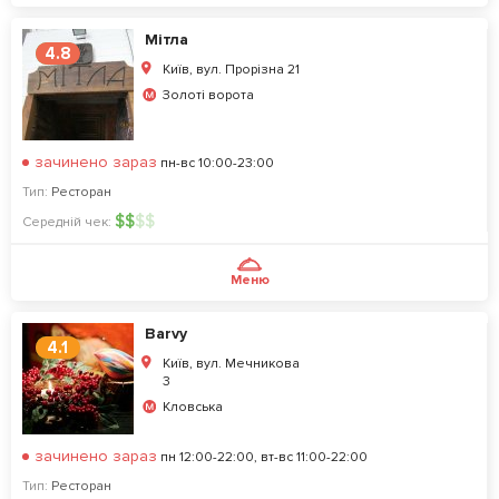
Мітла
4.8
Київ, вул. Прорізна 21
Золоті ворота
зачинено зараз
пн-вс 10:00-23:00
Тип:
Ресторан
$
$
$
$
Середній чек:
Меню
Barvy
4.1
Київ, вул. Мечникова
3
Кловська
зачинено зараз
пн 12:00-22:00, вт-вс 11:00-22:00
Тип:
Ресторан