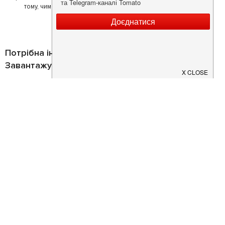
тому, чим він любить займатися більше всього - смачній їжі.
Потрібна інформація про заклад?
Завантажуйте додаток!
Завантажте у
App Store
Доступно у
Google Play
Про нас
Рецепт дня
Ресторанам
Новини
Контакти
Анонси