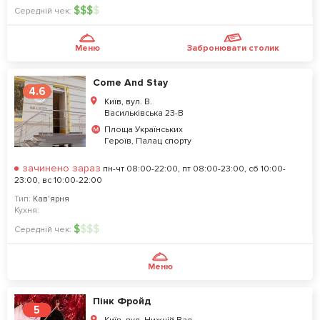
$
$
$
$
Середній чек:
Меню
Забронювати столик
Come And Stay
4.6
Київ, вул. В.
Васильківська 23-В
Площа Українських
Героїв, Палац спорту
зачинено зараз
пн-чт 08:00-22:00, пт 08:00-23:00, сб 10:00-
23:00, вс 10:00-22:00
Тип:
Кав'ярня
Кухня:
$
$
$
$
Середній чек:
Меню
Пінк Фройд
5