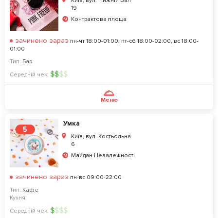
Київ, вул. Нижній Вал
19
Контрактова площа
зачинено зараз
пн-чт 18:00-01:00, пт-сб 18:00-02:00, вс 18:00-
01:00
Тип:
Бар
$
$
$
$
Середній чек:
Меню
Умка
5
Київ, вул. Костьольна
6
Майдан Незалежності
зачинено зараз
пн-вс 09:00-22:00
Тип:
Кафе
Кухня:
$
$
$
$
Середній чек: