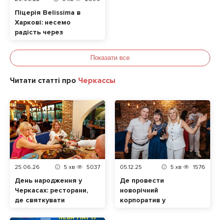
Піцерія Belissima в
Харкові: несемо
радість через
допомогу
Показати все
Читати статті про
Черкассы
25.06.26
5
хв
5037
05.12.25
5
хв
1576
День народження у
Де провести
Черкасах: ресторани,
новорічний
де святкувати
корпоратив у
атмосферно та зі
Черкасах: найкращі
смаком
локації для компаній