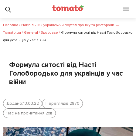
Головна
/
Найбільший український портал про їжу та ресторани. —
Tomato.ua
/
General
/
Здоровье
/
Формула ситості від Насті Голобородько
для українців у час війни
Формула ситості від Насті
Голобородько для українців у час
війни
Додано:
13.03.22
Переглядів:
2870
Час на прочитання:
2
хв