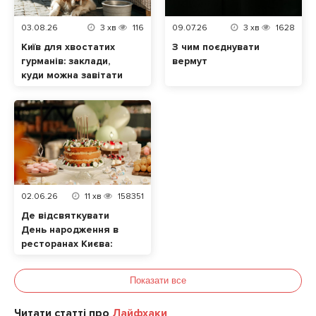
03.08.26
3
хв
116
09.07.26
3
хв
1628
Київ для хвостатих
З чим поєднувати
гурманів: заклади,
вермут
куди можна завітати
разом із домашнім
улюбленцем
02.06.26
11
хв
158351
Де відсвяткувати
День народження в
ресторанах Києва:
ТОП локацій
Показати все
Читати статті про
Лайфхаки