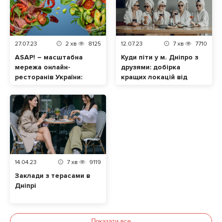
27.07.23
2
хв
8125
12.07.23
7
хв
7710
ASAP! – масштабна
Куди піти у м. Дніпро з
мережа онлайн-
друзями: добірка
ресторанів України:
кращих локацій від
замовляйте
Tomato.ua
смаколики з різних
закладів і оплачуйте
доставку лише один
раз!
14.04.23
7
хв
9119
Заклади з терасами в
Дніпрі
Показати все