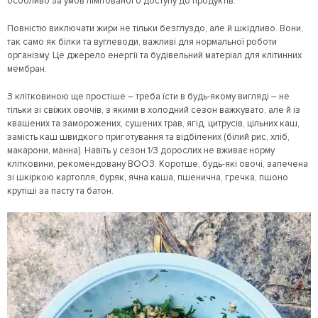
особливо за умов лімітованого доступу до продуктів.
Повністю виключати жири не тільки безглуздо, але й шкідливо. Вони,
так само як білки та вуглеводи, важливі для нормальної роботи
організму. Це джерело енергії та будівельний матеріал для клітинних
мембран.
З клітковиною ще простіше – треба їсти в будь-якому вигляді – не
тільки зі свіжих овочів, з якими в холодний сезон важкувато, але й із
квашених та заморожених, сушених трав, ягід, цитрусів, цільних каш,
замість каш швидкого приготування та відбілених (білий рис, хліб,
макарони, манна). Навіть у сезон 1/3 дорослих не вживає норму
клітковини, рекомендовану ВООЗ. Коротше, будь-які овочі, запечена
зі шкіркою картопля, буряк, ячна каша, пшенична, гречка, пшоно
крутіші за пасту та батон.