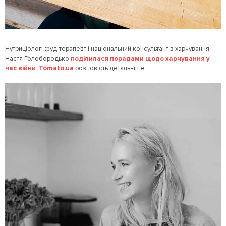
Нутриціолог, фуд-терапевт і національний консультант з харчування
Настя Голобородько
поділилася порадами щодо харчування у
час війни
.
Tomato.ua
розповість детальніше.