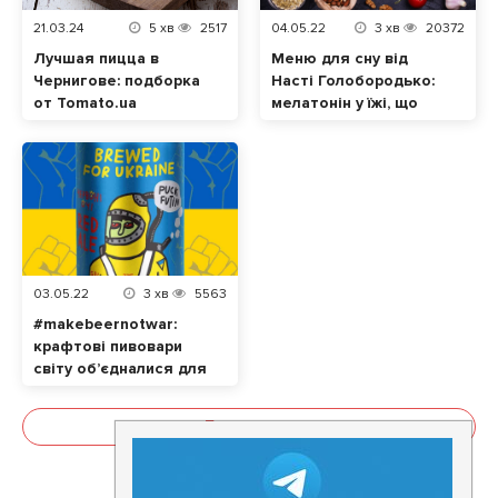
21.03.24
5
хв
2517
04.05.22
3
хв
20372
Лучшая пицца в
Меню для сну від
Чернигове: подборка
Насті Голобородько:
от Tomato.ua
мелатонін у їжі, що
допоможе нормально
спати
03.05.22
3
хв
5563
#makebeernotwar:
крафтові пивовари
світу об’єдналися для
допомоги українцям
Показати все