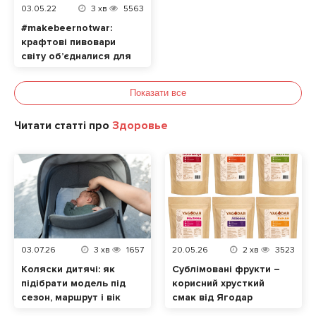
03.05.22
3
хв
5563
#makebeernotwar:
крафтові пивовари
світу об’єдналися для
допомоги українцям
Показати все
Читати статті про
Здоровье
03.07.26
3
хв
1657
20.05.26
2
хв
3523
Коляски дитячі: як
Сублімовані фрукти –
підібрати модель під
корисний хрусткий
сезон, маршрут і вік
смак від Ягодар
малюка