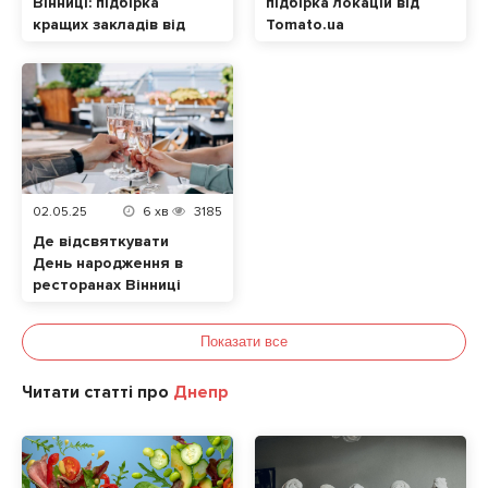
Вінниці: підбірка
підбірка локацій від
кращих закладів від
Tomato.ua
tomato.ua
02.05.25
6
хв
3185
Де відсвяткувати
День народження в
ресторанах Вінниці
Показати все
Читати статті про
Днепр