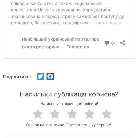
T
F
Поділитися:
w
a
i
c
Наскільки публікація корисна?
t
e
Натисніть на зірку, щоб оцінити!
t
b
e
o
r
o
Оцінок наразі немає. Поставте оцінку першим.
k