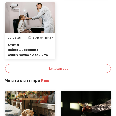
29.08.25
3
хв
18437
Огляд
найпоширеніших
очних захворювань та
їхніх симптомів. Які
продукти позитивно
Показати все
впливають на зір?
Читати статті про
Київ