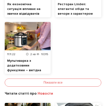
Як економічна
Ресторан Linden:
ситуація впливає на
елегантні обіди та
звички відвідувачів
вечори з характером
ресторанів
11.11.22
2
хв
10315
Мультиварка з
додатковими
функціями – вигідна
покупка у Чорну
п’ятницю
Показати все
Читати статті про
Новости