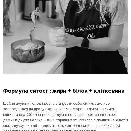
Формула ситості: жири + білок + клітковина
Щоб вгамувати голод і довго відчувати себе ситим, важливо
зосередитися на продуктах, які містять «хороші» жири і насичені
клітковиною. Обидва типи продуктів повільно перетравлюються,
даючи відчуття насичення, не спричиняють різкого підвищення, а потім
спаду цукру в крові, і допомагають контролювати ваші звички в їжі,