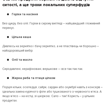
ситості, а ще трохи локальних суперфудів
Горіхи та насіння
Без цукру, без олії. Горіхи в сирому вигляді – найшвидший і поживний
перекус.
Цільна каша
Дивлюсь на зернятко і бачу зернятко, а не пластівець чи борошно –
найздоровіший вибір.
Олії та масло
Сиродавлені, нерафіновані, вершкове — все так-так-так.
Жирна риба та птиця цілком
Порція кільки, оселедця, сайри, сардин або скумбрії навіть з консерв –
ідеальна заміна курячого філе або тушкованого з червоного м’яса. А
якщо м’ясо – на кістці, зі шкіркою. Сало – так! Користь – у цільних
продуктах.