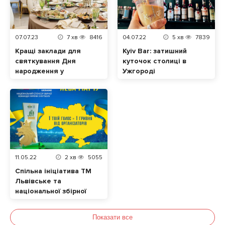
07.07.23
7
хв
8416
04.07.22
5
хв
7839
Кращі заклади для
Kyiv Bar: затишний
святкування Дня
куточок столиці в
народження у
Ужгороді
Мукачево та
Ужгороді
11.05.22
2
хв
5055
Спільна ініціатива ТМ
Львівське та
національної збірної
України з футболу.
Відтепер кожен
Показати все
голос за «Лева