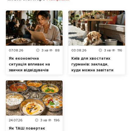
07.08.26
3
хв
88
03.08.26
3
хв
116
Як економічна
Київ для хвостатих
ситуація впливає на
гурманів: заклади,
звички відвідувачів
куди можна завітати
ресторанів
разом із домашнім
улюбленцем
24.07.26
3
хв
196
Як ТАШ повертає