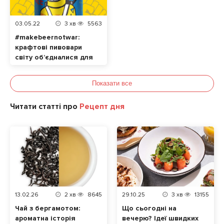
03.05.22
3
хв
5563
#makebeernotwar:
крафтові пивовари
світу об’єдналися для
допомоги українцям
Показати все
Читати статті про
Рецепт дня
13.02.26
2
хв
8645
29.10.25
3
хв
13155
Чай з бергамотом:
Що сьогодні на
ароматна історія
вечерю? Ідеї швидких