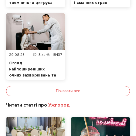
таємничого цитруса
і смачних страв
29.08.25
3
хв
18437
Огляд
найпоширеніших
очних захворювань та
їхніх симптомів. Які
продукти позитивно
Показати все
впливають на зір?
Читати статті про
Ужгород