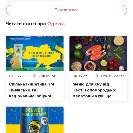
сучасну винну
культуру в Україні
Показати все
Читати статті про
Одесса
11.05.22
2
хв
5055
04.05.22
3
хв
20372
Спільна ініціатива ТМ
Меню для сну від
Львівське та
Насті Голобородько:
національної збірної
мелатонін у їжі, що
України з футболу.
допоможе нормально
Відтепер кожен
спати
голос за «Лева
матчу» – це допомога
українцям