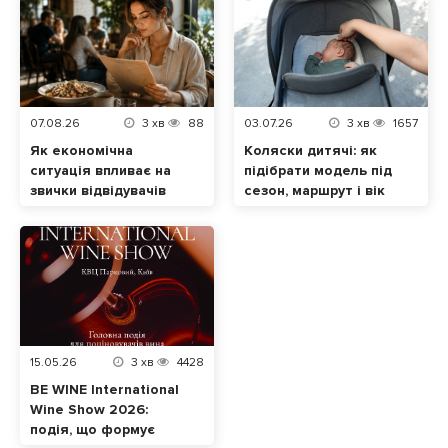
07.08.26
3
хв
88
03.07.26
3
хв
1657
Як економічна
Коляски дитячі: як
ситуація впливає на
підібрати модель під
звички відвідувачів
сезон, маршрут і вік
ресторанів
малюка
15.05.26
3
хв
4428
BE WINE International
Wine Show 2026:
подія, що формує