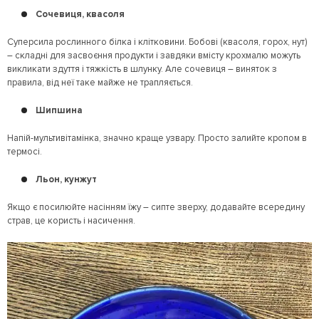
Сочевиця, квасоля
Суперсила рослинного білка і клітковини. Бобові (квасоля, горох, нут)
– складні для засвоєння продукти і завдяки вмісту крохмалю можуть
викликати здуття і тяжкість в шлунку. Але сочевиця – виняток з
правила, від неї таке майже не трапляється.
Шипшина
Напій-мультивітамінка, значно краще узвару. Просто залийте кропом в
термосі.
Льон, кунжут
Якщо є посилюйте насінням їжу – сипте зверху, додавайте всередину
страв, це користь і насичення.