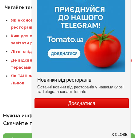
Читайте також
Як економічна ситуація впливає на звички відвідувачів
ресторанів
Київ для хвостатих гурманів: заклади, куди можна
завітати разом із домашнім улюбленцем
Літні сніданки у Львові: нові місця
Де відсвяткувати День народження влітку: ресторани з
терасами
Як ТАШ повертає культуру кримськотатарської кухні у
Львові
Нужна информация о заведении?
Скачайте приложение!