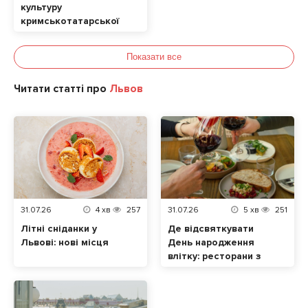
культуру
кримськотатарської
кухні у Львові
Показати все
Читати статті про
Львов
31.07.26
4
хв
257
31.07.26
5
хв
251
Літні сніданки у
Де відсвяткувати
Львові: нові місця
День народження
влітку: ресторани з
терасами