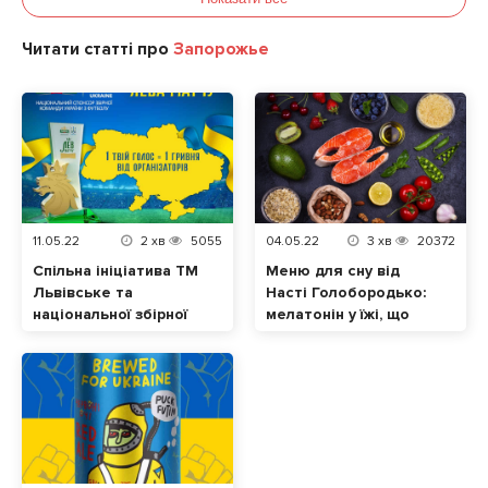
Читати статті про
Запорожье
11.05.22
2
хв
5055
04.05.22
3
хв
20372
Спільна ініціатива ТМ
Меню для сну від
Львівське та
Насті Голобородько:
національної збірної
мелатонін у їжі, що
України з футболу.
допоможе нормально
Відтепер кожен
спати
голос за «Лева
матчу» – це допомога
українцям