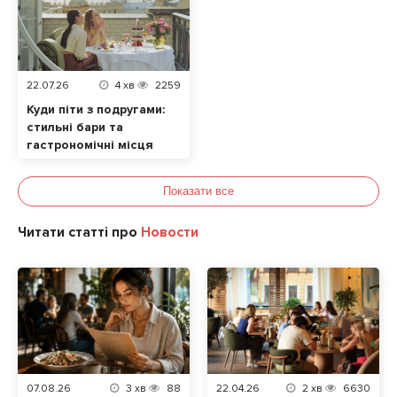
22.07.26
4
хв
2259
Куди піти з подругами:
стильні бари та
гастрономічні місця
Львів 2026
Показати все
Читати статті про
Новости
07.08.26
3
хв
88
22.04.26
2
хв
6630