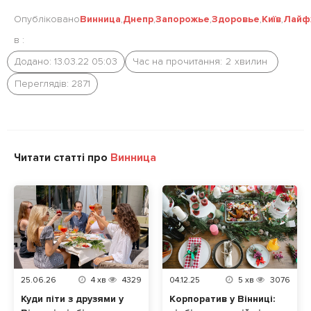
Опубліковано
Винница
,
Днепр
,
Запорожье
,
Здоровье
,
Київ
,
Лайф
в :
Додано: 13.03.22 05:03
Час на прочитання:
2
хвилин
Переглядів: 2871
Читати статті про
Винница
25.06.26
4
хв
4329
04.12.25
5
хв
3076
Куди піти з друзями у
Корпоратив у Вінниці: