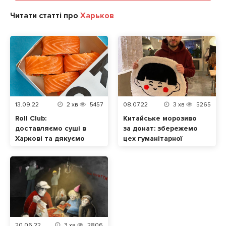
матчу» – це допомога
Читати статті про
Харьков
українцям
13.09.22
2
хв
5457
08.07.22
3
хв
5265
Roll Club:
Китайське морозиво
доставляємо суші в
за донат: збережемо
Харкові та дякуємо
цех гуманітарної
ЗСУ за цю
допомоги та
можливість
ресторан МАО в
Харкові
20.06.22
3
хв
2806