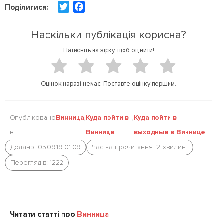
T
F
Поділитися:
w
a
i
c
Наскільки публікація корисна?
t
e
Натисніть на зірку, щоб оцінити!
t
b
e
o
r
o
Оцінок наразі немає. Поставте оцінку першим.
k
Опубліковано
Винница
,
Куда пойти в
,
Куда пойти в
в :
Виннице
выходные в Виннице
Додано: 05.09.19 01:09
Час на прочитання:
2
хвилин
Переглядів: 1222
Читати статті про
Винница