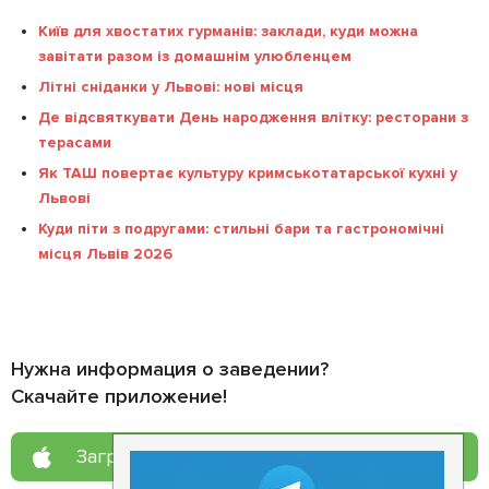
Київ для хвостатих гурманів: заклади, куди можна
завітати разом із домашнім улюбленцем
Літні сніданки у Львові: нові місця
Де відсвяткувати День народження влітку: ресторани з
терасами
Як ТАШ повертає культуру кримськотатарської кухні у
Львові
Куди піти з подругами: стильні бари та гастрономічні
місця Львів 2026
Нужна информация о заведении?
Скачайте приложение!
Загрузите в
App Store