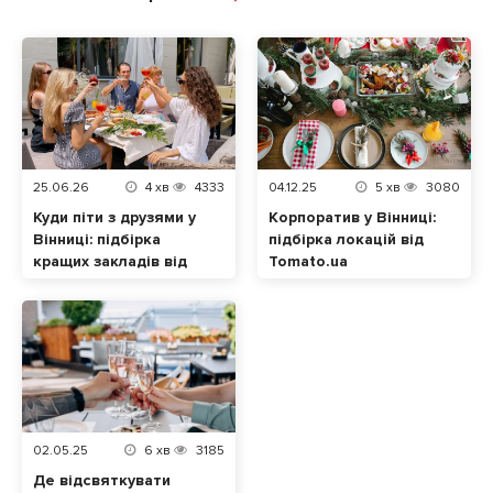
25.06.26
4
хв
4333
04.12.25
5
хв
3080
Куди піти з друзями у
Корпоратив у Вінниці:
Вінниці: підбірка
підбірка локацій від
кращих закладів від
Tomato.ua
tomato.ua
02.05.25
6
хв
3185
Де відсвяткувати