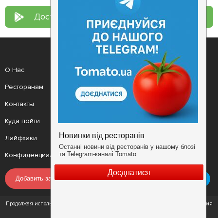
Доступно в
Google Play
О Нас
Рецепт дня
Ресторанам
Новости
Контакты
Анонсы
Куда пойти
Здоровье
Лайфхаки
Мобильное приложение
Конфиденциальность
Условия
Добавить заведение
Продолжая использовать наш сайт, вы соглашаетесь с Условиями использования
сервиса и Политикой конфиденциальности.