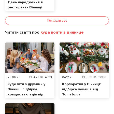
День народження в
ресторанах Вінниці
Показати все
Читати статті про
Куда пойти в Виннице
25.06.26
4
хв
4333
04.12.25
5
хв
3080
Куди піти з друзями у
Корпоратив у Вінниці:
Вінниці: підбірка
підбірка локацій від
кращих закладів від
Tomato.ua
tomato.ua