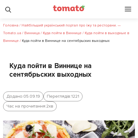
Головна
/
Найбільший український портал про їжу та ресторани. —
Tomato.ua
/
Винница
/
Куда пойти в Виннице
/
Куда пойти в выходные в
Виннице
/
Куда пойти в Виннице на сентябрьских выходных
Куда пойти в Виннице на
сентябрьских выходных
Додано:
05.09.19
Переглядів:
1221
Час на прочитання:
2
хв