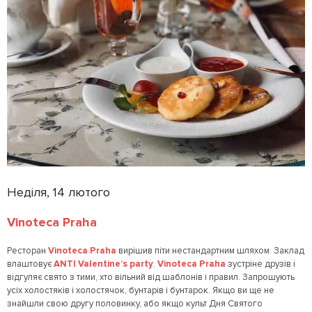
Неділя, 14 лютого
Vinoteca Praha
Ресторан
Vinoteca Praha
вирішив піти нестандартним шляхом. Заклад
влаштовує
ANTI Valentine’s party
.
Vinoteca Praha
зустріне друзів і
відгуляє свято з тими, хто вільний від шаблонів і правил. Запрошують
усіх холостяків і холостячок, бунтарів і бунтарок. Якщо ви ще не
знайшли свою другу половинку, або якщо культ Дня Святого