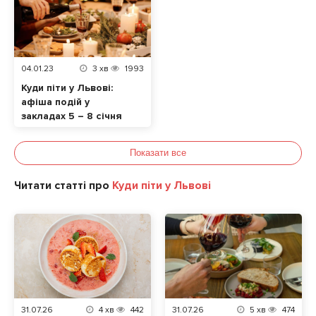
04.01.23
3
хв
1993
Куди піти у Львові:
афіша подій у
закладах 5 – 8 січня
Показати все
Читати статті про
Куди піти у Львові
31.07.26
4
хв
442
31.07.26
5
хв
474