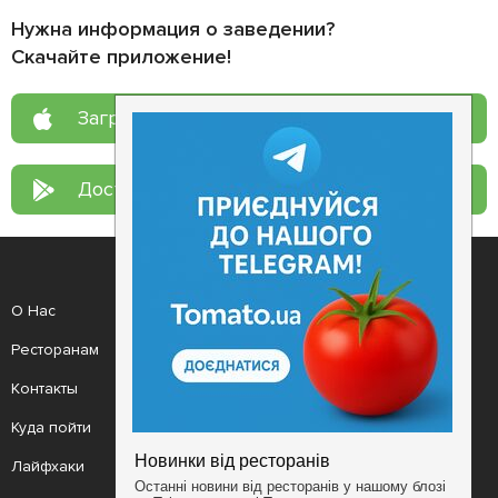
Нужна информация о заведении?
Скачайте приложение!
Загрузите в
App Store
Доступно в
Google Play
О Нас
Рецепт дня
Ресторанам
Новости
Контакты
Анонсы
Куда пойти
Здоровье
Лайфхаки
Мобильное приложение