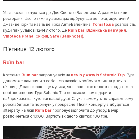
Усі закохані готуються до Дня Святого Валентина. А разом із ними –
ресторани. Цього тижня у закладах відбудуться вечірки, акустичні й
джаз- вечори та навіть вечірка Анти-Валентина.
Tomato.ua
розповість,
куди піти у Львові 12-14 лютого. Це
Ruїn bar
,
Віденська кав’ярня
,
Vinoteca Praha
,
Скіфія
,
Safe (Bankhotel)
.
П’ятниця, 12 лютого
Ruїn bar
Котельня
Ruїn bar
запрошує усіх на
вечір джазу із Saturnic Trip
. Гурт
допоможе вам зняти з себе всю важкість робочого тижня у вечір
п’ятниці. Джаз і фанк – це музика, яка наповнює теплом та надихає на
нові звершення. Гурт Saturnic Trip допоможе вам відкрити
найпрекрасніші куточки вашої душі. Слухачі зможуть по-справжньому
розслабитися та поринути у прекрасне. Після концерту відбудеться
afterparty, на якій
Ruїn bar
пропонує відпочити до упору. Вечір
розпочнеться о 19:00. Вартість вхідного квитка: 100 грн.