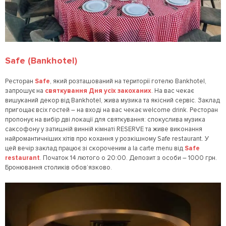
Safe (Bankhotel)
Ресторан
Safe
, який розташований на території готелю Bankhotel,
запрошує на
святкування Дня усіх закоханих
. На вас чекає
вишуканий декор від Bankhotel, жива музика та якісний сервіс. Заклад
пригощає всіх гостей – на вході на вас чекає welcome drink. Ресторан
пропонує на вибір дві локації для святкування: спокуслива музика
саксофону у затишній винній кімнаті RESERVE та живе виконання
найромантичніших хітів про кохання у розкішному Safe restaurant. У
цей вечір заклад працює зі скороченим a la carte menu від
Safe
restaurant
. Початок 14 лютого о 20:00. Депозит з особи – 1000 грн.
Бронювання столиків обов’язково.