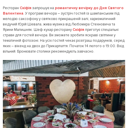
Ресторан
Скіфія
запрошує на
романтичну вечірку до Дня Святого
Валентина
. У програмі вечора – зустріч гостей із шампанським під
мелодію саксофону у святково прикрашеній залі, харизматичний
ведучий Юрій Шевала, жива музика від Любомира Стехновича та
Ярини Малишняк. Шеф кухар ресторану
Скіфія
приготує спеціальні
страви для гостей вечора. Ви зможете зробити яскраві світлини у
тематичній фотозоні. На усіх гостей чекає розіграш подарунків, серед
яких – вікенд на двох до Прикарпаття. Початок 14 лютого о 19:00. Вхід
вільний. Бронювати столики рекомендують завчасно.