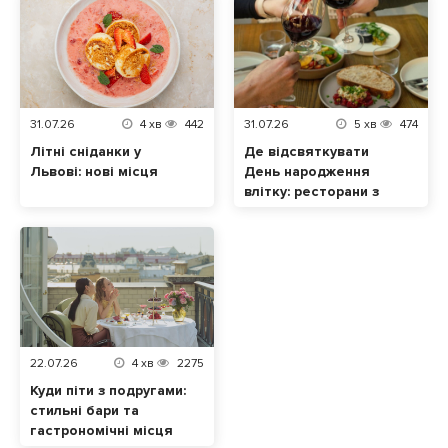
31.07.26
4
хв
442
31.07.26
5
хв
474
Літні сніданки у
Де відсвяткувати
Львові: нові місця
День народження
влітку: ресторани з
терасами
22.07.26
4
хв
2275
Куди піти з подругами:
стильні бари та
гастрономічні місця