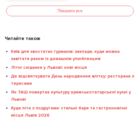
Львів 2026
Показати все
Читайте також
Київ для хвостатих гурманів: заклади, куди можна
завітати разом із домашнім улюбленцем
Літні сніданки у Львові: нові місця
Де відсвяткувати День народження влітку: ресторани з
терасами
Як ТАШ повертає культуру кримськотатарської кухні у
Львові
Куди піти з подругами: стильні бари та гастрономічні
місця Львів 2026