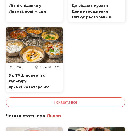
Літні сніданки у
Де відсвяткувати
Львові: нові місця
День народження
влітку: ресторани з
терасами
24.07.26
3
хв
224
Як ТАШ повертає
культуру
кримськотатарської
кухні у Львові
Показати все
Читати статті про
Львов