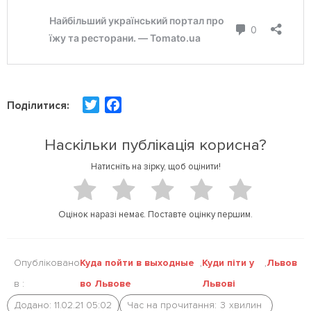
T
F
Поділитися:
w
a
i
c
Наскільки публікація корисна?
t
e
Натисніть на зірку, щоб оцінити!
t
b
e
o
r
o
Оцінок наразі немає. Поставте оцінку першим.
k
Опубліковано
Куда пойти в выходные
,
Куди піти у
,
Львов
в :
во Львове
Львові
Додано: 11.02.21 05:02
Час на прочитання:
3
хвилин