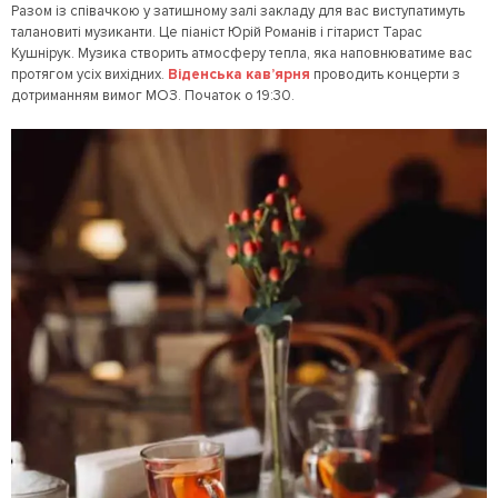
Разом із співачкою у затишному залі закладу для вас виступатимуть
талановиті музиканти. Це піаніст Юрій Романів і гітарист Тарас
Кушнірук. Музика створить атмосферу тепла, яка наповнюватиме вас
протягом усіх вихідних.
Віденська кав’ярня
проводить концерти з
дотриманням вимог МОЗ. Початок о 19:30.