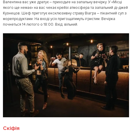
Валентина вас уже дратує – приходьте на запальну вечірку. У «Місці
якого ще немає» на вас чекає крейзі атмосфера та запальний ді-джей
Кузнецов. Шеф приготує ексклюзивну страву Віагра – пікантний суп з
морепродуктами. На вході усіх пригощатимуть ігристим. Вечірка
почнеться 14 лютого о 18:00. Вхід: вільний.
Скіфія