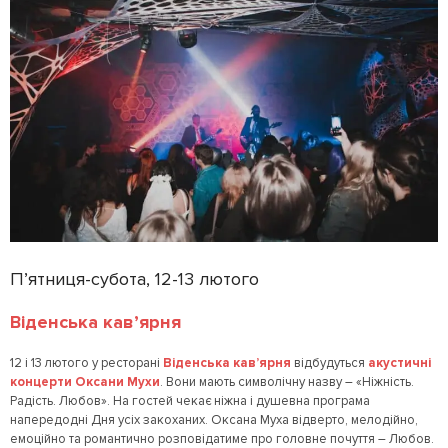
П’ятниця-субота, 12-13 лютого
Віденська кав’ярня
12 і 13 лютого у ресторані
Віденська кав’ярня
відбудуться
акустичні
концерти Оксани Мухи
. Вони мають символічну назву – «Ніжність.
Радість. Любов». На гостей чекає ніжна і душевна програма
напередодні Дня усіх закоханих. Оксана Муха відверто, мелодійно,
емоційно та романтично розповідатиме про головне почуття – Любов.