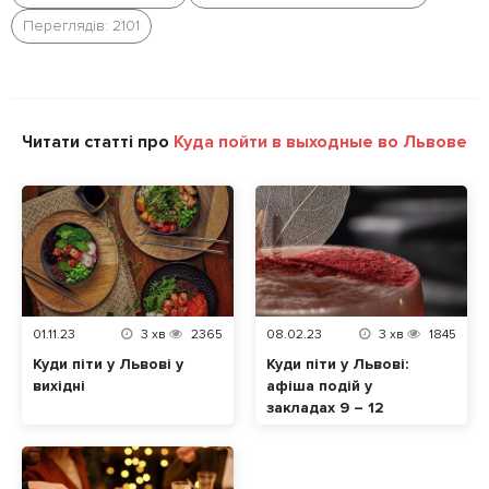
Переглядів: 2101
Читати статті про
Куда пойти в выходные во Львове
01.11.23
3
хв
2365
08.02.23
3
хв
1845
Куди піти у Львові у
Куди піти у Львові:
вихідні
афіша подій у
закладах 9 – 12
лютого