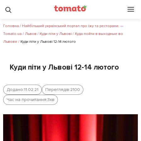
Головна
/
Найбільший український портал про їжу та ресторани. —
Tomato.ua
/
Львов
/
Куди піти у Львові
/
Куда пойти в выходные во
Львове
/
Куди піти у Львові 12-14 лютого
Куди піти у Львові 12-14 лютого
Додано:
11.02.21
Переглядів:
2100
Час на прочитання:
3
хв