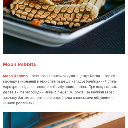
Moon Rabbits
Moon Rabbits
– ресторан японської кухні в центрі Києва. Інтер’єр
закладу виконаний в еко-стилі та дещо нагадує балійськиий стиль:
мармурова підлога, люстри з бамбукових плетінь. При вході стоять
дерев’яні перегородки, яким більше 100 років. На великій терасі
закладу багато зелені, вона оздоблена японськими яблунями та
іншими рослинами.