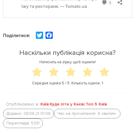
T
F
Поділитися:
w
a
i
c
Наскільки публікація корисна?
t
e
Натисніть на зірку, щоб оцінити!
t
b
e
o
r
o
Середня оцінка
5
/ 5. Кількість оцінок:
1
k
Опубліковано в :
Київ
,
Куди піти у Києві
,
Топ-5 Київ
Додано: 08.06.21 01:06
Час на прочитання:
4
хвилин
Переглядів: 5331