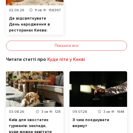
02.06.26
11
хв
158397
Де відсвяткувати
День народження в
ресторанах Києва:
ТОП локацій
Показати все
Читати статті про
Куди піти у Києві
03.08.26
3
хв
128
09.07.26
3
хв
1644
Київ для хвостатих
З чим поєднувати
гурманів: заклади,
вермут
куди можна завітати