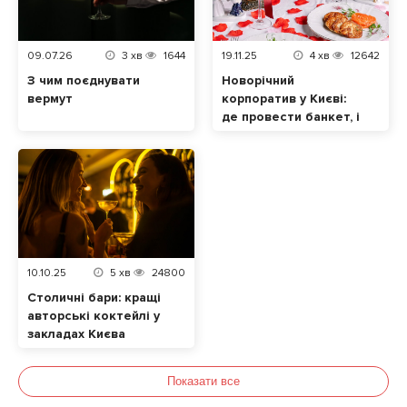
09.07.26
3
хв
1644
19.11.25
4
хв
12642
З чим поєднувати
Новорічний
вермут
корпоратив у Києві:
де провести банкет, і
скільки це буде
коштувати. Частина 2
10.10.25
5
хв
24800
Столичні бари: кращі
авторські коктейлі у
закладах Києва
Показати все