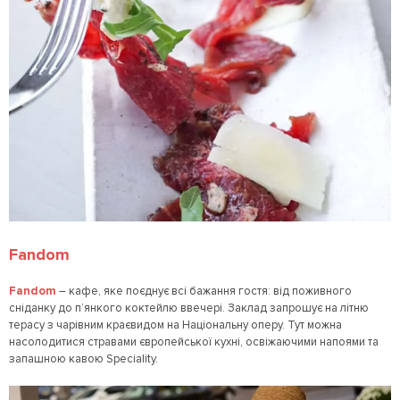
Fandom
Fandom
– кафе, яке поєднує всі бажання гостя: від поживного
сніданку до п’янкого коктейлю ввечері. Заклад запрошує на літню
терасу з чарівним краєвидом на Національну оперу. Тут можна
насолодитися стравами європейської кухні, освіжаючими напоями та
запашною кавою Speciality.