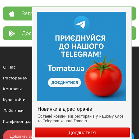
Загрузите в
App Store
Доступно в
Google Play
О Нас
Рецепт дня
Ресторанам
Новости
Контакты
Анонсы
Куда пойти
Здоровье
Лайфхаки
Мобильное приложение
Конфиденциальность
Условия
Добавить заведение