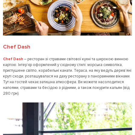
Chef Dash
Chef Dash
– ресторан зі стравами світової кухні та широкою винною
картою. Інтер’єр оформлений у східному стилі: морська символіка,
приглушене світло, корабельні канати. Тераса, на яку ведуть дерев’яні
круті сходи, розташувалася на даху ресторану з панорамними вікнами.
Тут на гостей чекає затишна атмосфера. Ви можете насолодитися
напоями, стравами та бесідою з рідними, а також покурити кальян (від
280 грн).