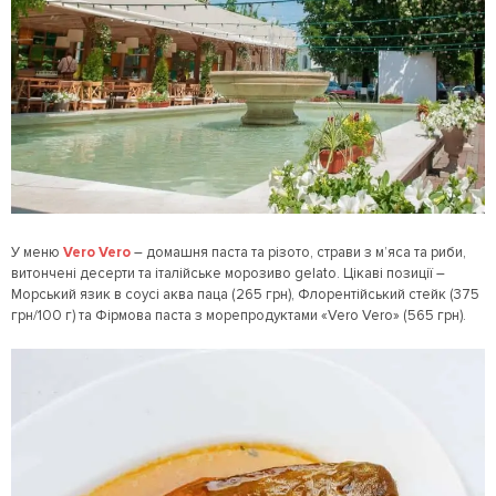
У меню
Vero Vero
– домашня паста та різото, страви з м’яса та риби,
витончені десерти та італійське морозиво gelato. Цікаві позиції –
Морський язик в соусі аква паца (265 грн), Флорентійський стейк (375
грн/100 г) та Фірмова паста з морепродуктами «Vero Vero» (565 грн).