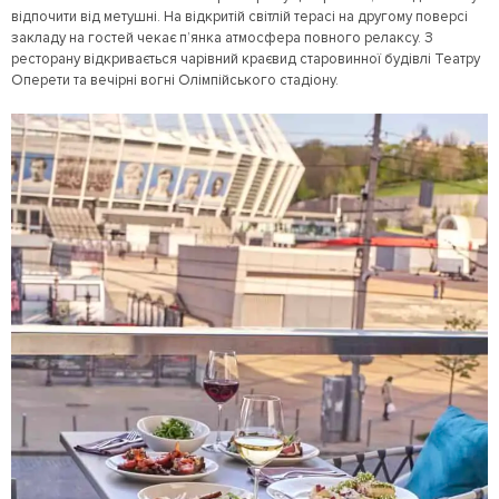
відпочити від метушні. На відкритій світлій терасі на другому поверсі
закладу на гостей чекає п’янка атмосфера повного релаксу. З
ресторану відкривається чарівний краєвид старовинної будівлі Театру
Оперети та вечірні вогні Олімпійського стадіону.