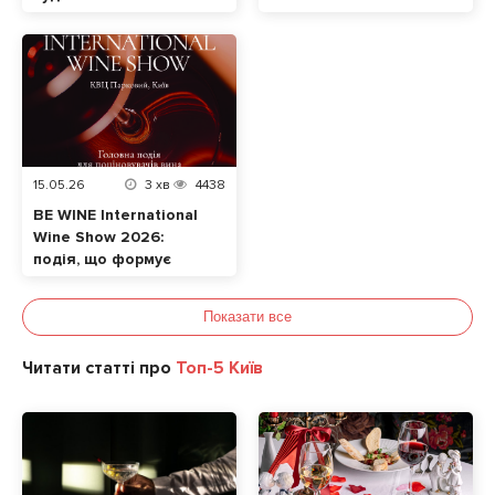
разом із домашнім
улюбленцем
15.05.26
3
хв
4438
BE WINE International
Wine Show 2026:
подія, що формує
сучасну винну
культуру в Україні
Показати все
Читати статті про
Топ-5 Київ