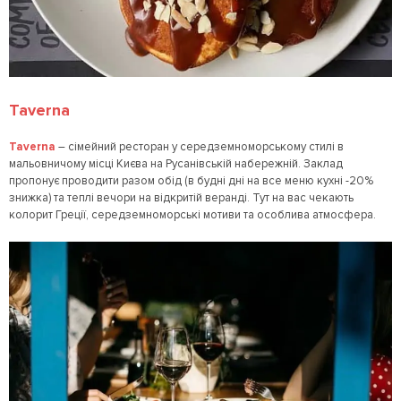
Taverna
Taverna
– сімейний ресторан у середземноморському стилі в
мальовничому місці Києва на Русанівській набережній. Заклад
пропонує проводити разом обід (в будні дні на все меню кухні -20%
знижка) та теплі вечори на відкритій веранді. Тут на вас чекають
колорит Греції, середземноморські мотиви та особлива атмосфера.