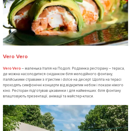
Vero Vero
Vero Vero
– маленька Італія на Подолі. Родзинка ресторану – тераса,
де можна насолодитися сніданком біля мелодійного фонтану,
італійськими стравами з ігристим і dolce на десерт. Щоліта на терасі
проходять симфонічні концерти від відкритим небом і покази німого
кіно. Ресторан підготував цікавинки і для найменших: біля фонтану
влаштовують презентації, анімації та майстер-класи.