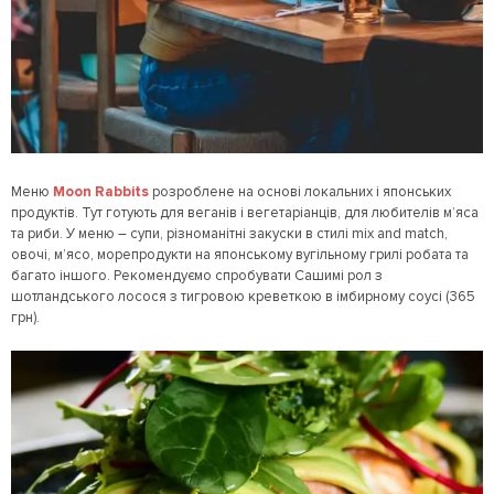
Меню
Moon Rabbits
розроблене на основі локальних і японських
продуктів. Тут готують для веганів і вегетаріанців, для любителів м’яса
та риби. У меню – супи, різноманітні закуски в стилі mix and match,
овочі, м’ясо, морепродукти на японському вугільному грилі робата та
багато іншого. Рекомендуємо спробувати Сашимі рол з
шотландського лосося з тигровою креветкою в імбирному соусі (365
грн).