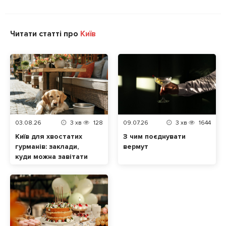
Читати статті про
Київ
03.08.26
3
хв
128
09.07.26
3
хв
1644
Київ для хвостатих
З чим поєднувати
гурманів: заклади,
вермут
куди можна завітати
разом із домашнім
улюбленцем