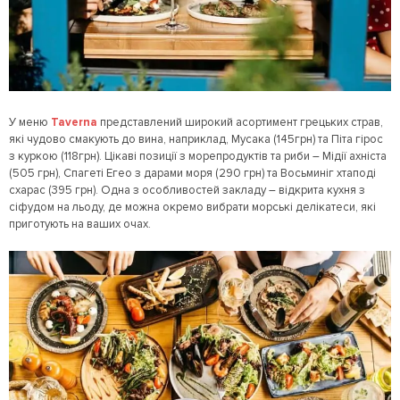
У меню
Taverna
представлений широкий асортимент грецьких страв,
які чудово смакують до вина, наприклад, Мусака (145грн) та Піта гірос
з куркою (118грн). Цікаві позиції з морепродуктів та риби – Мідії ахніста
(505 грн), Спагеті Егео з дарами моря (290 грн) та Восьминіг хтаподі
схарас (395 грн). Одна з особливостей закладу – відкрита кухня з
сіфудом на льоду, де можна окремо вибрати морські делікатеси, які
приготують на ваших очах.