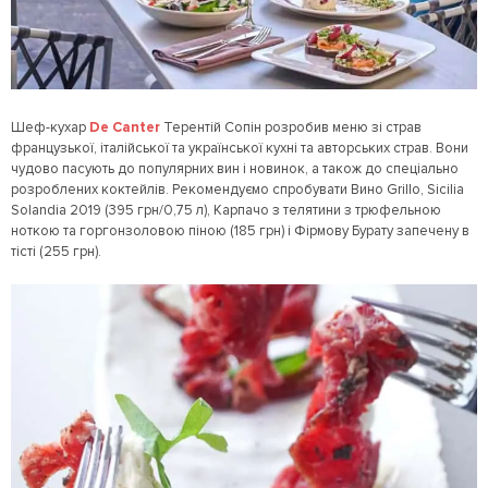
Шеф-кухар
De Canter
Терентій Сопін розробив меню зі страв
французької, італійської та української кухні та авторських страв. Вони
чудово пасують до популярних вин і новинок, а також до спеціально
розроблених коктейлів. Рекомендуємо спробувати Вино Grillo, Sicilia
Solandia 2019 (395 грн/0,75 л), Карпачо з телятини з трюфельною
ноткою та горгонзоловою піною (185 грн) і Фірмову Бурату запечену в
тісті (255 грн).