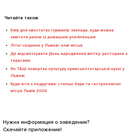
Читайте також
Київ для хвостатих гурманів: заклади, куди можна
завітати разом із домашнім улюбленцем
Літні сніданки у Львові: нові місця
Де відсвяткувати День народження влітку: ресторани з
терасами
Як ТАШ повертає культуру кримськотатарської кухні у
Львові
Куди піти з подругами: стильні бари та гастрономічні
місця Львів 2026
Нужна информация о заведении?
Скачайте приложение!