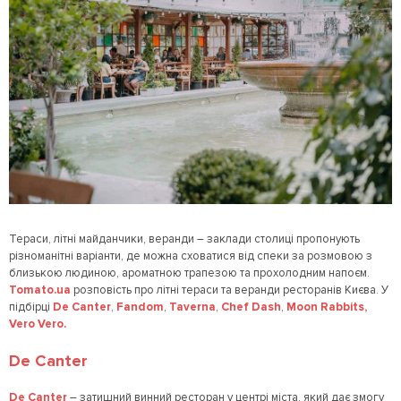
Тераси, літні майданчики, веранди – заклади столиці пропонують
різноманітні варіанти, де можна сховатися від спеки за розмовою з
близькою людиною, ароматною трапезою та прохолодним напоєм.
Tomato.ua
розповість про літні тераси та веранди ресторанів Києва. У
підбірці
De Canter
,
Fandom
,
Taverna
,
Chef Dash
,
Moon Rabbits,
Vero Vero.
De Canter
De Canter
– затишний винний ресторан у центрі міста, який дає змогу